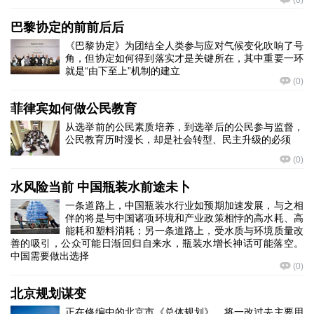
(
0
)
巴黎协定的前前后后
《巴黎协定》为团结全人类参与应对气候变化吹响了号
角，但协定如何得到落实才是关键所在，其中重要一环
就是“由下至上”机制的建立
(
0
)
菲律宾如何做公民教育
从选举前的公民素质培养，到选举后的公民参与监督，
公民教育历时漫长，却是社会转型、民主升级的必须
(
0
)
水风险当前 中国瓶装水前途未卜
一条道路上，中国瓶装水行业如预期加速发展，与之相
伴的将是与中国诸项环境和产业政策相悖的高水耗、高
能耗和塑料消耗；另一条道路上，受水质与环境质量改
善的吸引，公众可能日渐回归自来水，瓶装水增长神话可能落空。
中国需要做出选择
(
0
)
北京规划谋变
正在修编中的北京市《总体规划》，将一改过去主要用