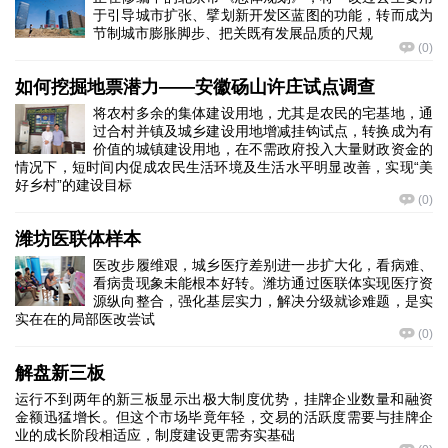
于引导城市扩张、擘划新开发区蓝图的功能，转而成为
节制城市膨胀脚步、把关既有发展品质的尺规
(
0
)
如何挖掘地票潜力——安徽砀山许庄试点调查
将农村多余的集体建设用地，尤其是农民的宅基地，通
过合村并镇及城乡建设用地增减挂钩试点，转换成为有
价值的城镇建设用地，在不需政府投入大量财政资金的
情况下，短时间内促成农民生活环境及生活水平明显改善，实现“美
好乡村”的建设目标
(
0
)
潍坊医联体样本
医改步履维艰，城乡医疗差别进一步扩大化，看病难、
看病贵现象未能根本好转。潍坊通过医联体实现医疗资
源纵向整合，强化基层实力，解决分级就诊难题，是实
实在在的局部医改尝试
(
0
)
解盘新三板
运行不到两年的新三板显示出极大制度优势，挂牌企业数量和融资
金额迅猛增长。但这个市场毕竟年轻，交易的活跃度需要与挂牌企
业的成长阶段相适应，制度建设更需夯实基础