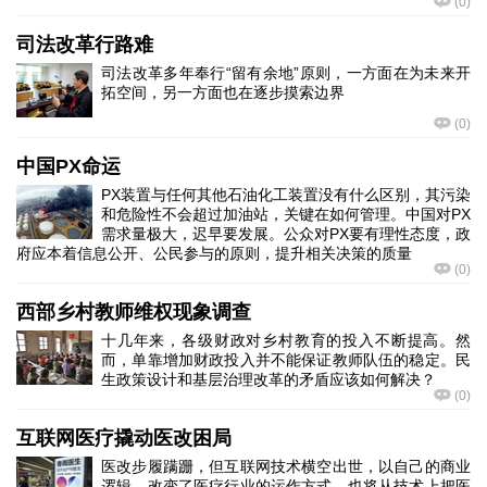
(
0
)
司法改革行路难
司法改革多年奉行“留有余地”原则，一方面在为未来开
拓空间，另一方面也在逐步摸索边界
(
0
)
中国PX命运
PX装置与任何其他石油化工装置没有什么区别，其污染
和危险性不会超过加油站，关键在如何管理。中国对PX
需求量极大，迟早要发展。公众对PX要有理性态度，政
府应本着信息公开、公民参与的原则，提升相关决策的质量
(
0
)
西部乡村教师维权现象调查
十几年来，各级财政对乡村教育的投入不断提高。然
而，单靠增加财政投入并不能保证教师队伍的稳定。民
生政策设计和基层治理改革的矛盾应该如何解决？
(
0
)
互联网医疗撬动医改困局
医改步履蹒跚，但互联网技术横空出世，以自己的商业
逻辑，改变了医疗行业的运作方式，也将从技术上把医