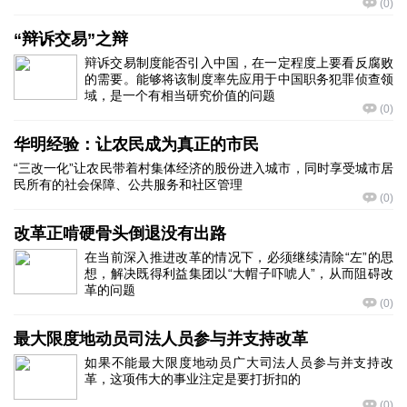
(
0
)
“辩诉交易”之辩
辩诉交易制度能否引入中国，在一定程度上要看反腐败
的需要。能够将该制度率先应用于中国职务犯罪侦查领
域，是一个有相当研究价值的问题
(
0
)
华明经验：让农民成为真正的市民
“三改一化”让农民带着村集体经济的股份进入城市，同时享受城市居
民所有的社会保障、公共服务和社区管理
(
0
)
改革正啃硬骨头倒退没有出路
在当前深入推进改革的情况下，必须继续清除“左”的思
想，解决既得利益集团以“大帽子吓唬人”，从而阻碍改
革的问题
(
0
)
最大限度地动员司法人员参与并支持改革
如果不能最大限度地动员广大司法人员参与并支持改
革，这项伟大的事业注定是要打折扣的
(
0
)