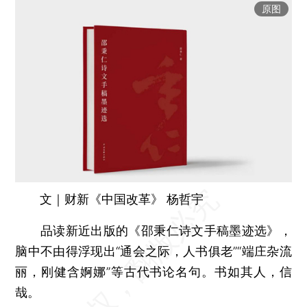
原图
文｜财新《中国改革》 杨哲宇
品读新近出版的《邵秉仁诗文手稿墨迹选》，
脑中不由得浮现出“通会之际，人书俱老”“端庄杂流
丽，刚健含婀娜”等古代书论名句。书如其人，信
哉。