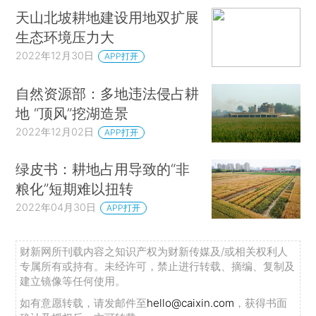
天山北坡耕地建设用地双扩展
生态环境压力大
2022年12月30日
APP打开
自然资源部：多地违法侵占耕
地 “顶风”挖湖造景
2022年12月02日
APP打开
绿皮书：耕地占用导致的“非
粮化”短期难以扭转
2022年04月30日
APP打开
财新网所刊载内容之知识产权为财新传媒及/或相关权利人
专属所有或持有。未经许可，禁止进行转载、摘编、复制及
建立镜像等任何使用。
如有意愿转载，请发邮件至
hello@caixin.com
，获得书面