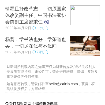
翰墨且抒改革志——访原国家
体改委副主任、中国书法家协
会前副主席邵秉仁
2023年06月12日
APP打开
杨葵：学书法也好，学茶道也
罢，一切尽在似与不似间
2023年05月12日
APP打开
财新网所刊载内容之知识产权为财新传媒及/或相关权利人
专属所有或持有。未经许可，禁止进行转载、摘编、复制及
建立镜像等任何使用。
如有意愿转载，请发邮件至
hello@caixin.com
，获得书面
确认及授权后，方可转载。
免费订阅财新网主编精选版电邮