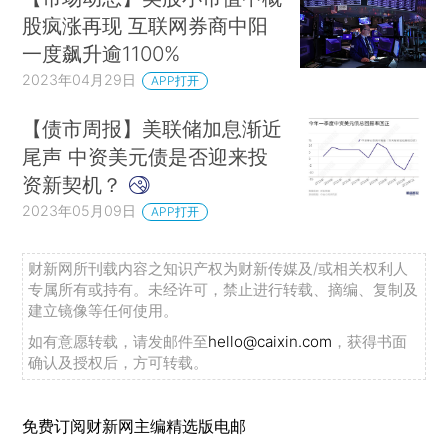
股疯涨再现 互联网券商中阳
一度飙升逾1100%
2023年04月29日
APP打开
【债市周报】美联储加息渐近
尾声 中资美元债是否迎来投
资新契机？
2023年05月09日
APP打开
财新网所刊载内容之知识产权为财新传媒及/或相关权利人
专属所有或持有。未经许可，禁止进行转载、摘编、复制及
建立镜像等任何使用。
如有意愿转载，请发邮件至
hello@caixin.com
，获得书面
确认及授权后，方可转载。
免费订阅财新网主编精选版电邮