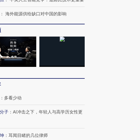
：
海外能源供给缺口对中国的影响
频
客
：
多看少动
跨国走私7万
视线｜HYROX的吸金
视线｜被
分子
：
AI冲击之下，年轻人与高学历女性更
检体内含3种
术：是什么让中产们甘
泽连斯基密集出访美英 索
度Z世代
心“花钱找虐”？
要防空导弹“救急”
育部长拱
坤
：
耳闻目睹的几位律师