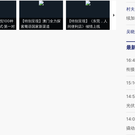
村夫
【推广】走
续加
找100种
【特别呈现】澳门全力探
【特别呈现】《东莞，人
会，让数智科
式·第一对
索葡语国家新渠道
间便利店》倾情上线
业
吴晓
最
16:
衔接
15:1
14:
光伏
14:
撬动