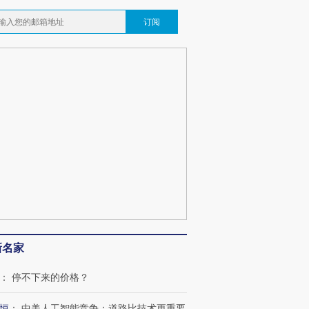
订阅
新名家
：
停不下来的价格？
恒
：
中美人工智能竞争：道路比技术更重要