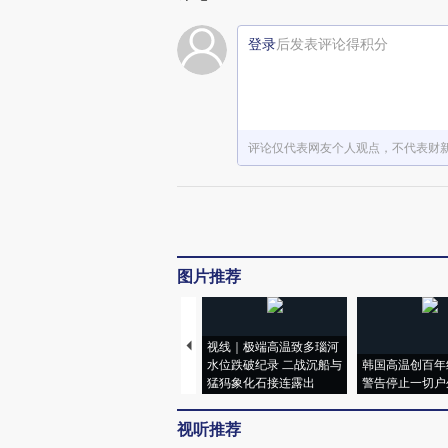
登录
后发表评论得积分
评论仅代表网友个人观点，不代表财
图片推荐
视线｜极端高温致多瑙河
水位跌破纪录 二战沉船与
韩国高温创百年
猛犸象化石接连露出
警告停止一切户
视听推荐