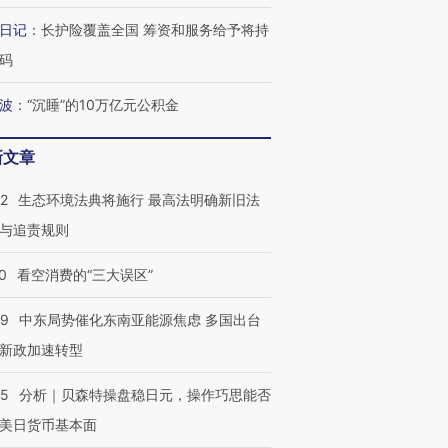
日记
：
长护险覆盖全国 筹资和服务给予将持
进第四届链博
【商旅对话】华住集团
码
技“链”接产
【特别呈现】寻找100种
CFO：不靠规模取胜，华
【特别呈
有意思的生活方式·第三对
住三大增长引擎是什么？
有意思的
波
：
“沉睡”的10万亿元公积金
新文章
42
生态环境法典将施行 最高法明确新旧法
与追责规则
0
看空消费的“三大误区”
59
中东局势催化东南亚能源焦虑 多国出台
新政加速转型
05
分析｜贝森特操盘稳日元，操作巧思能否
美日货币基本面