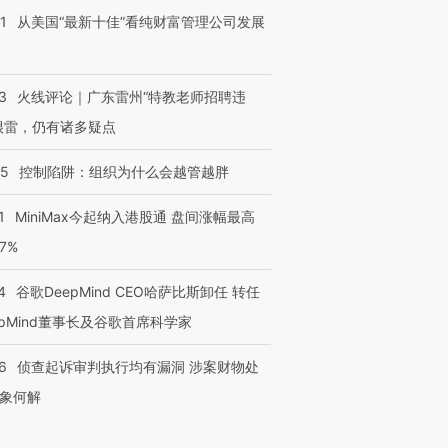
1
从美国“最新十佳”看纯财富管理公司发展
3
火线评论｜广东雷州“特教老师招聘违
很雷，仍有诸多疑点
05
控制陷阱：组织为什么会越管越胖
1
MiniMax今起纳入港股通 盘间涨幅最高
77%
4
谷歌DeepMind CEO哈萨比斯卸任 转任
epMind董事长及谷歌首席科学家
6
侦查起诉审判执行均有漏洞 涉案财物处
象何解