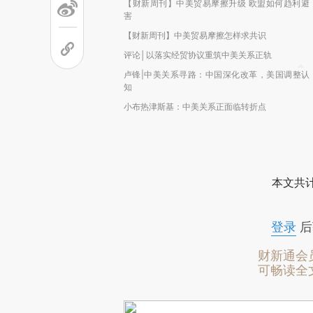
【财新周刊】中美贸易摩擦升级 欧盟如何趋利避
害
【财新周刊】中美贸易摩擦怎样求共识
评论│以落实经贸协议重筑中美关系正轨
卢锋|中美关系寻路：中国深化改革，美国调整认
知
小布热津斯基：中美关系正面临转折点
本文共计
登录
后
财新通会
可畅读全