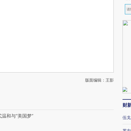
版面编辑：王影
财
温和与“美国梦”
伍戈
罗志