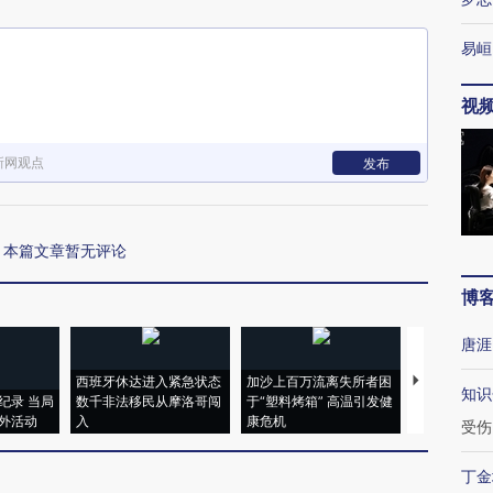
易峘
视
新网观点
发布
本篇文章暂无评论
博
唐涯
西班牙休达进入紧急状态
加沙上百万流离失所者困
马航飞行员
知识
纪录 当局
数千非法移民从摩洛哥闯
于“塑料烤箱” 高温引发健
粒摇头丸 尿
外活动
入
康危机
毒品
受伤
丁金