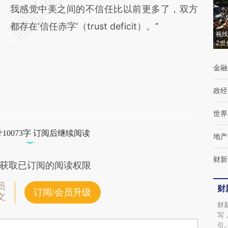
我感觉中美之间的不信任比以前更多了，双方
都存在‘信任赤字’（trust deficit）。”
视线
Z世
金融
政经
世界
10073字 订阅后继续阅读
地产
财新
获取已订阅的阅读权限
员
财
订阅/会员升级
文
财
写
引