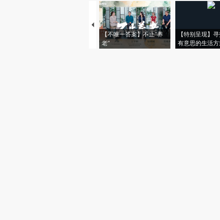
【不唯一答案】不止“养
【特别呈现】寻
老”
有意思的生活方