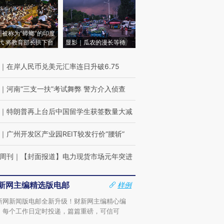
|被称为“蟑螂”的印度
代 将教育部长拱下台
显影｜瓜农的漫长等待
｜
在岸人民币兑美元汇率连日升破6.75
｜
河南“三支一扶”考试舞弊 警方介入侦查
｜
特朗普再上台后中国留学生获签数量大减
｜
广州开发区产业园REIT较发行价“腰斩”
周刊
｜
【封面报道】电力现货市场元年突进
新网主编精选版电邮
样例
新网新闻版电邮全新升级！财新网主编精心编
，每个工作日定时投递，篇篇重磅，可信可
。