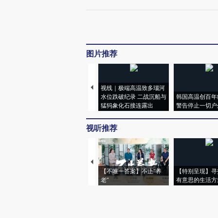
图片推荐
视线｜极端高温致多瑙河
水位跌破纪录 二战沉船与
韩国高温创百年
猛犸象化石接连露出
警告停止一切户
视听推荐
【不唯一答案】不止“养
【特别呈现】寻
老”
有意思的生活方