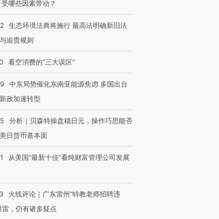
 受哪些因素带动？
42
生态环境法典将施行 最高法明确新旧法
与追责规则
0
看空消费的“三大误区”
59
中东局势催化东南亚能源焦虑 多国出台
新政加速转型
05
分析｜贝森特操盘稳日元，操作巧思能否
美日货币基本面
1
从美国“最新十佳”看纯财富管理公司发展
3
火线评论｜广东雷州“特教老师招聘违
很雷，仍有诸多疑点