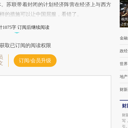
本。苏联带着封闭的计划经济阵营在经济上与西方
样的措施可以让中国屈服，看错了。
视线
Z世
1075字 订阅后继续阅读
金融
获取已订阅的阅读权限
政经
员
订阅/会员升级
文
世界
地产
财新
财
财
写
引