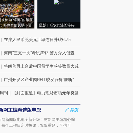
|被称为“蟑螂”的印度
代 将教育部长拱下台
显影｜瓜农的漫长等待
｜
在岸人民币兑美元汇率连日升破6.75
｜
河南“三支一扶”考试舞弊 警方介入侦查
｜
特朗普再上台后中国留学生获签数量大减
｜
广州开发区产业园REIT较发行价“腰斩”
周刊
｜
【封面报道】电力现货市场元年突进
新网主编精选版电邮
样例
新网新闻版电邮全新升级！财新网主编精心编
，每个工作日定时投递，篇篇重磅，可信可
。