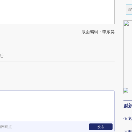
版面编辑：李东昊
后
财
伍戈
新网观点
发布
罗志