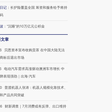
日记
：
长护险覆盖全国 筹资和服务给予将持
码
波
：
“沉睡”的10万亿元公积金
新文章
6
贝恩资本宣布收购贡茶 在中国大陆无法
商标后退出市场
6
电动汽车需求高涨驱动澳洲车市增长 中
牌表现强劲｜出海·汽车
00
普渡机器人张涛：机器人规模化靠技术、
和产品共同突破
56
财新调查｜7月消费或有反弹、出口维持