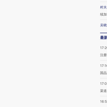
村夫
续加
吴晓
最
17:2
注册
17:1
国品
17:
渠道
16: