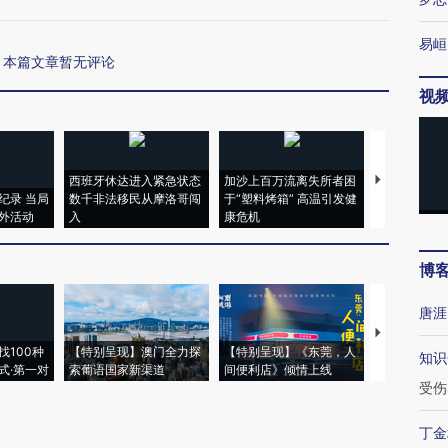
易峘
本篇文章暂无评论
视
西班牙休达进入紧急状态
加沙上百万流离失所者困
马航飞行员
纪录 当局
数千非法移民从摩洛哥闯
于“塑料烤箱” 高温引发健
粒摇头丸 尿
外活动
入
康危机
毒品
博
唐涯
【推广】走
找100种
【特别呈现】澳门全力探
【特别呈现】《东莞，人
会，让数智科
知识
式·第一对
索葡语国家新渠道
间便利店》倾情上线
业
受伤
丁金