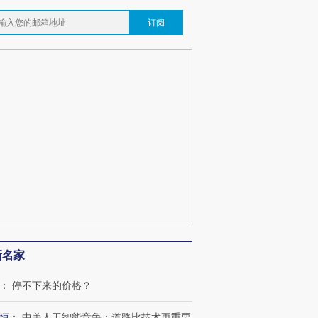
订阅
新名家
：
停不下来的价格？
恒
：
中美人工智能竞争：道路比技术更重要