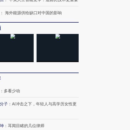
：
海外能源供给缺口对中国的影响
频
跨国走私7万
视线｜HYROX的吸金
视线｜被
检体内含3种
术：是什么让中产们甘
泽连斯基密集出访美英 索
度Z世代
心“花钱找虐”？
要防空导弹“救急”
育部长拱
客
：
多看少动
进第四届链博
【商旅对话】华住集团
技“链”接产
【特别呈现】寻找100种
CFO：不靠规模取胜，华
【特别呈
分子
：
AI冲击之下，年轻人与高学历女性更
有意思的生活方式·第三对
住三大增长引擎是什么？
有意思的
坤
：
耳闻目睹的几位律师