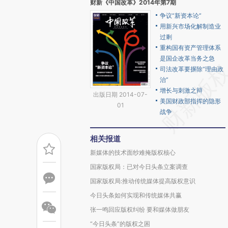
财新《中国改革》2014年第7期
争议“新资本论”
用新兴市场化解制造业
过剩
重构国有资产管理体系
是国企改革当务之急
司法改革要摒除“理由政
治”
增长与刺激之辩
出版日期 2014-07-
美国财政部指挥的隐形
01
战争
相关报道
新媒体的技术面纱难掩版权核心
国家版权局：已对今日头条立案调查
国家版权局:推动传统媒体提高版权意识
今日头条如何实现和传统媒体共赢
张一鸣回应版权纠纷 要和媒体做朋友
“今日头条”的版权之困