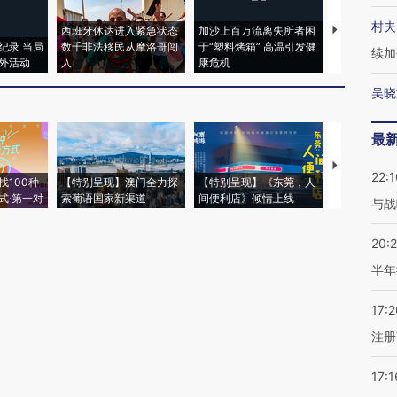
村夫
西班牙休达进入紧急状态
加沙上百万流离失所者困
视线｜HYR
纪录 当局
数千非法移民从摩洛哥闯
于“塑料烤箱” 高温引发健
术：是什么
续加
外活动
入
康危机
心“花钱找虐
吴晓
最
【推广】走
22:1
找100种
【特别呈现】澳门全力探
【特别呈现】《东莞，人
会，让数智科
式·第一对
索葡语国家新渠道
间便利店》倾情上线
业
与战
20:
半年
17:2
注册
17:1