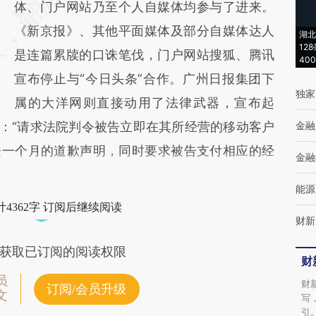
体、门户网站乃至个人自媒体均参与了进来。
《新京报》、其他平面媒体及部分自媒体达人
湖北
12
是连篇累牍的口诛笔伐，门户网站搜狐、腾讯
40
宣布停止与“今日头条”合作。广州日报集团下
独家
属的大洋网则直接动用了法律武器，宣布起
权：“请求法院判令被告立即在其所经营的移动客户
金融
登一个月的道歉声明，同时要求被告支付相应的经
金融
能源
4362字 订阅后继续阅读
财新
获取已订阅的阅读权限
财
员
财
订阅/会员升级
文
写
引