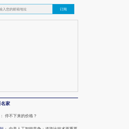
订阅
新名家
：
停不下来的价格？
恒
：
中美人工智能竞争：道路比技术更重要