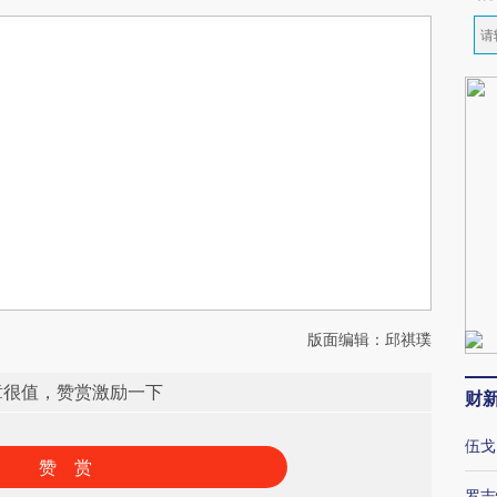
版面编辑：邱祺璞
章很值，赞赏激励一下
财
伍戈
赞 赏
罗志