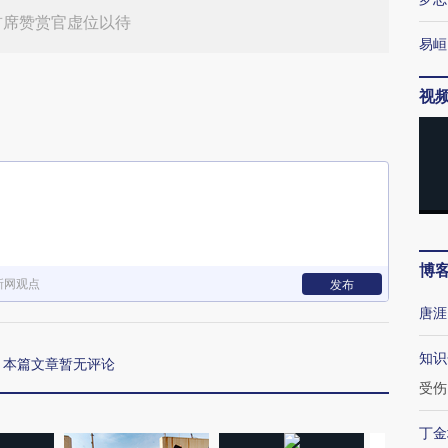
首席赞赏官虚位以待
易峘
视
博
新网观点
发布
唐涯
知识
本篇文章暂无评论
受伤
丁金