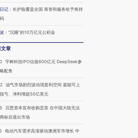
日记
：
长护险覆盖全国 筹资和服务给予将持
OX的吸金
马航飞行员跨国走私7万
视线｜被称为“蟑螂”的印
让中产们甘
粒摇头丸 尿检体内含3种
度Z世代 用街头抗争将教
秘鲁纳斯
码
”？
毒品
育部长拱下台
13人遇难
波
：
“沉睡”的10万亿元公积金
新文章
进第四届链博
【商旅对话】华住集团
0
宇树科技IPO估值600亿元 DeepSeek参
技“链”接产
【特别呈现】寻找100种
CFO：不靠规模取胜，华
【特别呈
有意思的生活方式·第三对
住三大增长引擎是什么？
有意思的
略配售
22
油气市场剧烈波动现套利空间 嘉能可上
扭亏、净利增超50亿美元
6
贝恩资本宣布收购贡茶 在中国大陆无法
商标后退出市场
6
电动汽车需求高涨驱动澳洲车市增长 中