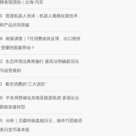
牌表现强劲｜出海·汽车
00
普渡机器人张涛：机器人规模化靠技术、
和产品共同突破
56
财新调查｜7月消费或有反弹、出口维持
 受哪些因素带动？
42
生态环境法典将施行 最高法明确新旧法
与追责规则
0
看空消费的“三大误区”
59
中东局势催化东南亚能源焦虑 多国出台
新政加速转型
05
分析｜贝森特操盘稳日元，操作巧思能否
美日货币基本面