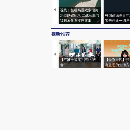
视线｜极端高温致多瑙河
水位跌破纪录 二战沉船与
韩国高温创百年
猛犸象化石接连露出
警告停止一切户
视听推荐
【不唯一答案】不止“养
【特别呈现】寻
老”
有意思的生活方