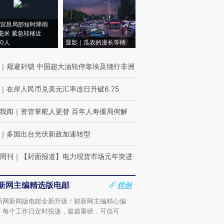
宜昌局部短时降雨
8毫米 紧急转移近
00人
显影｜瓜农的漫长等待
｜
规避封锁 中国超大油轮停靠埃及绕行非洲
｜
在岸人民币兑美元汇率连日升破6.75
我闻
｜
资管掌舵人更替 百年人寿僵局何解
｜
多国出台光伏新政加速转型
周刊
｜
【封面报道】电力现货市场元年突进
新网主编精选版电邮
样例
新网新闻版电邮全新升级！财新网主编精心编
，每个工作日定时投递，篇篇重磅，可信可
。