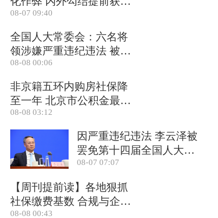
化作弊 内外勾结提前获取
08-07 09:40
试卷
全国人大常委会：六名将
领涉嫌严重违纪违法 被罢
08-08 00:06
免全国人大代表
非京籍五环内购房社保降
至一年 北京市公积金最高
08-08 03:12
可贷340万元
因严重违纪违法 李云泽被
罢免第十四届全国人大代
08-07 07:07
表职务
【周刊提前读】各地狠抓
社保缴费基数 合规与企业
08-08 00:43
减负如何平衡？