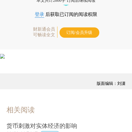
本文共计2800字 订阅后继续阅读
登录
后获取已订阅的阅读权限
财新通会员
订阅/会员升级
可畅读全文
版面编辑：刘潇
相关阅读
货币刺激对实体经济的影响