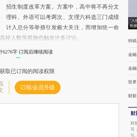
招生制度改革方案。方案中，高中将不再分文
理科、外语可以考两次、文理六科选三门成绩
“入
民潮
计入总分等举措引发极大关注，而增加统一命
高校人数等措施也触发许多讨论。
特稿
6276字 订阅后继续阅读
金融
金融
获取已订阅的阅读权限
世界
员
订阅/会员升级
文
财新
财
财
写
引