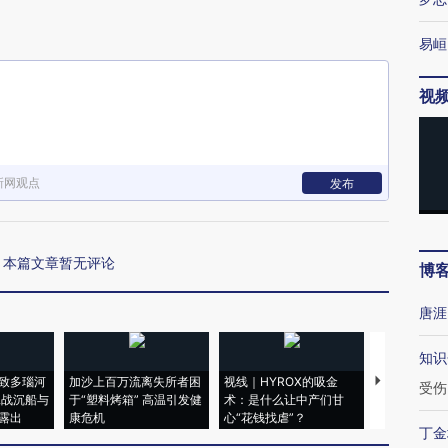
下
易峘
视
新网观点
发布
本篇文章暂无评论
博
唐涯
知识
致多瑙河
加沙上百万流离失所者困
视线｜HYROX的吸金
马航飞行员
受伤
二战沉船与
于“塑料烤箱” 高温引发健
术：是什么让中产们甘
粒摇头丸 尿
露出
康危机
心“花钱找虐”？
毒品
丁金