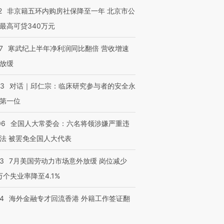
2
非京籍五环内购房社保降至一年 北京市公
最高可贷340万元
7
寒武纪上半年净利润同比翻倍 营收增速
放缓
53
对话｜邱仁宗：临床研究参与者的安全永
第一位
06
全国人大常委会：六名将领涉嫌严重违
法 被罢免全国人大代表
43
7月美国劳动力市场意外放缓 岗位减少
3万个失业率降至4.1%
14
海外金融专才回流香港 外籍工作签证翻