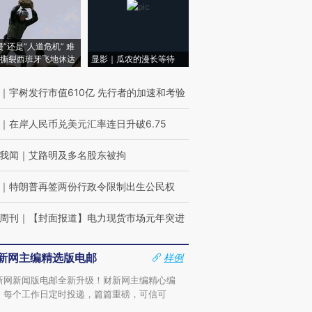
侵”还是“人道危机” 难
撕裂西班牙飞地休达
显影｜瓜农的漫长等待
｜
宇树发行市值610亿 先行者的加速和考验
｜
在岸人民币兑美元汇率连日升破6.75
我闻
｜
艾路明及多名股东被拘
｜
特朗普再签两份行政令限制出生公民权
周刊
｜
【封面报道】电力现货市场元年突进
新网主编精选版电邮
样例
新网新闻版电邮全新升级！财新网主编精心编
，每个工作日定时投递，篇篇重磅，可信可
。