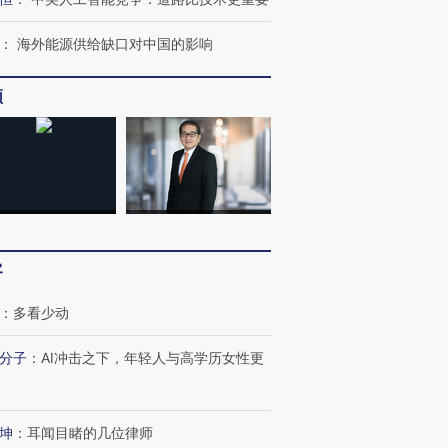
：
海外能源供给缺口对中国的影响
频
客
：
多看少动
分子
：
AI冲击之下，年轻人与高学历女性更
跨国走私7万
视线｜被称为“蟑螂”的印
视线｜“入侵”还是“人道危
检体内含3种
度Z世代 用街头抗争将教
机”？难民潮撕裂西班牙
秘鲁纳斯
育部长拱下台
飞地休达
13人遇难
坤
：
耳闻目睹的几位律师