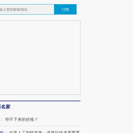
订阅
新名家
：
停不下来的价格？
恒
：
中美人工智能竞争：道路比技术更重要