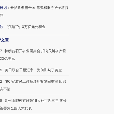
日记
：
长护险覆盖全国 筹资和服务给予将持
码
进第四届链博
【商旅对话】华住集团
波
：
“沉睡”的10万亿元公积金
技“链”接产
【特别呈现】寻找100种
CFO：不靠规模取胜，华
【特别呈
有意思的生活方式·第三对
住三大增长引擎是什么？
有意思的
新文章
57
特朗普召开矿业圆桌会 拟向关键矿产投
20亿美元
09
美日联合干预汇率，为何影响了黄金
32
“90后”农民工讨薪涉刑案发回重审 因部
实不清
36
贵州山脚树矿难致16人死亡近三年 矿长
被罢免全国人大代表