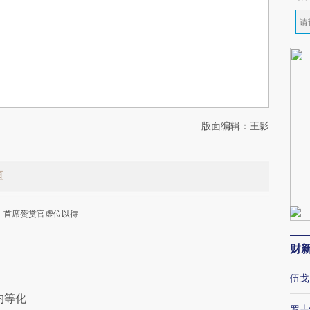
版面编辑：王影
值
首席赞赏官虚位以待
财
伍戈
均等化
罗志