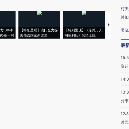
村夫
续加
【推广】走
吴晓
找100种
【特别呈现】澳门全力探
【特别呈现】《东莞，人
会，让数智科
式·第一对
索葡语国家新渠道
间便利店》倾情上线
业
最
15:
资超
14:
13:
分事
12:
涉罪