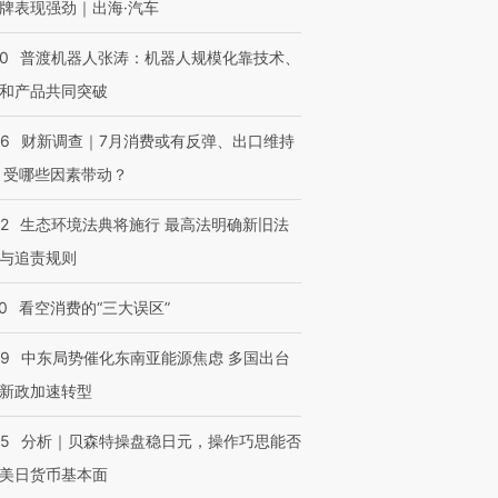
牌表现强劲｜出海·汽车
00
普渡机器人张涛：机器人规模化靠技术、
和产品共同突破
56
财新调查｜7月消费或有反弹、出口维持
 受哪些因素带动？
42
生态环境法典将施行 最高法明确新旧法
与追责规则
0
看空消费的“三大误区”
59
中东局势催化东南亚能源焦虑 多国出台
新政加速转型
05
分析｜贝森特操盘稳日元，操作巧思能否
美日货币基本面