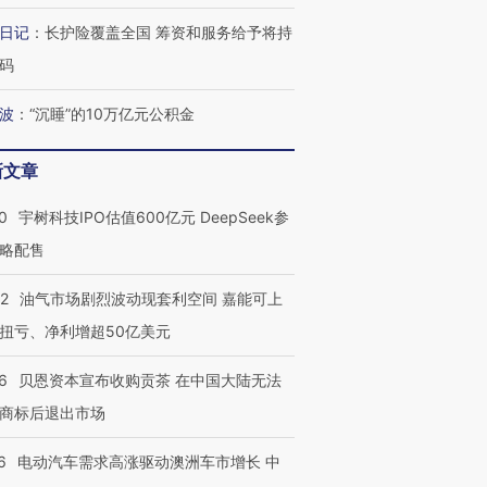
日记
：
长护险覆盖全国 筹资和服务给予将持
码
波
：
“沉睡”的10万亿元公积金
新文章
OX的吸金
马航飞行员跨国走私7万
视线｜被称为“蟑螂”的印
0
宇树科技IPO估值600亿元 DeepSeek参
让中产们甘
粒摇头丸 尿检体内含3种
度Z世代 用街头抗争将教
秘鲁纳斯
”？
毒品
育部长拱下台
13人遇难
略配售
22
油气市场剧烈波动现套利空间 嘉能可上
扭亏、净利增超50亿美元
进第四届链博
【商旅对话】华住集团
6
贝恩资本宣布收购贡茶 在中国大陆无法
技“链”接产
【特别呈现】寻找100种
CFO：不靠规模取胜，华
【特别呈
有意思的生活方式·第三对
住三大增长引擎是什么？
有意思的
商标后退出市场
6
电动汽车需求高涨驱动澳洲车市增长 中