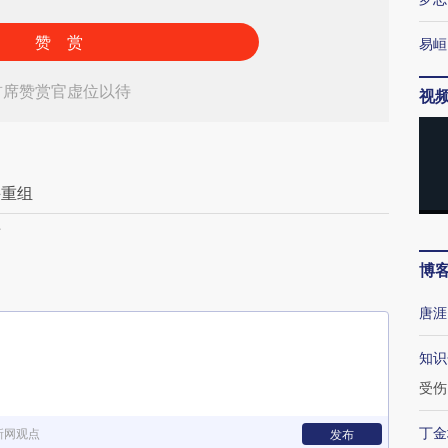
赞 赏
易峘
首席赞赏官虚位以待
视
并重组
苏
博
唐涯
知识
受伤
丁金
新网观点
发布