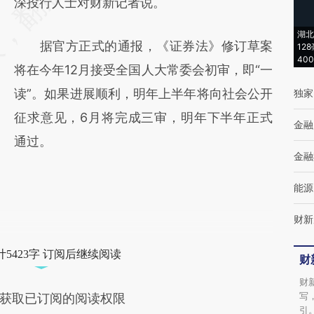
深投行人士对财新记者说。
湖北
据官方正式的通报，《证券法》修订草案
12
40
将在今年12月接受全国人大常委会初审，即“一
读”。如果进展顺利，明年上半年将向社会公开
独家
征求意见，6月将完成三审，明年下半年正式
金融
通过。
金融
能源
财新
5423字 订阅后继续阅读
财
财
写
获取已订阅的阅读权限
引