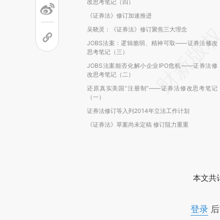
改思考笔记（四）
《证券法》修订加速推进
吴晓灵：《证券法》修订聚焦三大理念
JOBS法案：逻辑脆弱、精神可取——证券法修改
思考笔记（三）
JOBS法案能否化解小企业IPO危机——证券法修
改思考笔记（二）
还原真实美国“注册制”——证券法修改思考笔记
（一）
证券法修订等入列2014年立法工作计划
《证券法》草案尚未定稿 修订阻力重重
本文共计
登录
后