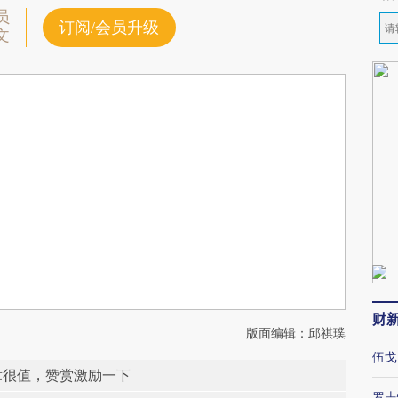
员
订阅/会员升级
文
财
版面编辑：邱祺璞
伍戈
章很值，赞赏激励一下
罗志