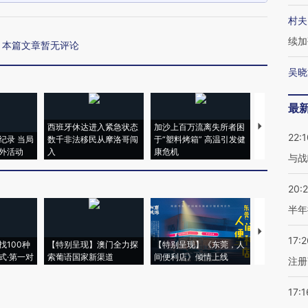
村夫
续加
本篇文章暂无评论
吴晓
最
西班牙休达进入紧急状态
加沙上百万流离失所者困
视线｜HYR
22:1
纪录 当局
数千非法移民从摩洛哥闯
于“塑料烤箱” 高温引发健
术：是什么
外活动
入
康危机
心“花钱找虐
与战
20:
半年
【推广】走
17:2
找100种
【特别呈现】澳门全力探
【特别呈现】《东莞，人
会，让数智科
式·第一对
索葡语国家新渠道
间便利店》倾情上线
业
注册
17:1