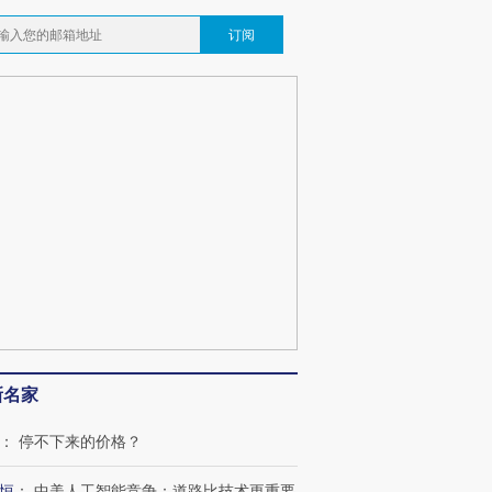
订阅
新名家
：
停不下来的价格？
恒
：
中美人工智能竞争：道路比技术更重要