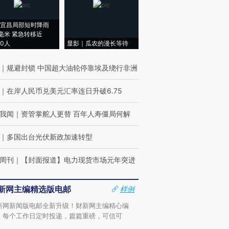
宜昌局部短时降雨
8毫米 紧急转移近
00人
显影｜瓜农的漫长等待
｜
规避封锁 中国超大油轮停靠埃及绕行非洲
｜
在岸人民币兑美元汇率连日升破6.75
我闻
｜
资管掌舵人更替 百年人寿僵局何解
｜
多国出台光伏新政加速转型
周刊
｜
【封面报道】电力现货市场元年突进
新网主编精选版电邮
样例
新网新闻版电邮全新升级！财新网主编精心编
，每个工作日定时投递，篇篇重磅，可信可
。