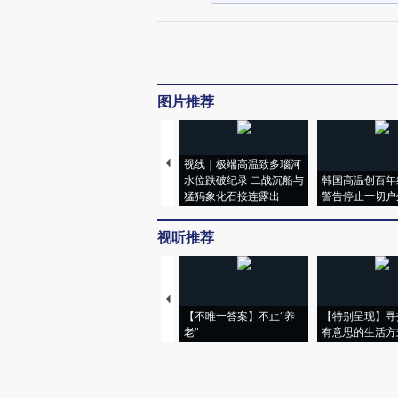
图片推荐
视线｜极端高温致多瑙河
水位跌破纪录 二战沉船与
韩国高温创百年
猛犸象化石接连露出
警告停止一切户
视听推荐
【不唯一答案】不止“养
【特别呈现】寻
老”
有意思的生活方