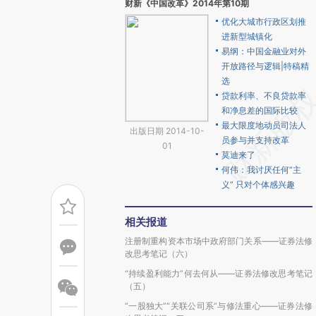
财新《中国改革》2014年第10期
优化大城市行政区划推
进新型城镇化
易纲：中国金融业对外
开放路径与逻辑|特稿精
选
贷款利率、不良贷款率
和净息差的国际比较
最大限度地动员司法人
出版日期 2014-10-
员参与并支持改革
01
莫迪来了
何伟：我讨厌任何“主
义” 只对个体感兴趣
相关报道
注册制重构资本市场中政府部门关系——证券法修
改思考笔记（六）
“持续盈利能力”何去何从——证券法修改思考笔记
（五）
“一股独大”“关联公司系”与修法重心——证券法修