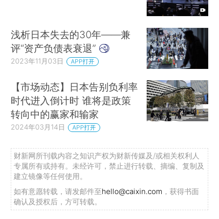
浅析日本失去的30年——兼
评“资产负债表衰退”
2023年11月03日
APP打开
【市场动态】日本告别负利率
时代进入倒计时 谁将是政策
转向中的赢家和输家
2024年03月14日
APP打开
财新网所刊载内容之知识产权为财新传媒及/或相关权利人
专属所有或持有。未经许可，禁止进行转载、摘编、复制及
建立镜像等任何使用。
如有意愿转载，请发邮件至
hello@caixin.com
，获得书面
确认及授权后，方可转载。