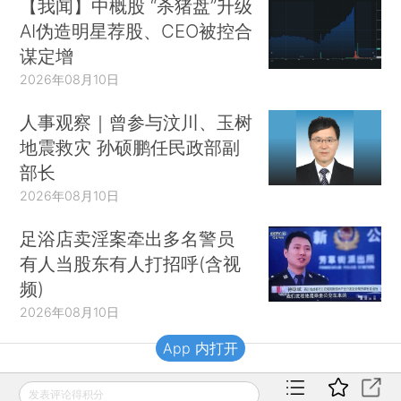
【我闻】中概股 “杀猪盘”升级
AI伪造明星荐股、CEO被控合
谋定增
2026年08月10日
人事观察｜曾参与汶川、玉树
地震救灾 孙硕鹏任民政部副
部长
2026年08月10日
足浴店卖淫案牵出多名警员
有人当股东有人打招呼(含视
频)
2026年08月10日
App 内打开
财新移动
发表评论得积分