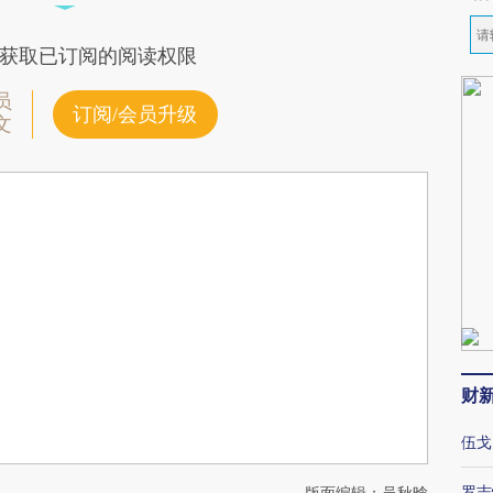
获取已订阅的阅读权限
员
订阅/会员升级
文
财
伍戈
罗志
版面编辑：吴秋晗