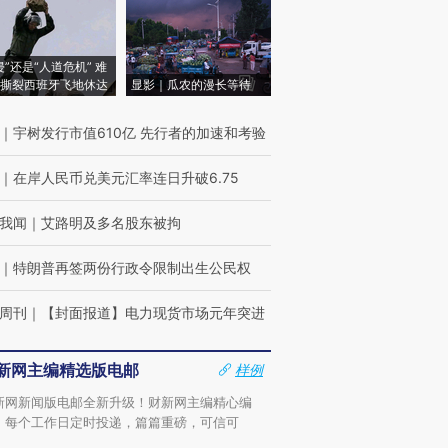
侵”还是“人道危机” 难
撕裂西班牙飞地休达
显影｜瓜农的漫长等待
｜
宇树发行市值610亿 先行者的加速和考验
｜
在岸人民币兑美元汇率连日升破6.75
我闻
｜
艾路明及多名股东被拘
｜
特朗普再签两份行政令限制出生公民权
周刊
｜
【封面报道】电力现货市场元年突进
新网主编精选版电邮
样例
新网新闻版电邮全新升级！财新网主编精心编
，每个工作日定时投递，篇篇重磅，可信可
。