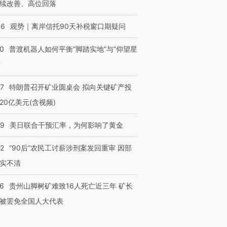
续改善、高位回落
46
观势｜离岸信托90天补税窗口期疑问
00
普渡机器人如何平衡“脚踏实地”与“仰望星
？
57
特朗普召开矿业圆桌会 拟向关键矿产投
20亿美元(含视频)
09
美日联合干预汇率，为何影响了黄金
32
“90后”农民工讨薪涉刑案发回重审 因部
实不清
36
贵州山脚树矿难致16人死亡近三年 矿长
被罢免全国人大代表