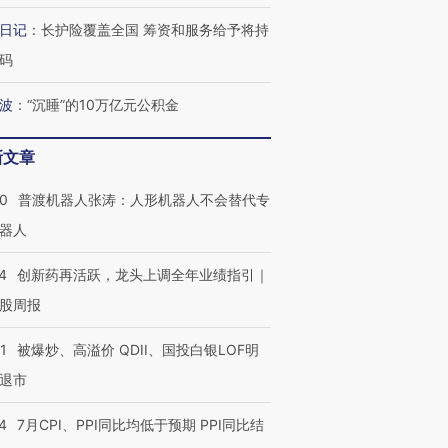
日记
：
长护险覆盖全国 筹资和服务给予将持
码
波
：
“沉睡”的10万亿元公积金
新文章
”还是“人道危
湖北宜昌局部短时降雨
哈尔滨遭遇短时极端强降
撕裂西班牙
128毫米 紧急转移近
雨 3小时累计雨量超80毫
秘鲁纳斯
00
普渡机器人张涛：人形机器人不会替代专
4000人
米
13人遇难
器人
4
创新药再活跃，龙头上调全年业绩指引｜
股周报
进第四届链博
【商旅对话】华住集团
技“链”接产
【特别呈现】寻找100种
CFO：不靠规模取胜，华
【特别呈
1
被爆炒、高溢价 QDII、国投白银LOF明
有意思的生活方式·第三对
住三大增长引擎是什么？
有意思的
退市
4
7月CPI、PPI同比均低于预期 PPI同比结