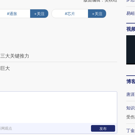
易峘
#通胀
+关注
#芯片
+关注
视
的三大关键推力
然巨大
博
唐涯
知识
受伤
新网观点
发布
丁金