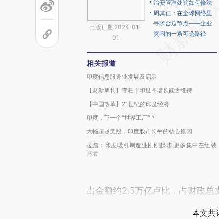
治安管理处罚如何修法
周其仁：在全球网络里
寻求合适节点——企业
出版日期 2024-01-
突围的一条可选路径
01
相关报道
印度信息服务业发展及启示
【财新周刊】专栏｜印度高增长能否维持
【中国改革】21世纪的印度经济
印度，下一个“世界工厂”？
大幅超越美股，印度股市长牛的核心原因
拉詹：印度吸引制造业刚刚起步 更多集中在组装
环节
出金额约2.5万亿卢比，占财政总支
本文共计