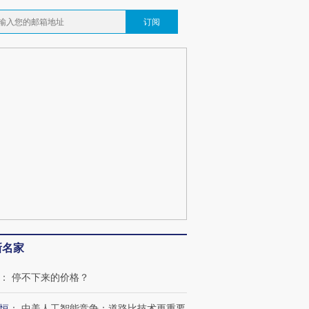
订阅
新名家
：
停不下来的价格？
恒
：
中美人工智能竞争：道路比技术更重要