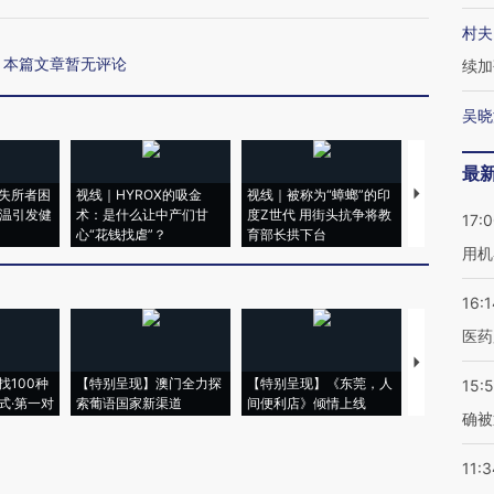
村夫
本篇文章暂无评论
续加
吴晓
最
失所者困
视线｜HYROX的吸金
视线｜被称为“蟑螂”的印
视线｜“入侵
高温引发健
术：是什么让中产们甘
度Z世代 用街头抗争将教
机”？难民潮
17:
心“花钱找虐”？
育部长拱下台
飞地休达
用机
16:1
医药
【推广】走
找100种
【特别呈现】澳门全力探
【特别呈现】《东莞，人
会，让数智科
15:5
式·第一对
索葡语国家新渠道
间便利店》倾情上线
业
确被
11:3