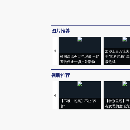
图片推荐
加沙上百万流离
韩国高温创百年纪录 当局
于“塑料烤箱” 
警告停止一切户外活动
康危机
视听推荐
【不唯一答案】不止“养
【特别呈现】寻
老”
有意思的生活方