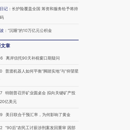
日记
：
长护险覆盖全国 筹资和服务给予将持
码
波
：
“沉睡”的10万亿元公积金
新文章
46
离岸信托90天补税窗口期疑问
00
普渡机器人如何平衡“脚踏实地”与“仰望星
？
57
特朗普召开矿业圆桌会 拟向关键矿产投
20亿美元
09
美日联合干预汇率，为何影响了黄金
32
“90后”农民工讨薪涉刑案发回重审 因部