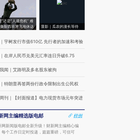
侵”还是“人道危机” 难
撕裂西班牙飞地休达
显影｜瓜农的漫长等待
｜
宇树发行市值610亿 先行者的加速和考验
｜
在岸人民币兑美元汇率连日升破6.75
我闻
｜
艾路明及多名股东被拘
｜
特朗普再签两份行政令限制出生公民权
周刊
｜
【封面报道】电力现货市场元年突进
新网主编精选版电邮
样例
新网新闻版电邮全新升级！财新网主编精心编
，每个工作日定时投递，篇篇重磅，可信可
。