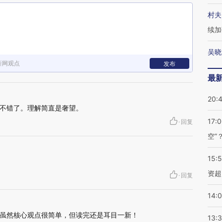
村夫
续加
吴晓
新网观点
发布
最
20:
不错了。理解简直是奢望。
17:
·
回复
空”
15:
资超
·
回复
14:
虽然核心观点很简单，但读完还是耳目一新！
13: