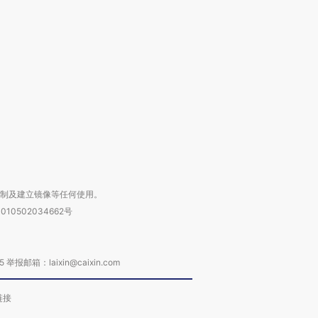
跨国走私7万
视线｜被称为“蟑螂”的印
视线｜“入侵”还是“人道危
检体内含3种
度Z世代 用街头抗争将教
机”？难民潮撕裂西班牙
秘鲁纳斯
育部长拱下台
飞地休达
13人遇难
进第四届链博
【商旅对话】华住集团
技“链”接产
【特别呈现】寻找100种
CFO：不靠规模取胜，华
【特别呈
有意思的生活方式·第三对
住三大增长引擎是什么？
有意思的
复制及建立镜像等任何使用。
010502034662号
箱：laixin@caixin.com
链接