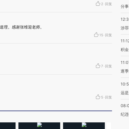
2
·
回复
分事
12:
道理。感谢张维迎老师。
涉罪
15
·
回复
11:1
积金
11:0
7
·
回复
逐季
10:
远是
5
·
回复
08:
纪违