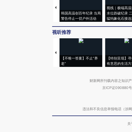
视线｜极端高温
韩国高温创百年纪录 当局
水位跌破纪录 
警告停止一切户外活动
猛犸象化石接连
视听推荐
【不唯一答案】不止“养
【特别呈现】寻
老”
有意思的生活方
财新网所刊载内容之知识产
京ICP证090880号
违法和不良信息举报电话（涉网络暴力有
关