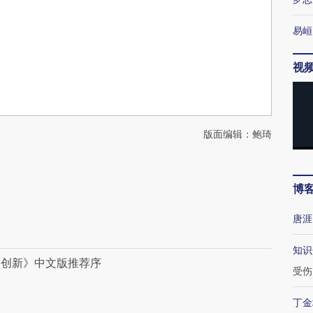
易峘
视
版面编辑：鲍琦
博
唐涯
知识
定创新》中文版推荐序
受伤
丁金