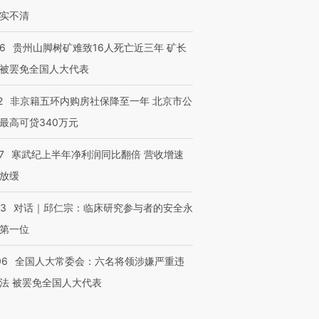
实不清
36
贵州山脚树矿难致16人死亡近三年 矿长
被罢免全国人大代表
2
非京籍五环内购房社保降至一年 北京市公
最高可贷340万元
7
寒武纪上半年净利润同比翻倍 营收增速
放缓
53
对话｜邱仁宗：临床研究参与者的安全永
第一位
06
全国人大常委会：六名将领涉嫌严重违
法 被罢免全国人大代表