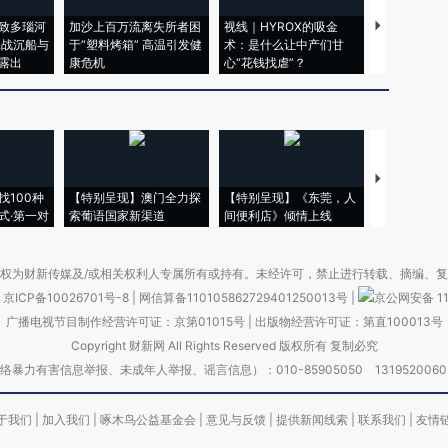
致多瑙河
加沙上百万流离失所者困
视线｜HYROX的吸金
马航飞行员
二战沉船与
于“塑料烤箱” 高温引发健
术：是什么让中产们甘
粒摇头丸 尿
露出
康危机
心“花钱找虐”？
毒品
【推广】走
找100种
【特别呈现】澳门全力探
【特别呈现】《东莞，人
会，让数智科
式·第一对
索葡语国家新渠道
间便利店》倾情上线
业
权为财新传媒及/或相关权利人专属所有或持有。未经许可，禁止进行转载、摘编、
京ICP备10026701号-8
|
网信算备110105862729401250013号
|
京公网安备 11
广播电视节目制作经营许可证：京第01015号
|
出版物经营许可证：第直100013号
Copyright 财新网 All Rights Reserved 版权所有 复制必究
害信息举报、未成年人举报、谣言信息）：010-85905050 13195200605 举报邮
于我们
|
加入我们
|
啄木鸟公益基金会
|
意见与反馈
|
提供新闻线索
|
联系我们
|
友情