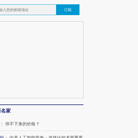
订阅
新名家
：
停不下来的价格？
恒
：
中美人工智能竞争：道路比技术更重要