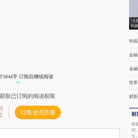
“入
民潮
特稿
金融
金融
5844字 订阅后继续阅读
世界
获取已订阅的阅读权限
财新
员
订阅/会员升级
财
文
财
写
引