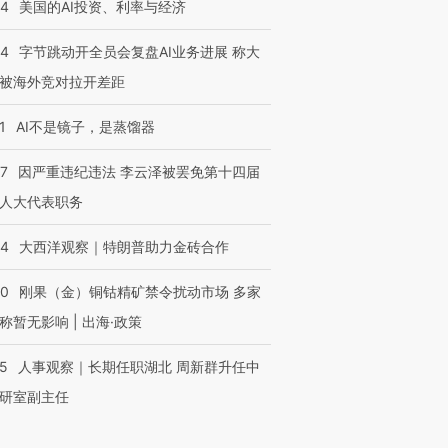
44
美国的AI投资、利率与经济
44
字节跳动开全员会复盘AI业务进展 称大
被海外竞对拉开差距
1
AI不是镜子，是蒸馏器
07
因严重违纪违法 李云泽被罢免第十四届
人大代表职务
44
大西洋观察｜特朗普助力金砖合作
40
刚果（金）铜钴精矿禁令扰动市场 多家
称暂无影响 | 出海·政策
25
人事观察｜长期任职湖北 周新群升任中
研室副主任