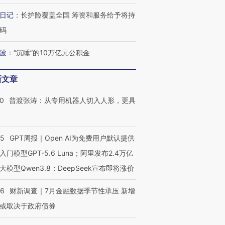
日记
：
长护险覆盖全国 筹资和服务给予将持
进第四届链博
【商旅对话】华住集团
技“链”接产
【特别呈现】寻找100种
CFO：不靠规模取胜，华
【特别呈
码
有意思的生活方式·第三对
住三大增长引擎是什么？
有意思的
波
：
“沉睡”的10万亿元公积金
新文章
00
普渡张涛：从专用机器人切入人形，更具
55
GPT周报｜Open AI为免费用户默认提供
入门模型GPT-5.6 Luna；阿里发布2.4万亿
大模型Qwen3.8；DeepSeek宣布即将涨价
46
财新调查｜7月金融数据季节性承压 新增
或取决于政府债券