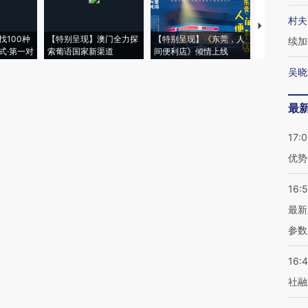
村夫
【推广】走
找100种
【特别呈现】澳门全力探
【特别呈现】《东莞，人
会，让数智科
续加
式·第一对
索葡语国家新渠道
间便利店》倾情上线
业
吴晓
最
17:
优势
16:
最新
参数
16:
社融