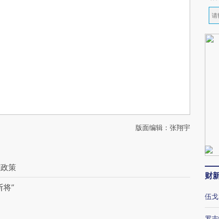
版面编辑：张翔宇
整政策
财
将”
伍戈
罗志