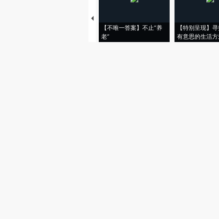
【不唯一答案】不止“养
【特别呈现】寻
老”
有意思的生活方