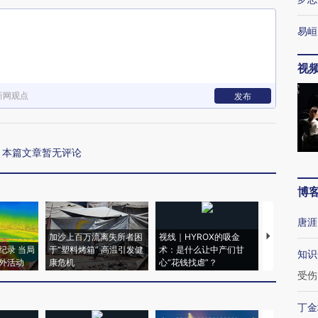
易峘
视
新网观点
发布
本篇文章暂无评论
博
唐涯
加沙上百万流离失所者困
视线｜HYROX的吸金
马航飞行员
纪录 当局
于“塑料烤箱” 高温引发健
术：是什么让中产们甘
粒摇头丸 尿
知识
外活动
康危机
心“花钱找虐”？
毒品
受伤
丁金