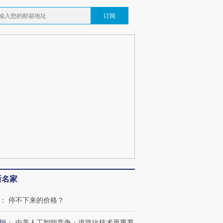
订阅
新名家
：
停不下来的价格？
恒
：
中美人工智能竞争：道路比技术更重要