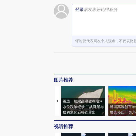
登录
后发表评论得积分
评论仅代表网友个人观点，不代表财
图片推荐
视线｜极端高温致多瑙河
水位跌破纪录 二战沉船与
韩国高温创百年
猛犸象化石接连露出
警告停止一切户
视听推荐