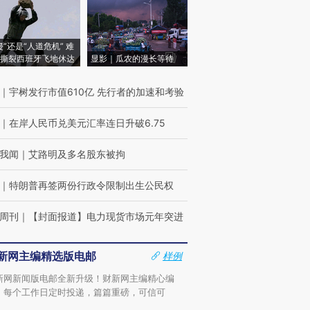
侵”还是“人道危机” 难
撕裂西班牙飞地休达
显影｜瓜农的漫长等待
｜
宇树发行市值610亿 先行者的加速和考验
｜
在岸人民币兑美元汇率连日升破6.75
我闻
｜
艾路明及多名股东被拘
｜
特朗普再签两份行政令限制出生公民权
周刊
｜
【封面报道】电力现货市场元年突进
新网主编精选版电邮
样例
新网新闻版电邮全新升级！财新网主编精心编
，每个工作日定时投递，篇篇重磅，可信可
。