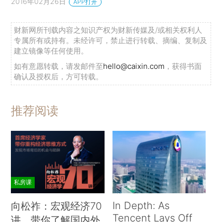
2016年02月26日
APP打开
财新网所刊载内容之知识产权为财新传媒及/或相关权利人
专属所有或持有。未经许可，禁止进行转载、摘编、复制及
建立镜像等任何使用。
如有意愿转载，请发邮件至
hello@caixin.com
，获得书面
确认及授权后，方可转载。
推荐阅读
私房课
In Depth: As
向松祚：宏观经济70
Tencent Lays Off
讲，带你了解国内外