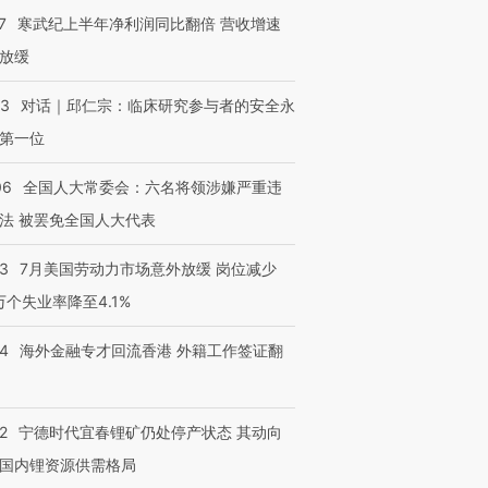
7
寒武纪上半年净利润同比翻倍 营收增速
放缓
53
对话｜邱仁宗：临床研究参与者的安全永
第一位
06
全国人大常委会：六名将领涉嫌严重违
法 被罢免全国人大代表
43
7月美国劳动力市场意外放缓 岗位减少
3万个失业率降至4.1%
14
海外金融专才回流香港 外籍工作签证翻
2
宁德时代宜春锂矿仍处停产状态 其动向
国内锂资源供需格局