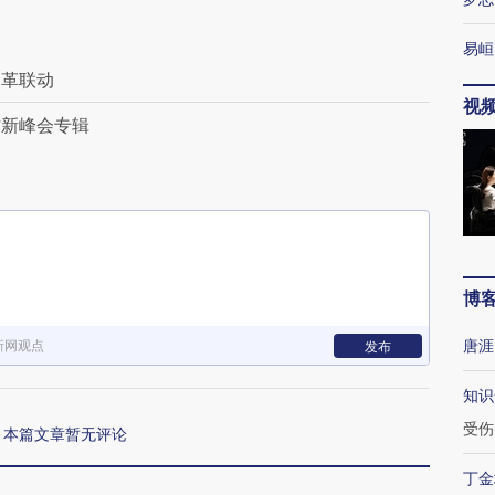
易峘
改革联动
视
财新峰会专辑
下
博
唐涯
新网观点
发布
知识
受伤
本篇文章暂无评论
丁金