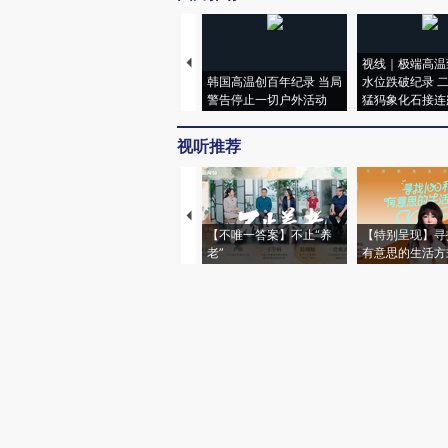
视线｜极端高温
韩国高温创百年纪录 当局
水位跌破纪录 
警告停止一切户外活动
猛犸象化石接连
视听推荐
【不唯一答案】不止“养
【特别呈现】寻
老”
有意思的生活方