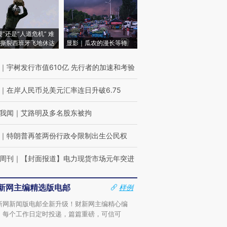
侵”还是“人道危机” 难
撕裂西班牙飞地休达
显影｜瓜农的漫长等待
｜
宇树发行市值610亿 先行者的加速和考验
｜
在岸人民币兑美元汇率连日升破6.75
我闻
｜
艾路明及多名股东被拘
｜
特朗普再签两份行政令限制出生公民权
周刊
｜
【封面报道】电力现货市场元年突进
新网主编精选版电邮
样例
新网新闻版电邮全新升级！财新网主编精心编
，每个工作日定时投递，篇篇重磅，可信可
。