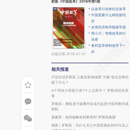
财新《中国改革》2018年第1期
以改革行动来纪念改革
中国需要什么样的新经
济
全球经济秩序根基牢固
周小川：智推改革的行
动者
食药监管体制改革下一
步
出版日期 2018-01-01
相关报道
卢迈对话罗斯高 儿童发展领域两“大咖”首次交锋切
磋了什么？
4个劳动力里面只有1个上过高中？ 罗斯高回应质
疑
罗斯高：携程亲子园事件应成为反思中国早教市场
契机
梁建章：如何破解农村教育的“罗斯高难题”
独家 | 罗斯高：为什么关心中国贫困农村63%没上