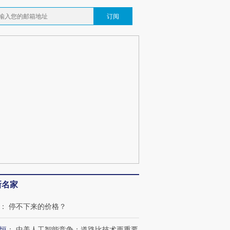
订阅
新名家
：
停不下来的价格？
恒
：
中美人工智能竞争：道路比技术更重要