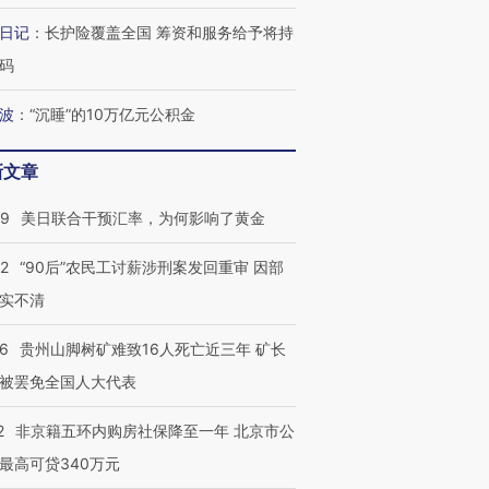
日记
：
长护险覆盖全国 筹资和服务给予将持
码
跨国走私7万
视线｜被称为“蟑螂”的印
视线｜“入侵”还是“人道危
检体内含3种
度Z世代 用街头抗争将教
机”？难民潮撕裂西班牙
秘鲁纳斯
育部长拱下台
飞地休达
13人遇难
波
：
“沉睡”的10万亿元公积金
新文章
09
美日联合干预汇率，为何影响了黄金
进第四届链博
【商旅对话】华住集团
技“链”接产
【特别呈现】寻找100种
CFO：不靠规模取胜，华
【特别呈
32
“90后”农民工讨薪涉刑案发回重审 因部
有意思的生活方式·第三对
住三大增长引擎是什么？
有意思的
实不清
36
贵州山脚树矿难致16人死亡近三年 矿长
被罢免全国人大代表
2
非京籍五环内购房社保降至一年 北京市公
最高可贷340万元