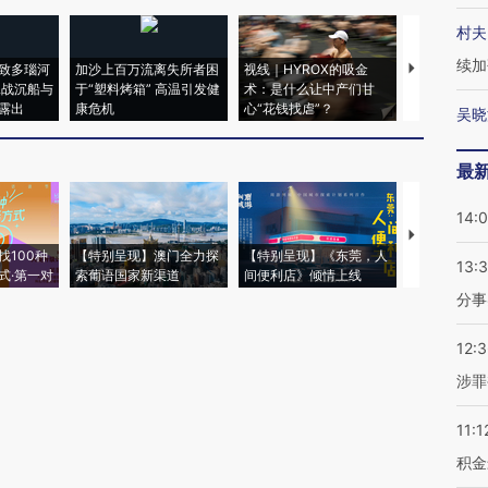
村夫
续加
致多瑙河
加沙上百万流离失所者困
视线｜HYROX的吸金
马航飞行员
二战沉船与
于“塑料烤箱” 高温引发健
术：是什么让中产们甘
粒摇头丸 尿
露出
康危机
心“花钱找虐”？
毒品
吴晓
最
14:
【推广】走
找100种
【特别呈现】澳门全力探
【特别呈现】《东莞，人
会，让数智科
13:
式·第一对
索葡语国家新渠道
间便利店》倾情上线
业
分事
12:
涉罪
11:1
积金