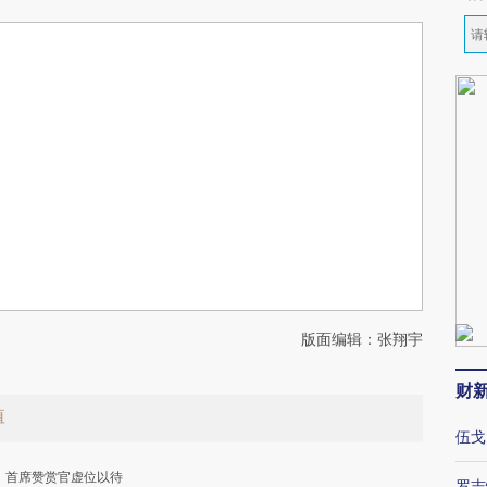
版面编辑：张翔宇
财
值
伍戈
首席赞赏官虚位以待
罗志