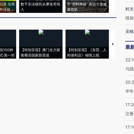
纪录 当局
数千非法移民从摩洛哥闯
于“塑料烤箱” 高温引发健
术：是什么
村夫
外活动
入
康危机
心“花钱找虐
续加
吴晓
【推广】走
最
找100种
【特别呈现】澳门全力探
【特别呈现】《东莞，人
会，让数智科
式·第一对
索葡语国家新渠道
间便利店》倾情上线
业
22:1
与战
20:
半年
17:2
注册
17:1