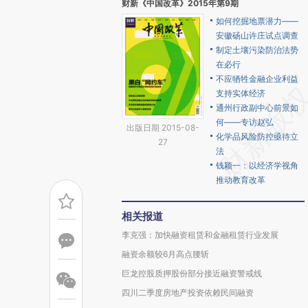
财新《中国改革》2015年第9期
如何挖掘地票潜力——
安徽砀山许庄试点调查
制定土壤污染防治法势
在必行
不应牺牲金融企业利益
支持实体经济
通州行政副中心前景如
何——专访赵弘
出版日期 2015-08-
化学品风险防控亟待立
27
法
钱颖一：以经济学视角
推动教育改革
相关报道
李克强：加快融资租赁和金融租赁行业发展
融资余额较6月高点腰斩
巨龙控股质押股份部分接近融资警戒线
四川二季度房地产投资依赖民间融资