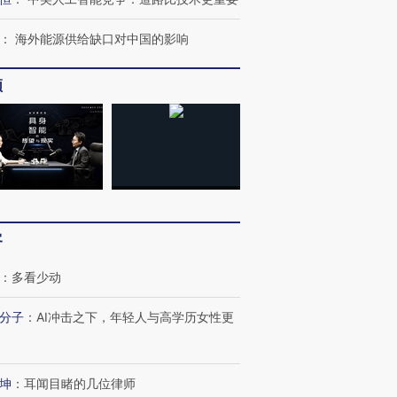
：
海外能源供给缺口对中国的影响
频
客
：
多看少动
分子
：
AI冲击之下，年轻人与高学历女性更
坤
：
耳闻目睹的几位律师
OX的吸金
马航飞行员跨国走私7万
视线｜被称为“蟑螂”的印