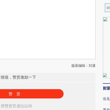
版面编辑：刘潇
章很值，赞赏激励一下
财
赞 赏
伍戈
首席赞赏官虚位以待
罗志