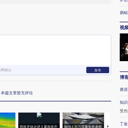
易峘
视
新网观点
发布
博
唐涯
本篇文章暂无评论
知识
受伤
丁金
西班牙休达进入紧急状态
加沙上百万流离失所者困
视线｜HYR