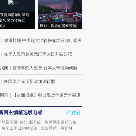
宜昌局部短时降雨
8毫米 紧急转移近
00人
显影｜瓜农的漫长等待
｜
规避封锁 中国超大油轮停靠埃及绕行非洲
｜
在岸人民币兑美元汇率连日升破6.75
我闻
｜
资管掌舵人更替 百年人寿僵局何解
｜
多国出台光伏新政加速转型
周刊
｜
【封面报道】电力现货市场元年突进
新网主编精选版电邮
样例
新网新闻版电邮全新升级！财新网主编精心编
，每个工作日定时投递，篇篇重磅，可信可
。