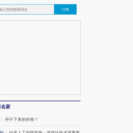
订阅
新名家
：
停不下来的价格？
恒
：
中美人工智能竞争：道路比技术更重要