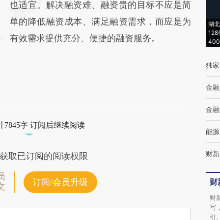
也适宜。解决融资难、融资贵的目标不应是简
单的降低融资成本、满足融资需求，而应是为
湖北
12
有效需求提供充分、便捷的融资服务。
40
独家
金融
金融
7845字 订阅后继续阅读
能源
财新
获取已订阅的阅读权限
员
财
订阅/会员升级
文
财
写
引