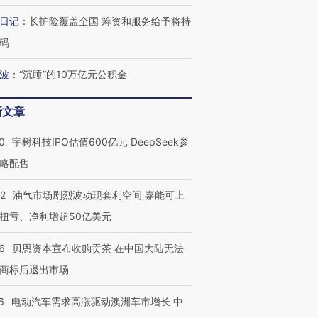
让中产们甘
粒摇头丸 尿检体内含3种
度Z世代 用街头抗争将教
秘鲁纳斯
日记
：
长护险覆盖全国 筹资和服务给予将持
”？
毒品
育部长拱下台
13人遇难
码
波
：
“沉睡”的10万亿元公积金
进第四届链博
【商旅对话】华住集团
新文章
技“链”接产
【特别呈现】寻找100种
CFO：不靠规模取胜，华
【特别呈
有意思的生活方式·第三对
住三大增长引擎是什么？
有意思的
0
宇树科技IPO估值600亿元 DeepSeek参
略配售
22
油气市场剧烈波动现套利空间 嘉能可上
扭亏、净利增超50亿美元
6
贝恩资本宣布收购贡茶 在中国大陆无法
商标后退出市场
6
电动汽车需求高涨驱动澳洲车市增长 中