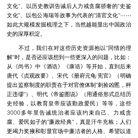
文化”、以历史教训告诫后人力戒贪腐骄奢的“史鉴
文化”、以包公海瑞等故事为代表的“清官文化”⋯⋯
如此大规模发掘梳理之下，当然越能显出中国政治
史的深厚积淀。
不过，我们在对这些历史资源抱以“同情的理
解”时，是否还应该想到一些更深入的问题，比如：
从《尚书》中《酒诰》《康诰》等开始，直到后来
唐代《贞观政要》、宋代《册府元龟·宪官》（明确
提出监察制度的职责在于对官僚体制“刺捡凶慝，枰
正违缪”）、明代《帝鉴图说》（用通俗形式总结历
史经验，以教育皇帝应该勤政爱民）等等，这些
3000多年里告诫统治者应该约束自己、力戒贪
腐、爱民如子的“廉政经典”，真是汗牛充栋；人们
更竭力奖掖和彰显官场中廉洁者的人格、希望以道