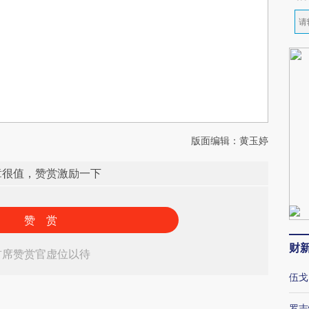
版面编辑：黄玉婷
章很值，赞赏激励一下
赞 赏
财
首席赞赏官虚位以待
伍戈
罗志