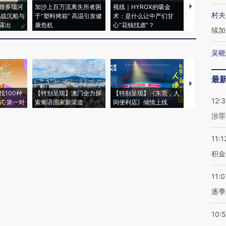
致多瑙河
加沙上百万流离失所者困
视线｜HYROX的吸金
马航飞行员
村夫
二战沉船与
于“塑料烤箱” 高温引发健
术：是什么让中产们甘
粒摇头丸 尿
露出
康危机
心“花钱找虐”？
毒品
续加
吴晓
最
【推广】走
找100种
【特别呈现】澳门全力探
【特别呈现】《东莞，人
会，让数智科
12:
式·第一对
索葡语国家新渠道
间便利店》倾情上线
业
涉罪
11:1
积金
11:0
逐季
10: