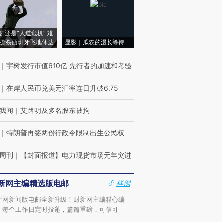
侵”还是“人道危机” 难
撕裂西班牙飞地休达
显影｜瓜农的漫长等待
｜
宇树发行市值610亿 先行者的加速和考验
｜
在岸人民币兑美元汇率连日升破6.75
我闻
｜
艾路明及多名股东被拘
｜
特朗普再签两份行政令限制出生公民权
周刊
｜
【封面报道】电力现货市场元年突进
新网主编精选版电邮
样例
新网新闻版电邮全新升级！财新网主编精心编
，每个工作日定时投递，篇篇重磅，可信可
。