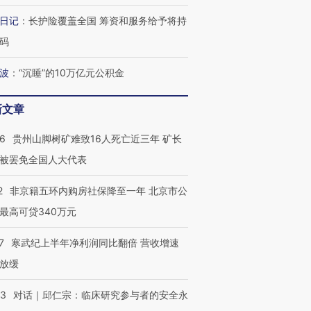
跨国走私7万
视线｜被称为“蟑螂”的印
视线｜“入侵”还是“人道危
日记
：
长护险覆盖全国 筹资和服务给予将持
检体内含3种
度Z世代 用街头抗争将教
机”？难民潮撕裂西班牙
秘鲁纳斯
育部长拱下台
飞地休达
13人遇难
码
波
：
“沉睡”的10万亿元公积金
新文章
进第四届链博
【商旅对话】华住集团
技“链”接产
【特别呈现】寻找100种
CFO：不靠规模取胜，华
【特别呈
36
贵州山脚树矿难致16人死亡近三年 矿长
有意思的生活方式·第三对
住三大增长引擎是什么？
有意思的
被罢免全国人大代表
2
非京籍五环内购房社保降至一年 北京市公
最高可贷340万元
7
寒武纪上半年净利润同比翻倍 营收增速
放缓
53
对话｜邱仁宗：临床研究参与者的安全永