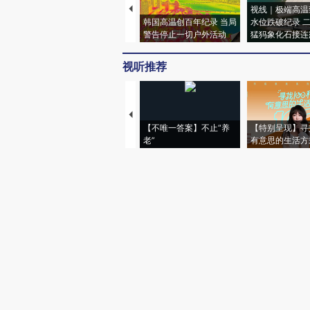
视线｜极端高温
韩国高温创百年纪录 当局
水位跌破纪录 
警告停止一切户外活动
猛犸象化石接连
视听推荐
【不唯一答案】不止“养
【特别呈现】寻
老”
有意思的生活方