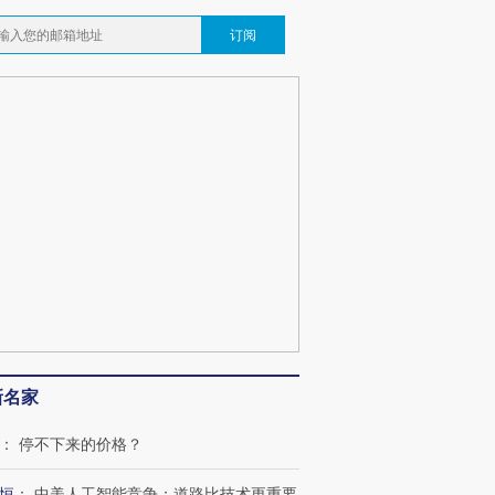
订阅
新名家
：
停不下来的价格？
恒
：
中美人工智能竞争：道路比技术更重要