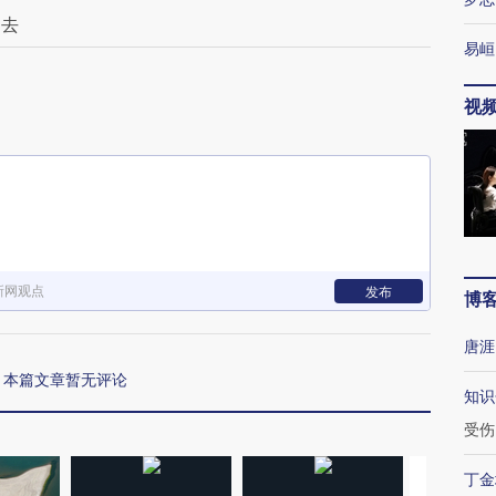
出去
易峘
视
新网观点
发布
博
唐涯
本篇文章暂无评论
知识
受伤
丁金