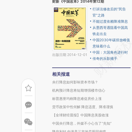
财新《中国改革》2014年第12期
行诉法修改后的“民告
官”之路
不能过度依赖降准降息
从墨西哥遇阻看中国高
铁走出去
中国2030年碳排放峰值
意味着什么
中国：大国角色进行时
出版日期 2014-12-01
传奇的乐影捕手
相关报道
央行降息如何影响资本市场？
机构预计降息将短期增强楼市信心
标普惠誉均称降息难促房价上涨
货币政策中性何解 降息适度、降准谨慎
【全球财经晨报】中国降息美股收涨
中国央行降息，外媒不小心当了“先知”
降息利好 中港美三市地产股同井喷