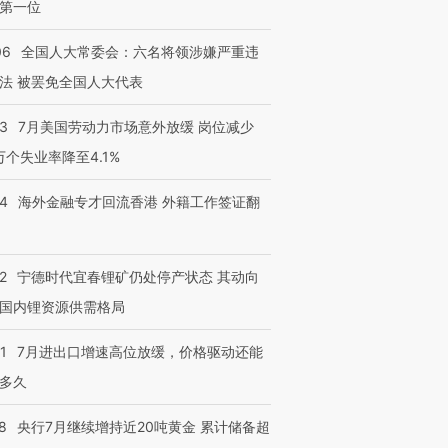
第一位
06
全国人大常委会：六名将领涉嫌严重违
法 被罢免全国人大代表
43
7月美国劳动力市场意外放缓 岗位减少
3万个失业率降至4.1%
14
海外金融专才回流香港 外籍工作签证翻
2
宁德时代宜春锂矿仍处停产状态 其动向
国内锂资源供需格局
1
7月进出口增速高位放缓，价格驱动还能
多久
8
央行7月继续增持近20吨黄金 累计储备超