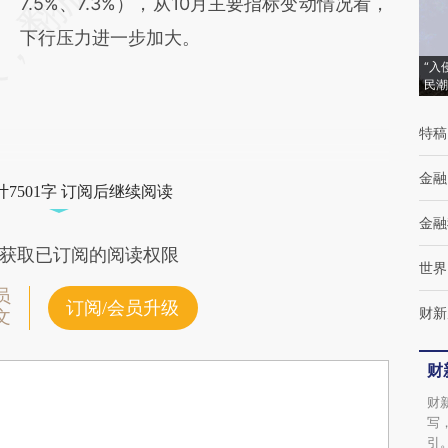
7.5%、7.3%），从10月主要指标变动情况看，
下行压力进一步加大。
“入
民潮
特稿
金融
7501字 订阅后继续阅读
金融
获取已订阅的阅读权限
世界
员
订阅/会员升级
财新
文
财
财
写
引