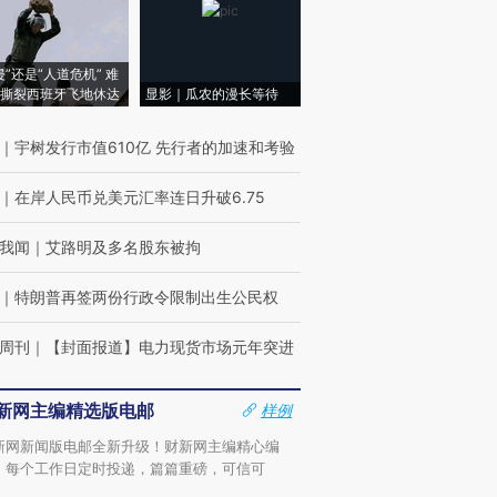
侵”还是“人道危机” 难
撕裂西班牙飞地休达
显影｜瓜农的漫长等待
｜
宇树发行市值610亿 先行者的加速和考验
｜
在岸人民币兑美元汇率连日升破6.75
我闻
｜
艾路明及多名股东被拘
｜
特朗普再签两份行政令限制出生公民权
周刊
｜
【封面报道】电力现货市场元年突进
新网主编精选版电邮
样例
新网新闻版电邮全新升级！财新网主编精心编
，每个工作日定时投递，篇篇重磅，可信可
。