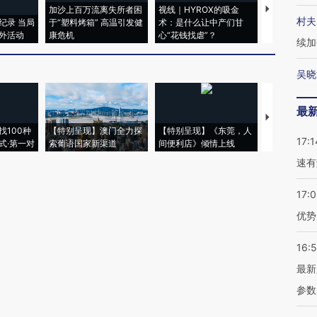
加沙上百万流离失所者困
视线｜HYROX的吸金
马航飞行员
村夫
纪录 当局
于“塑料烤箱” 高温引发健
术：是什么让中产们甘
粒摇头丸 尿
外活动
康危机
心“花钱找虐”？
毒品
续加
吴晓
最
【推广】走
找100种
【特别呈现】澳门全力探
【特别呈现】《东莞，人
会，让数智科
17:1
式·第一对
索葡语国家新渠道
间便利店》倾情上线
业
速有
17:
优势
16:
最新
参数