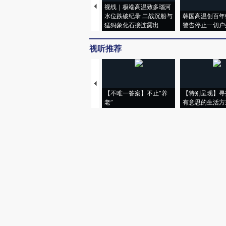
视线｜极端高温致多瑙河
水位跌破纪录 二战沉船与
韩国高温创百年
猛犸象化石接连露出
警告停止一切户
视听推荐
【不唯一答案】不止“养
【特别呈现】寻
老”
有意思的生活方