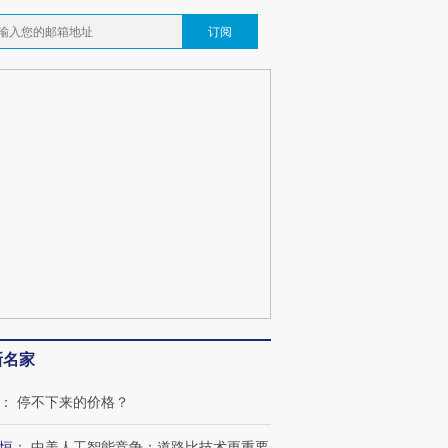
订阅
新名家
：
停不下来的价格？
恒
：
中美人工智能竞争：道路比技术更重要