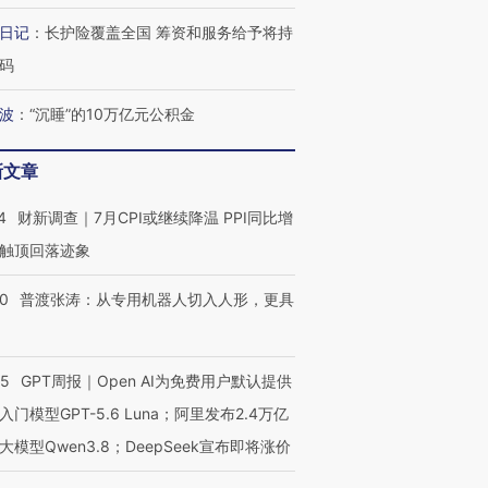
跨国走私7万
视线｜被称为“蟑螂”的印
视线｜“入侵”还是“人道危
日记
：
长护险覆盖全国 筹资和服务给予将持
检体内含3种
度Z世代 用街头抗争将教
机”？难民潮撕裂西班牙
秘鲁纳斯
育部长拱下台
飞地休达
13人遇难
码
波
：
“沉睡”的10万亿元公积金
新文章
进第四届链博
【商旅对话】华住集团
技“链”接产
【特别呈现】寻找100种
CFO：不靠规模取胜，华
【特别呈
4
财新调查｜7月CPI或继续降温 PPI同比增
有意思的生活方式·第三对
住三大增长引擎是什么？
有意思的
触顶回落迹象
00
普渡张涛：从专用机器人切入人形，更具
55
GPT周报｜Open AI为免费用户默认提供
入门模型GPT-5.6 Luna；阿里发布2.4万亿
大模型Qwen3.8；DeepSeek宣布即将涨价