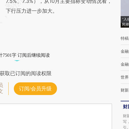
7.5%、7.3%），从10月主要指标变动情况看，
下行压力进一步加大。
“入
民潮
特稿
金融
7501字 订阅后继续阅读
金融
获取已订阅的阅读权限
世界
员
订阅/会员升级
财新
文
财
财
写
引