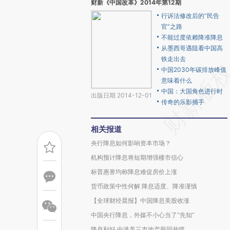
财新《中国改革》2014年第12期
行诉法修改后的“民告
官”之路
不能过度依赖降准降息
从墨西哥遇阻看中国高
铁走出去
中国2030年碳排放峰值
意味着什么
中国：大国角色进行时
出版日期 2014-12-01
传奇的乐影捕手
相关报道
央行降息如何影响资本市场？
机构预计降息将短期增强楼市信心
标普惠誉均称降息难促房价上涨
货币政策中性何解 降息适度、降准谨慎
【全球财经晨报】中国降息美股收涨
中国央行降息，外媒不小心当了“先知”
降息利好 中港美三市地产股同井喷