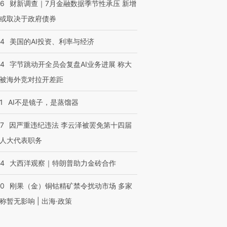
46
财新调查｜7月金融数据季节性承压 新增
或取决于政府债券
44
美国的AI投资、利率与经济
44
字节跳动开全员会复盘AI业务进展 称大
被海外竞对拉开差距
1
AI不是镜子，是蒸馏器
07
因严重违纪违法 李云泽被罢免第十四届
人大代表职务
44
大西洋观察｜特朗普助力金砖合作
40
刚果（金）铜钴精矿禁令扰动市场 多家
称暂无影响 | 出海·政策