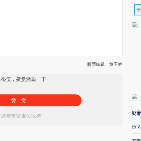
版面编辑：黄玉婷
章很值，赞赏激励一下
赞 赏
财
首席赞赏官虚位以待
伍戈
罗志