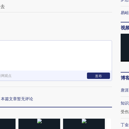
出去
易峘
视
新网观点
发布
博
唐涯
本篇文章暂无评论
知识
受伤
丁金