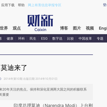
登
应用下载
帮助
网上有害信息举报专区
世界
观点
博客
图片
视频
Eng
源
健康
环科
民生
ESG
数字说
比较
中国改革
专题
莫迪来了
》
2014年第10期 出版日期 2014年10月01日
来20年关注的焦点。保持和深化亚洲两大国之间的积极联系
关重要
印度总理莫迪（Narendra Modi）上台刚