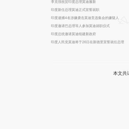
李克强祝贺印度总理莫迪履新
印度新任总理莫迪正式宣誓就职
印度逮捕4名涉嫌袭击莫迪竞选集会的嫌疑人
印度邀请巴总理等人参加莫迪就职仪式
印度总统邀请莫迪组建新政府
印度人民党莫迪将于26日在新德里宣誓就任总理
本文共计
登录
后
财新通会
可畅读全