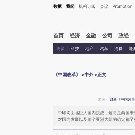
数据
我闻
机构订阅
会议
Promotion
首页
经济
金融
公司
政经
更多
科技
地产
汽车
消费
能
《中国改革》
>
中外
>
正文
来源于
财新《中国改革
中印均面临巨大国内挑战，这将是两国未
对国内发展以及整个亚洲大陆的稳定都至