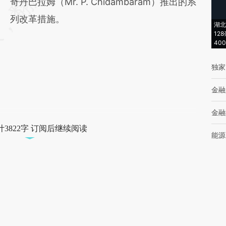
奇丹巴拉姆（Mr. P. Chidambaram）推出的系
列改革措施。
湖北
12
40
独家
金融
金融
3822字 订阅后继续阅读
能源
财新
获取已订阅的阅读权限
员
财
订阅/会员升级
文
财
写
版面编辑：王影
引