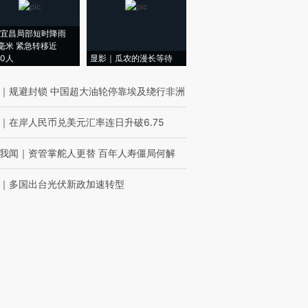
宜昌局部短时降雨
8毫米 紧急转移近
00人
显影｜瓜农的漫长等待
｜
规避封锁 中国超大油轮停靠埃及绕行非洲
｜
在岸人民币兑美元汇率连日升破6.75
我闻
｜
资管掌舵人更替 百年人寿僵局何解
｜
多国出台光伏新政加速转型
周刊
｜
【封面报道】电力现货市场元年突进
新网主编精选版电邮
样例
新网新闻版电邮全新升级！财新网主编精心编
，每个工作日定时投递，篇篇重磅，可信可
。