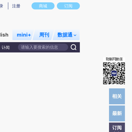
录
注册
商城
订阅
lish
mini+
周刊
数据通
讣闻
订阅