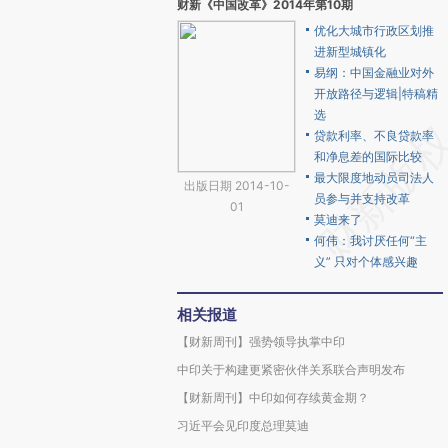
财新《中国改革》2014年第10期
优化大城市行政区划推
进新型城镇化
易纲：中国金融业对外
开放路径与逻辑|特稿精
选
贷款利率、不良贷款率
和净息差的国际比较
最大限度地动员司法人
出版日期 2014-10-
员参与并支持改革
01
莫迪来了
何伟：我讨厌任何“主
义” 只对个体感兴趣
相关报道
【财新周刊】强势领导执掌中印
中印关于构建更紧密伙伴关系联合声明发布
【财新周刊】中印如何存续黄金期？
习近平会见印度总理莫迪