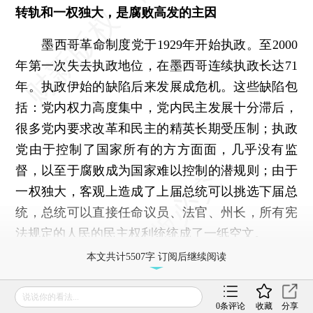
转轨和一权独大，是腐败高发的主因
墨西哥革命制度党于1929年开始执政。至2000
年第一次失去执政地位，在墨西哥连续执政长达71
年。执政伊始的缺陷后来发展成危机。这些缺陷包
括：党内权力高度集中，党内民主发展十分滞后，
很多党内要求改革和民主的精英长期受压制；执政
党由于控制了国家所有的方方面面，几乎没有监
督，以至于腐败成为国家难以控制的潜规则；由于
一权独大，客观上造成了上届总统可以挑选下届总
统，总统可以直接任命议员、法官、州长，所有宪
法规定的人民的民主权利统统成了一纸空文。
本文共计5507字 订阅后继续阅读
登录
后获取已订阅的阅读权限
说说你的看法...
0
条评论
收藏
分享