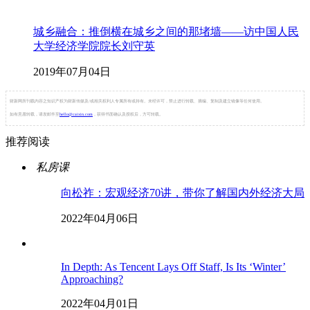
城乡融合：推倒横在城乡之间的那堵墙——访中国人民
大学经济学院院长刘守英
2019年07月04日
财新网所刊载内容之知识产权为财新传媒及/或相关权利人专属所有或持有。未经许可，禁止进行转载、摘编、复制及建立镜像等任何使用。
如有意愿转载，请发邮件至
hello@caixin.com
，获得书面确认及授权后，方可转载。
推荐阅读
私房课
向松祚：宏观经济70讲，带你了解国内外经济大局
2022年04月06日
In Depth: As Tencent Lays Off Staff, Is Its ‘Winter’
Approaching?
2022年04月01日