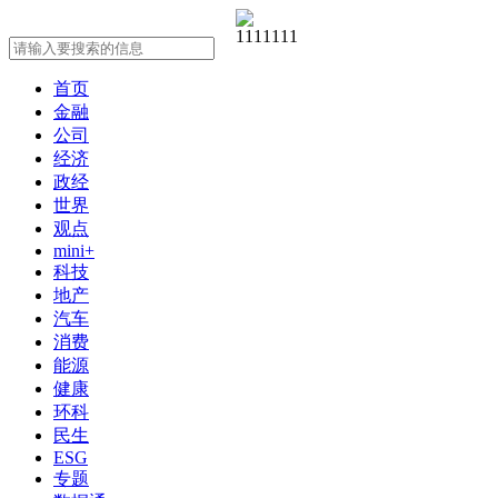
首页
金融
公司
经济
政经
世界
观点
mini+
科技
地产
汽车
消费
能源
健康
环科
民生
ESG
专题