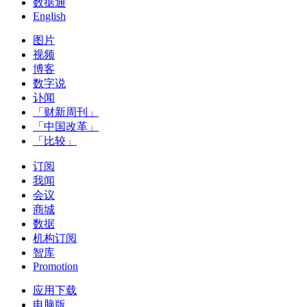
数据通
English
图片
视频
博客
数字说
讣闻
「财新周刊」
「中国改革」
「比较」
订阅
我闻
会议
商城
数据
机构订阅
智库
Promotion
应用下载
电脑版