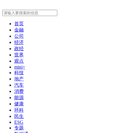
首页
金融
公司
经济
政经
世界
观点
mini+
科技
地产
汽车
消费
能源
健康
环科
民生
ESG
专题