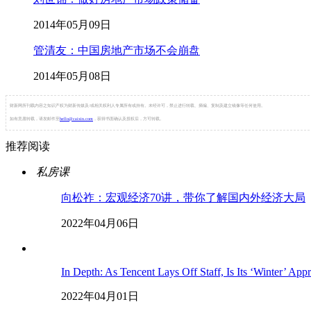
2014年05月09日
管清友：中国房地产市场不会崩盘
2014年05月08日
财新网所刊载内容之知识产权为财新传媒及/或相关权利人专属所有或持有。未经许可，禁止进行转载、摘编、复制及建立镜像等任何使用。
如有意愿转载，请发邮件至
hello@caixin.com
，获得书面确认及授权后，方可转载。
推荐阅读
私房课
向松祚：宏观经济70讲，带你了解国内外经济大局
2022年04月06日
In Depth: As Tencent Lays Off Staff, Is Its ‘Winter’ App
2022年04月01日