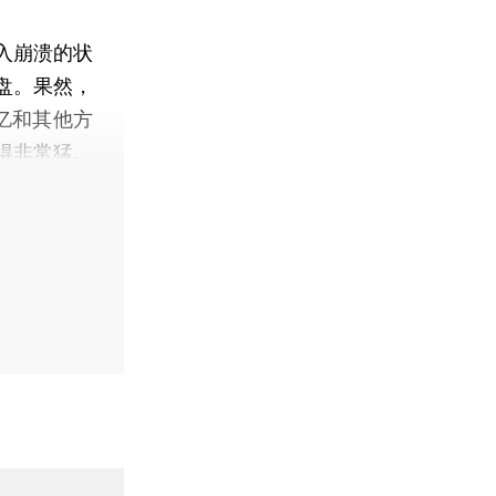
入崩溃的状
盘。果然，
亿和其他方
得非常猛。