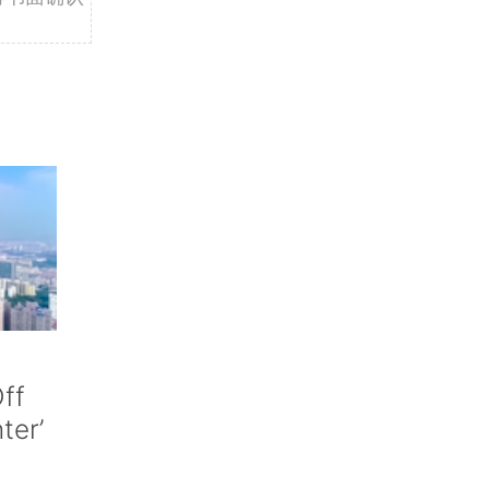
ff
nter’