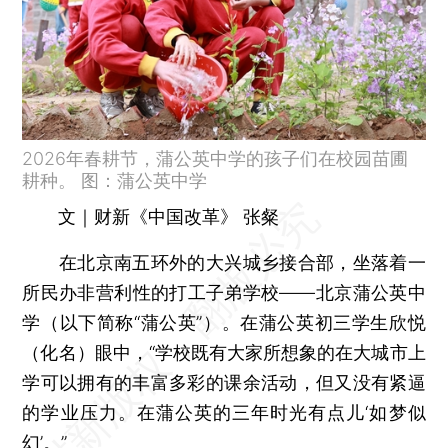
2026年春耕节，蒲公英中学的孩子们在校园苗圃
耕种。 图：蒲公英中学
文｜财新《中国改革》 张粲
在北京南五环外的大兴城乡接合部，坐落着一
所民办非营利性的打工子弟学校——北京蒲公英中
学（以下简称“蒲公英”）。在蒲公英初三学生欣悦
（化名）眼中，“学校既有大家所想象的在大城市上
学可以拥有的丰富多彩的课余活动，但又没有紧逼
的学业压力。在蒲公英的三年时光有点儿‘如梦似
幻’。”