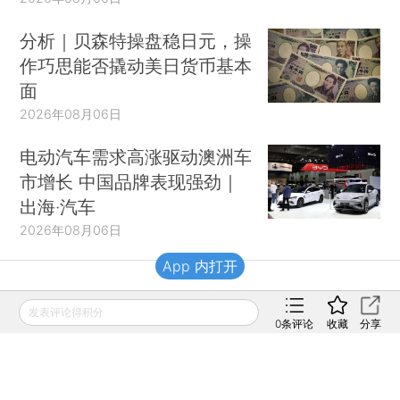
分析｜贝森特操盘稳日元，操
作巧思能否撬动美日货币基本
面
2026年08月06日
电动汽车需求高涨驱动澳洲车
市增长 中国品牌表现强劲｜
出海·汽车
2026年08月06日
App 内打开
财新移动
发表评论得积分
0
条评论
收藏
分享
财新
财新周刊
Caixin