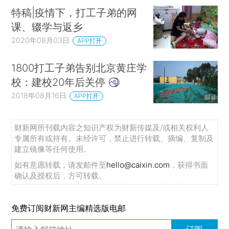
特稿|疫情下，打工子弟的网
课、辍学与返乡
2020年08月03日
APP打开
1800打工子弟告别北京黄庄学
校：建校20年后关停
2018年08月16日
APP打开
财新网所刊载内容之知识产权为财新传媒及/或相关权利人
专属所有或持有。未经许可，禁止进行转载、摘编、复制及
建立镜像等任何使用。
如有意愿转载，请发邮件至
hello@caixin.com
，获得书面
确认及授权后，方可转载。
免费订阅财新网主编精选版电邮
订阅