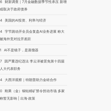
46
财新调查｜7月金融数据季节性承压 新增
或取决于政府债券
44
美国的AI投资、利率与经济
44
字节跳动开全员会复盘AI业务进展 称大
被海外竞对拉开差距
1
AI不是镜子，是蒸馏器
07
因严重违纪违法 李云泽被罢免第十四届
人大代表职务
44
大西洋观察｜特朗普助力金砖合作
40
刚果（金）铜钴精矿禁令扰动市场 多家
称暂无影响 | 出海·政策