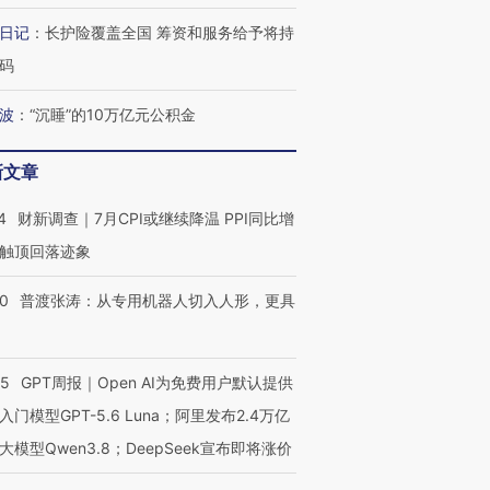
日记
：
长护险覆盖全国 筹资和服务给予将持
码
波
：
“沉睡”的10万亿元公积金
跨国走私7万
视线｜被称为“蟑螂”的印
视线｜“入侵”还是“人道危
检体内含3种
度Z世代 用街头抗争将教
机”？难民潮撕裂西班牙
秘鲁纳斯
新文章
育部长拱下台
飞地休达
13人遇难
4
财新调查｜7月CPI或继续降温 PPI同比增
触顶回落迹象
进第四届链博
00
普渡张涛：从专用机器人切入人形，更具
【商旅对话】华住集团
技“链”接产
【特别呈现】寻找100种
CFO：不靠规模取胜，华
【特别呈
有意思的生活方式·第三对
住三大增长引擎是什么？
有意思的
55
GPT周报｜Open AI为免费用户默认提供
入门模型GPT-5.6 Luna；阿里发布2.4万亿
大模型Qwen3.8；DeepSeek宣布即将涨价