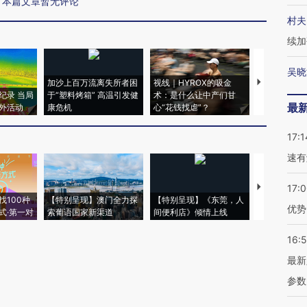
本篇文章暂无评论
村夫
续加
吴晓
加沙上百万流离失所者困
视线｜HYROX的吸金
马航飞行员
纪录 当局
于“塑料烤箱” 高温引发健
术：是什么让中产们甘
粒摇头丸 尿
最
外活动
康危机
心“花钱找虐”？
毒品
17:1
速有
【推广】走
17:
找100种
【特别呈现】澳门全力探
【特别呈现】《东莞，人
会，让数智科
优势
式·第一对
索葡语国家新渠道
间便利店》倾情上线
业
16:
最新
参数