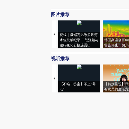
图片推荐
视线｜极端高温致多瑙河
水位跌破纪录 二战沉船与
韩国高温创百年
猛犸象化石接连露出
警告停止一切户
视听推荐
【不唯一答案】不止“养
【特别呈现】寻
老”
有意思的生活方