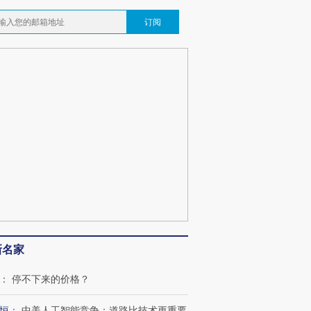
订阅
新名家
：
停不下来的价格？
恒
：
中美人工智能竞争：道路比技术更重要