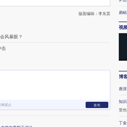
易峘
版面编辑：李东昊
视
社会风暴眼？
冲击
博
唐涯
知识
新网观点
发布
受伤
丁金