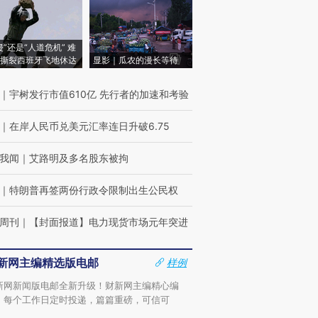
侵”还是“人道危机” 难
撕裂西班牙飞地休达
显影｜瓜农的漫长等待
｜
宇树发行市值610亿 先行者的加速和考验
｜
在岸人民币兑美元汇率连日升破6.75
我闻
｜
艾路明及多名股东被拘
｜
特朗普再签两份行政令限制出生公民权
周刊
｜
【封面报道】电力现货市场元年突进
新网主编精选版电邮
样例
新网新闻版电邮全新升级！财新网主编精心编
，每个工作日定时投递，篇篇重磅，可信可
。