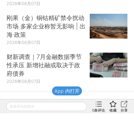
2026年08月07日
刚果（金）铜钴精矿禁令扰动
市场 多家企业称暂无影响 | 出
海·政策
2026年08月07日
财新调查｜7月金融数据季节
性承压 新增社融或取决于政
府债券
2026年08月07日
App 内打开
财新移动
发表评论得积分
0
条评论
收藏
分享
财新
财新周刊
Caixin