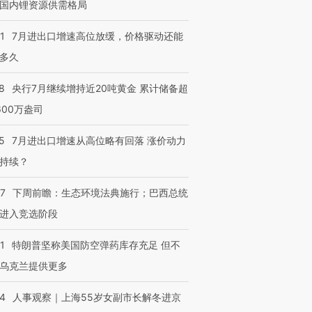
国内锂资源供需格局
1
7月进出口增速高位放缓，价格驱动还能
多久
8
央行7月继续增持近20吨黄金 累计储备超
600万盎司
5
7月进出口增速从高位略有回落 涨价动力
持续？
07
下周前瞻：生态环境法典施行；巴西总统
进入竞选阶段
1
特朗普坚称美国防空弹药库存充足 但不
乌克兰提供更多
24
人事观察｜上海55岁女副市长解冬进京