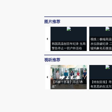
图片推荐
视线｜极端高温
韩国高温创百年纪录 当局
水位跌破纪录 
警告停止一切户外活动
猛犸象化石接连
视听推荐
【不唯一答案】不止“养
【特别呈现】寻
老”
有意思的生活方