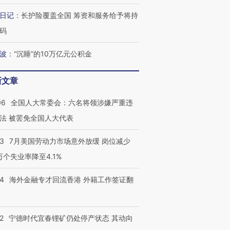
日记
：
长护险覆盖全国 筹资和服务给予将持
码
波
：
“沉睡”的10万亿元公积金
新文章
跨国走私7万
视线｜被称为“蟑螂”的印
视线｜“入侵”还是“人道危
检体内含3种
度Z世代 用街头抗争将教
机”？难民潮撕裂西班牙
秘鲁纳斯
育部长拱下台
飞地休达
13人遇难
06
全国人大常委会：六名将领涉嫌严重违
法 被罢免全国人大代表
43
7月美国劳动力市场意外放缓 岗位减少
3万个失业率降至4.1%
进第四届链博
【商旅对话】华住集团
技“链”接产
【特别呈现】寻找100种
CFO：不靠规模取胜，华
【特别呈
有意思的生活方式·第三对
住三大增长引擎是什么？
有意思的
14
海外金融专才回流香港 外籍工作签证翻
2
宁德时代宜春锂矿仍处停产状态 其动向