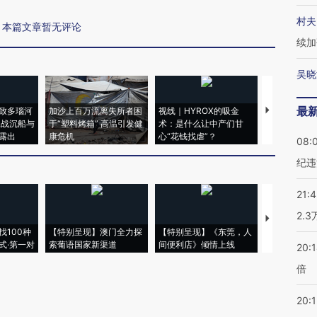
村夫
本篇文章暂无评论
续加
吴晓
最
致多瑙河
加沙上百万流离失所者困
视线｜HYROX的吸金
马航飞行员
二战沉船与
于“塑料烤箱” 高温引发健
术：是什么让中产们甘
粒摇头丸 尿
露出
康危机
心“花钱找虐”？
毒品
08:
纪违
21:
2.
【推广】走
找100种
【特别呈现】澳门全力探
【特别呈现】《东莞，人
会，让数智科
式·第一对
索葡语国家新渠道
间便利店》倾情上线
业
20:
倍
20:1