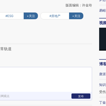
版面编辑：许金玲
易峘
#ESG
+关注
#房地产
+关注
视
正常轨道
博
唐涯
知识
受伤
新网观点
发布
丁金