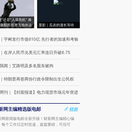
侵”还是“人道危机” 难
撕裂西班牙飞地休达
显影｜瓜农的漫长等待
｜
宇树发行市值610亿 先行者的加速和考验
｜
在岸人民币兑美元汇率连日升破6.75
我闻
｜
艾路明及多名股东被拘
｜
特朗普再签两份行政令限制出生公民权
周刊
｜
【封面报道】电力现货市场元年突进
新网主编精选版电邮
样例
新网新闻版电邮全新升级！财新网主编精心编
，每个工作日定时投递，篇篇重磅，可信可
。