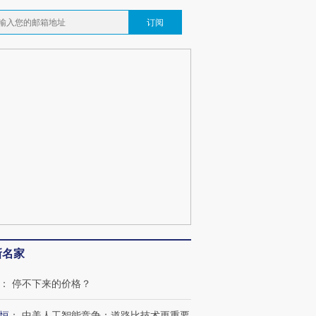
订阅
新名家
：
停不下来的价格？
恒
：
中美人工智能竞争：道路比技术更重要