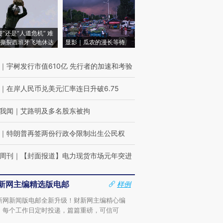
侵”还是“人道危机” 难
撕裂西班牙飞地休达
显影｜瓜农的漫长等待
｜
宇树发行市值610亿 先行者的加速和考验
｜
在岸人民币兑美元汇率连日升破6.75
我闻
｜
艾路明及多名股东被拘
｜
特朗普再签两份行政令限制出生公民权
周刊
｜
【封面报道】电力现货市场元年突进
新网主编精选版电邮
样例
新网新闻版电邮全新升级！财新网主编精心编
，每个工作日定时投递，篇篇重磅，可信可
。