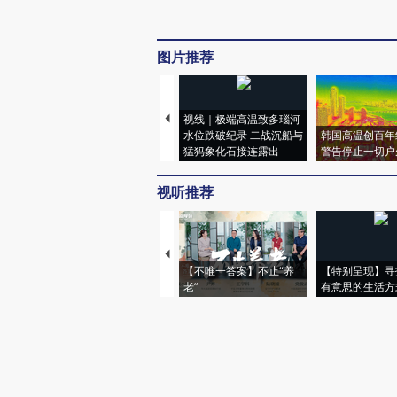
图片推荐
视线｜极端高温致多瑙河
水位跌破纪录 二战沉船与
韩国高温创百年
猛犸象化石接连露出
警告停止一切户
视听推荐
【不唯一答案】不止“养
【特别呈现】寻
老”
有意思的生活方