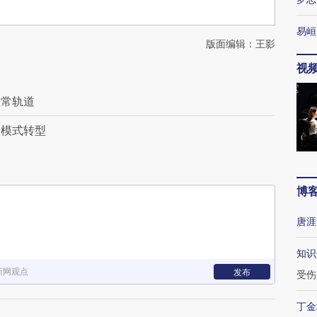
易峘
版面编辑：王影
视
正常轨道
长模式转型
博
唐涯
知识
新网观点
发布
受伤
丁金