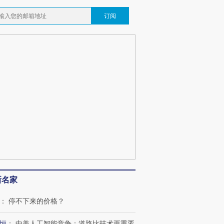
订阅
新名家
：
停不下来的价格？
恒
：
中美人工智能竞争：道路比技术更重要