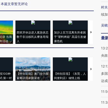
本篇文章暂无评论
村夫
续加
吴晓
西班牙休达进入紧急状态
加沙上百万流离失所者困
视线｜HYR
纪录 当局
数千非法移民从摩洛哥闯
于“塑料烤箱” 高温引发健
术：是什么
最
外活动
入
康危机
心“花钱找虐
13:
央政
12:1
【推广】走
多国
找100种
【特别呈现】澳门全力探
【特别呈现】《东莞，人
会，让数智科
式·第一对
索葡语国家新渠道
间便利店》倾情上线
业
达成
11:5
11:3