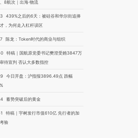
、8航次｜出海·物流
53
439%之后的6天：被硅谷和华尔街追捧
才，为何走入杠杆误区
07
陈龙：Token时代的商业与组织
50
特稿｜国航原党委书记樊澄受贿3847万
审待宣判 否认大多数指控
29
今日开盘：沪指报3896.49点 跌幅
0%
24
蓄势突破后的黄金
51
特稿｜宇树发行市值610亿 先行者的加
考验