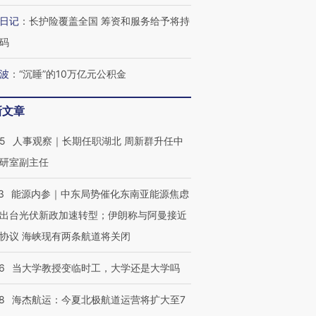
日记
：
长护险覆盖全国 筹资和服务给予将持
码
波
：
“沉睡”的10万亿元公积金
OX的吸金
马航飞行员跨国走私7万
视线｜被称为“蟑螂”的印
让中产们甘
粒摇头丸 尿检体内含3种
度Z世代 用街头抗争将教
秘鲁纳斯
新文章
”？
毒品
育部长拱下台
13人遇难
25
人事观察｜长期任职湖北 周新群升任中
研室副主任
3
能源内参｜中东局势催化东南亚能源焦虑
进第四届链博
【商旅对话】华住集团
出台光伏新政加速转型；伊朗称与阿曼接近
技“链”接产
【特别呈现】寻找100种
CFO：不靠规模取胜，华
【特别呈
有意思的生活方式·第三对
住三大增长引擎是什么？
有意思的
协议 海峡现有两条航道将关闭
6
当大学教授变临时工，大学还是大学吗
8
海杰航运：今夏北极航道运营将扩大至7