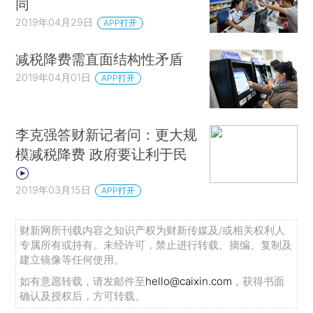
同
2019年04月29日
APP打开
减税降费需直面结构性矛盾
2019年04月01日
APP打开
李克强答财新记者问：更大规
模减税降费 政府要让利于民
2019年03月15日
APP打开
财新网所刊载内容之知识产权为财新传媒及/或相关权利人
专属所有或持有。未经许可，禁止进行转载、摘编、复制及
建立镜像等任何使用。
如有意愿转载，请发邮件至
hello@caixin.com
，获得书面
确认及授权后，方可转载。