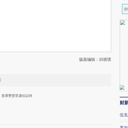
版面编辑：邱祺璞
值
首席赞赏官虚位以待
财
伍戈
罗志