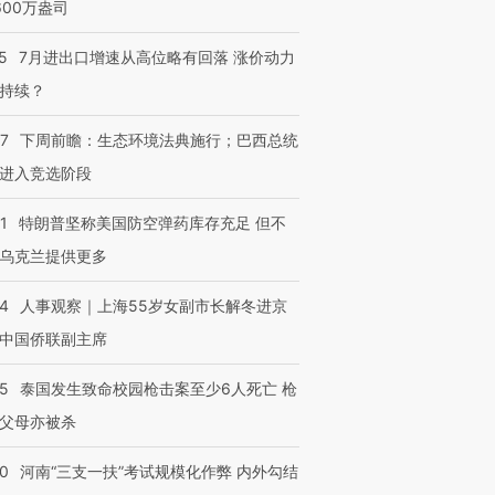
600万盎司
5
7月进出口增速从高位略有回落 涨价动力
持续？
07
下周前瞻：生态环境法典施行；巴西总统
进入竞选阶段
1
特朗普坚称美国防空弹药库存充足 但不
乌克兰提供更多
24
人事观察｜上海55岁女副市长解冬进京
中国侨联副主席
45
泰国发生致命校园枪击案至少6人死亡 枪
父母亦被杀
40
河南“三支一扶”考试规模化作弊 内外勾结