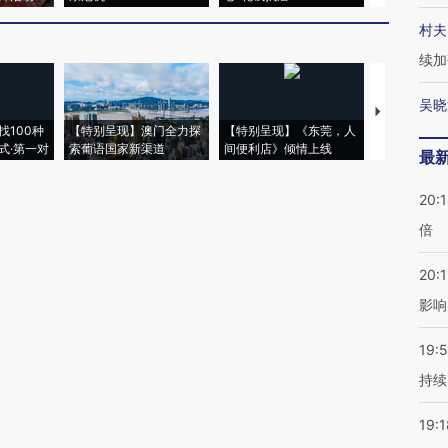
村夫
续加
吴晓
【推广】走
找100种
【特别呈现】澳门全力探
【特别呈现】《东莞，人
会，让数智科
式·第一对
索葡语国家新渠道
间便利店》倾情上线
业
最
20:
倍
20:1
影响
19:5
持续
19:1