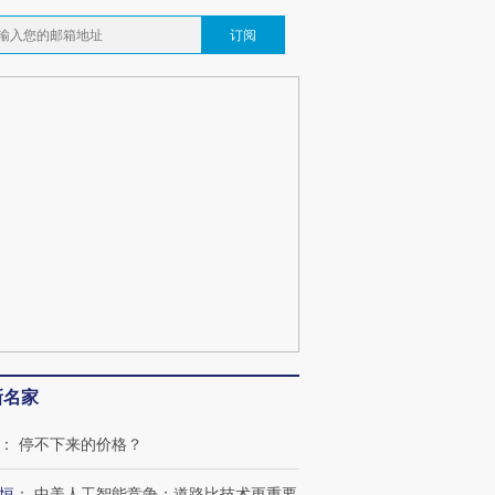
订阅
新名家
：
停不下来的价格？
恒
：
中美人工智能竞争：道路比技术更重要