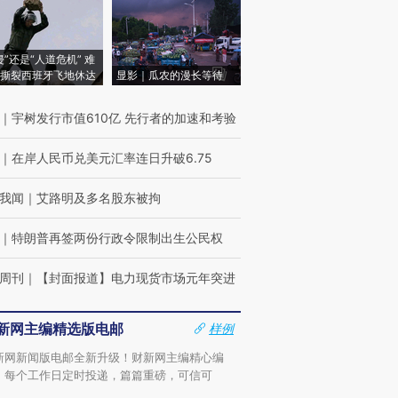
侵”还是“人道危机” 难
撕裂西班牙飞地休达
显影｜瓜农的漫长等待
｜
宇树发行市值610亿 先行者的加速和考验
｜
在岸人民币兑美元汇率连日升破6.75
我闻
｜
艾路明及多名股东被拘
｜
特朗普再签两份行政令限制出生公民权
周刊
｜
【封面报道】电力现货市场元年突进
新网主编精选版电邮
样例
新网新闻版电邮全新升级！财新网主编精心编
，每个工作日定时投递，篇篇重磅，可信可
。