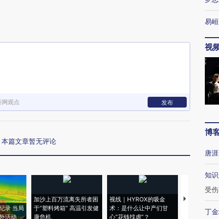
下
易峘
视
新网观点
发布
博
本篇文章暂无评论
唐涯
知识
受伤
加沙上百万流离失所者困
视线｜HYROX的吸金
马航飞行员
纪录 当局
于“塑料烤箱” 高温引发健
术：是什么让中产们甘
粒摇头丸 尿
丁金
外活动
康危机
心“花钱找虐”？
毒品