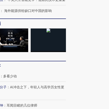
：
海外能源供给缺口对中国的影响
频
客
：
多看少动
分子
：
AI冲击之下，年轻人与高学历女性更
跨国走私7万
视线｜被称为“蟑螂”的印
视线｜“入侵”还是“人道危
检体内含3种
度Z世代 用街头抗争将教
机”？难民潮撕裂西班牙
秘鲁纳斯
坤
：
耳闻目睹的几位律师
育部长拱下台
飞地休达
13人遇难