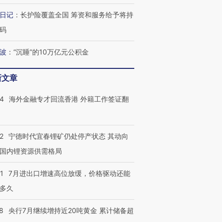
日记
：
长护险覆盖全国 筹资和服务给予将持
码
波
：
“沉睡”的10万亿元公积金
进第四届链博
【商旅对话】华住集团
技“链”接产
【特别呈现】寻找100种
CFO：不靠规模取胜，华
【特别呈
有意思的生活方式·第三对
住三大增长引擎是什么？
有意思的
新文章
14
海外金融专才回流香港 外籍工作签证翻
2
宁德时代宜春锂矿仍处停产状态 其动向
国内锂资源供需格局
1
7月进出口增速高位放缓，价格驱动还能
多久
8
央行7月继续增持近20吨黄金 累计储备超