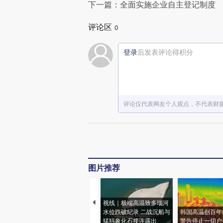
下一篇：全面实施企业自主登记制度
赞赏激励一
评论区
0
登录
后发表评论得积分
评论仅代表网友个人观点，不代表财
图片推荐
视线｜极端高温致多瑙河
水位跌破纪录 二战沉船与
韩国高温创百年
猛犸象化石接连露出
警告停止一切户