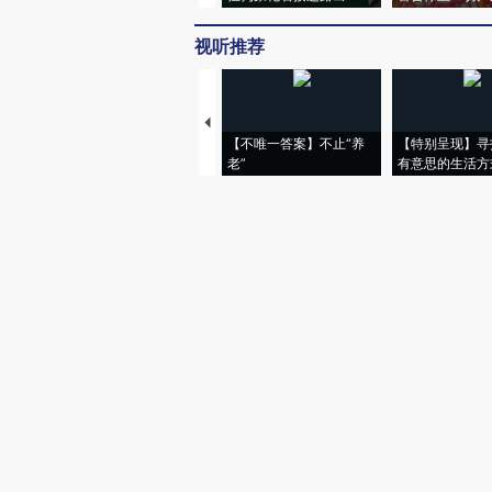
视听推荐
【不唯一答案】不止“养
【特别呈现】寻
老”
有意思的生活方