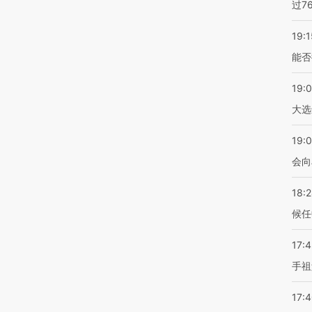
过7
19:1
能否
19:
大选
19:0
会向
18:
候任
17:
手祖
17: