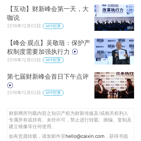
【互动】财新峰会第一天，大
咖说
2016年12月02日
APP打开
【峰会·观点】吴敬琏：保护产
权制度需要加强执行力
2016年12月03日
APP打开
第七届财新峰会首日下午点评
2016年12月02日
APP打开
财新网所刊载内容之知识产权为财新传媒及/或相关权利人
专属所有或持有。未经许可，禁止进行转载、摘编、复制及
建立镜像等任何使用。
如有意愿转载，请发邮件至
hello@caixin.com
，获得书面