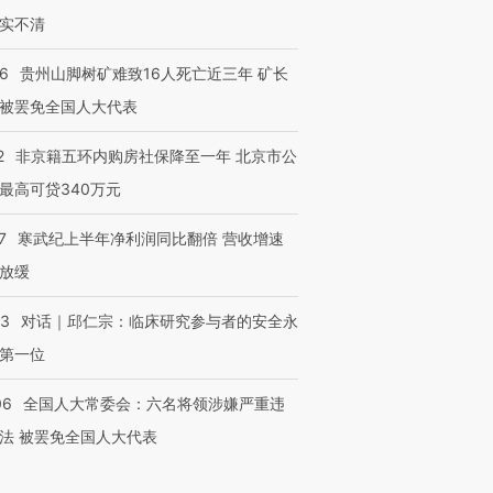
实不清
36
贵州山脚树矿难致16人死亡近三年 矿长
被罢免全国人大代表
2
非京籍五环内购房社保降至一年 北京市公
最高可贷340万元
7
寒武纪上半年净利润同比翻倍 营收增速
放缓
53
对话｜邱仁宗：临床研究参与者的安全永
第一位
06
全国人大常委会：六名将领涉嫌严重违
法 被罢免全国人大代表