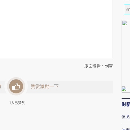
版面编辑：刘潇
值
赞赏激励一下
1
人已赞赏
财
伍戈
罗志