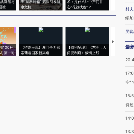
二战沉船与
于“塑料烤箱” 高温引发健
术：是什么让中产们甘
粒摇头丸 尿
露出
康危机
心“花钱找虐”？
毒品
村夫
续加
吴晓
【推广】走
最
找100种
【特别呈现】澳门全力探
【特别呈现】《东莞，人
会，让数智科
式·第一对
索葡语国家新渠道
间便利店》倾情上线
业
20:
17:
空”
15:
资超
14:
13: