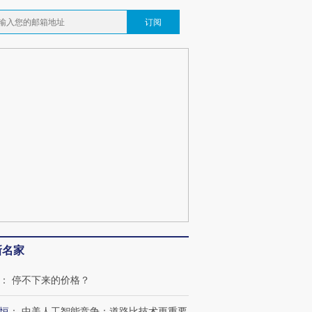
订阅
新名家
：
停不下来的价格？
恒
：
中美人工智能竞争：道路比技术更重要