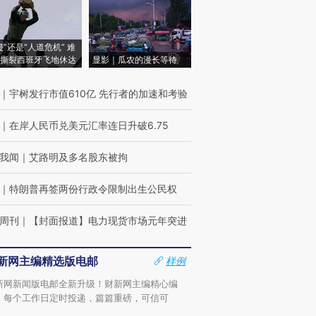
侵”还是“人道危机” 难
撕裂西班牙飞地休达
显影｜瓜农的漫长等待
｜
宇树发行市值610亿 先行者的加速和考验
｜
在岸人民币兑美元汇率连日升破6.75
我闻
｜
艾路明及多名股东被拘
｜
特朗普再签两份行政令限制出生公民权
周刊
｜
【封面报道】电力现货市场元年突进
新网主编精选版电邮
样例
新网新闻版电邮全新升级！财新网主编精心编
，每个工作日定时投递，篇篇重磅，可信可
。