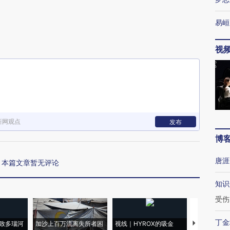
易峘
视
新网观点
发布
博
唐涯
本篇文章暂无评论
知识
受伤
丁金
致多瑙河
加沙上百万流离失所者困
视线｜HYROX的吸金
马航飞行员