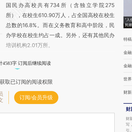
国民办高校共有734所（含独立学院275
所），在校生610.90万人，占全国高校在校生
“入
总数的16.8%。而在义务教育和高中阶段，民
民潮
办学校在校生约占一成。另外，还有其他民办
特稿
培训机构2.01万所。
金融
4583字 订阅后继续阅读
金融
世界
获取已订阅的阅读权限
财新
员
订阅/会员升级
文
财
财
写
引