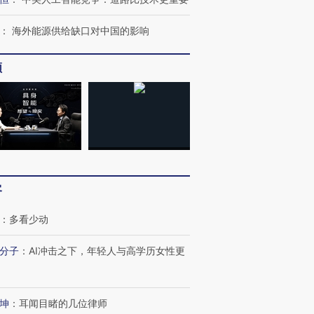
：
海外能源供给缺口对中国的影响
频
客
：
多看少动
分子
：
AI冲击之下，年轻人与高学历女性更
坤
：
耳闻目睹的几位律师
跨国走私7万
视线｜被称为“蟑螂”的印
视线｜“入侵”还是“人道危