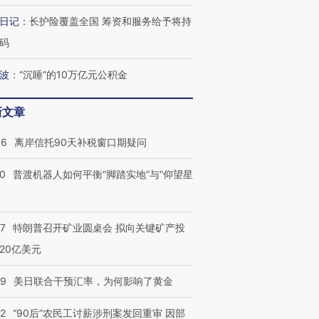
检体内含3种
度Z世代 用街头抗争将教
机”？难民潮撕裂西班牙
秘鲁纳斯
育部长拱下台
飞地休达
13人遇难
日记
：
长护险覆盖全国 筹资和服务给予将持
码
波
：
“沉睡”的10万亿元公积金
进第四届链博
【商旅对话】华住集团
新文章
技“链”接产
【特别呈现】寻找100种
CFO：不靠规模取胜，华
【特别呈
有意思的生活方式·第三对
住三大增长引擎是什么？
有意思的
46
离岸信托90天补税窗口期疑问
00
普渡机器人如何平衡“脚踏实地”与“仰望星
？
57
特朗普召开矿业圆桌会 拟向关键矿产投
20亿美元
09
美日联合干预汇率，为何影响了黄金
32
“90后”农民工讨薪涉刑案发回重审 因部