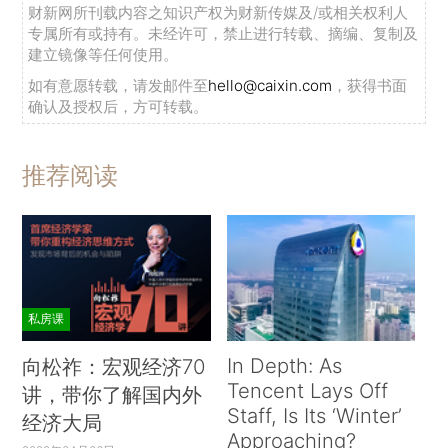
财新网所刊载内容之知识产权为财新传媒及/或相关权利人
专属所有或持有。未经许可，禁止进行转载、摘编、复制及
建立镜像等任何使用。
如有意愿转载，请发邮件至
hello@caixin.com
，获得书面
确认及授权后，方可转载。
推荐阅读
私房课
In Depth: As
向松祚：宏观经济70
Tencent Lays Off
讲，带你了解国内外
Staff, Is Its ‘Winter’
经济大局
Approaching?