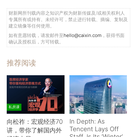
财新网所刊载内容之知识产权为财新传媒及/或相关权利人
专属所有或持有。未经许可，禁止进行转载、摘编、复制及
建立镜像等任何使用。
如有意愿转载，请发邮件至
hello@caixin.com
，获得书面
确认及授权后，方可转载。
推荐阅读
私房课
In Depth: As
向松祚：宏观经济70
Tencent Lays Off
讲，带你了解国内外
Staff, Is Its ‘Winter’