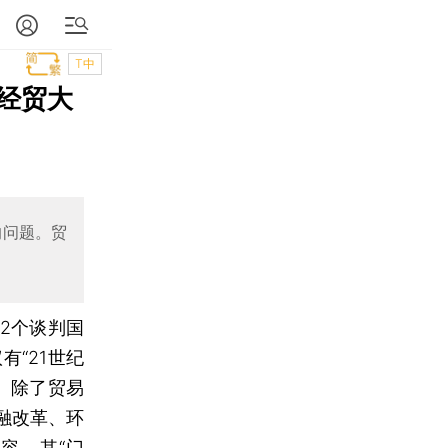
T中
经贸大
的问题。贸
2个谈判国
“21世纪
。除了贸易
融改革、环
容。其“门