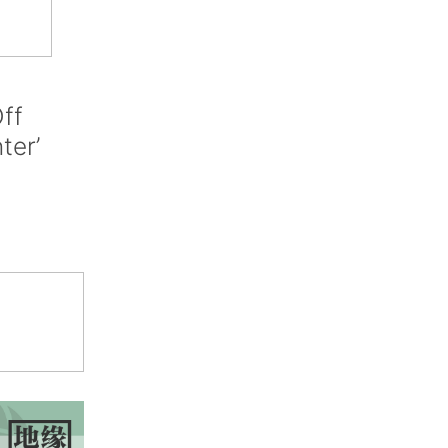
ff
nter’