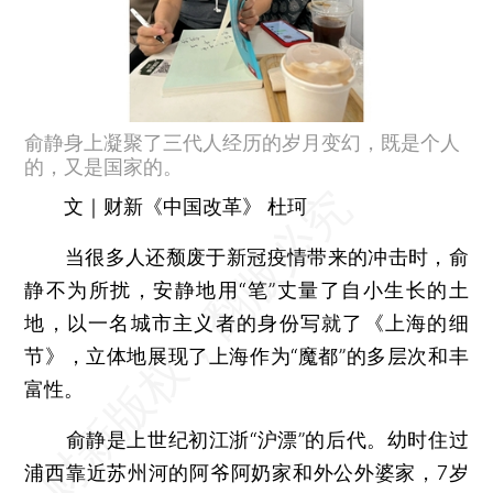
俞静身上凝聚了三代人经历的岁月变幻，既是个人
的，又是国家的。
文｜财新《中国改革》 杜珂
当很多人还颓废于新冠疫情带来的冲击时，俞
静不为所扰，安静地用“笔”丈量了自小生长的土
地，以一名城市主义者的身份写就了《上海的细
节》，立体地展现了上海作为“魔都”的多层次和丰
富性。
俞静是上世纪初江浙“沪漂”的后代。幼时住过
浦西靠近苏州河的阿爷阿奶家和外公外婆家，7岁