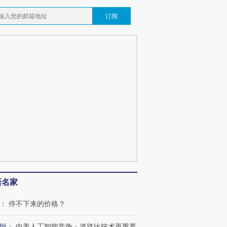
订阅
新名家
：
停不下来的价格？
恒
：
中美人工智能竞争：道路比技术更重要