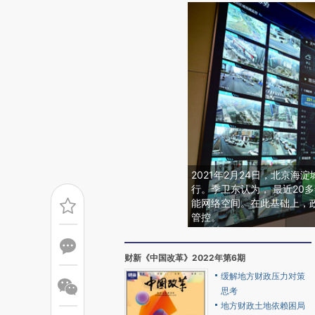
2021年2月24日，北京海
行。季卫东认为， 最近20
能网络空间。在此基础上，
管控。
财新《中国改革》2022年第6期
缓解地方财政压力对策
思考
地方财政土地依赖困局