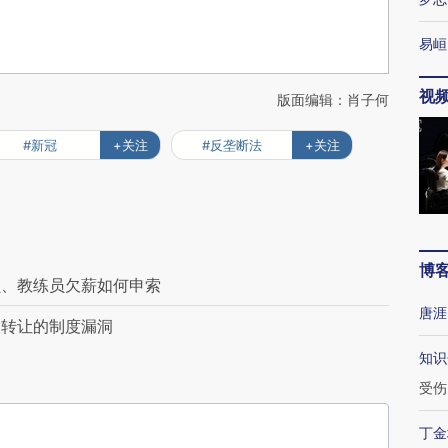
易峘
视
版面编辑：肖子何
#新冠
+关注
#反垄断法
+关注
博
员、教练员欠薪如何申索
唐涯
股转让的制度漏洞
知识
受伤
丁金