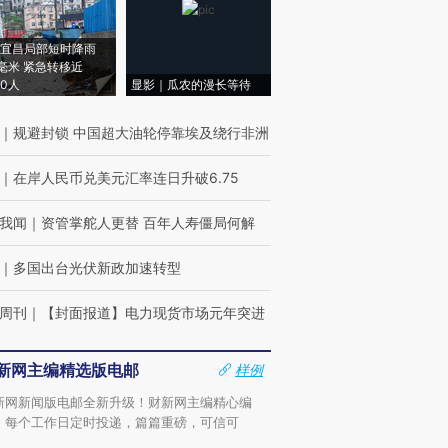
宜昌局部短时降雨
8毫米 紧急转移近
00人
显影｜瓜农的漫长等待
｜
规避封锁 中国超大油轮停靠埃及绕行非洲
｜
在岸人民币兑美元汇率连日升破6.75
我闻
｜
资管掌舵人更替 百年人寿僵局何解
｜
多国出台光伏新政加速转型
周刊
｜
【封面报道】电力现货市场元年突进
新网主编精选版电邮
样例
新网新闻版电邮全新升级！财新网主编精心编
，每个工作日定时投递，篇篇重磅，可信可
。