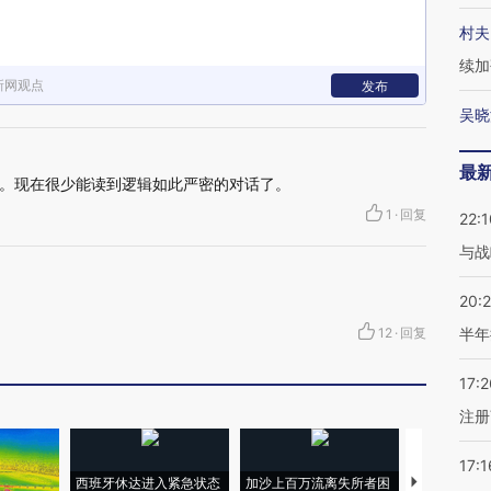
村夫
续加
新网观点
发布
吴晓
最
。现在很少能读到逻辑如此严密的对话了。
1
·
回复
22:1
与战
20:
12
·
回复
半年
17:2
注册
17:1
西班牙休达进入紧急状态
加沙上百万流离失所者困
视线｜HYR