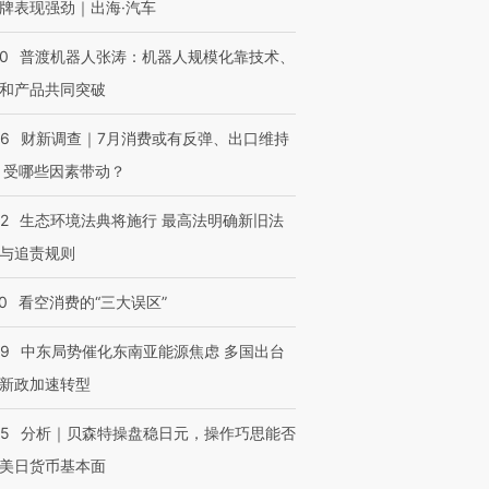
牌表现强劲｜出海·汽车
让中产们甘
粒摇头丸 尿检体内含3种
度Z世代 用街头抗争将教
秘鲁纳斯
”？
毒品
育部长拱下台
13人遇难
00
普渡机器人张涛：机器人规模化靠技术、
和产品共同突破
56
财新调查｜7月消费或有反弹、出口维持
进第四届链博
【商旅对话】华住集团
 受哪些因素带动？
技“链”接产
【特别呈现】寻找100种
CFO：不靠规模取胜，华
【特别呈
有意思的生活方式·第三对
住三大增长引擎是什么？
有意思的
42
生态环境法典将施行 最高法明确新旧法
与追责规则
0
看空消费的“三大误区”
59
中东局势催化东南亚能源焦虑 多国出台
新政加速转型
05
分析｜贝森特操盘稳日元，操作巧思能否
美日货币基本面