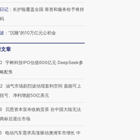
日记
：
长护险覆盖全国 筹资和服务给予将持
码
波
：
“沉睡”的10万亿元公积金
新文章
0
宇树科技IPO估值600亿元 DeepSeek参
略配售
22
油气市场剧烈波动现套利空间 嘉能可上
扭亏、净利增超50亿美元
6
贝恩资本宣布收购贡茶 在中国大陆无法
商标后退出市场
6
电动汽车需求高涨驱动澳洲车市增长 中
OX的吸金
马航飞行员跨国走私7万
视线｜被称为“蟑螂”的印