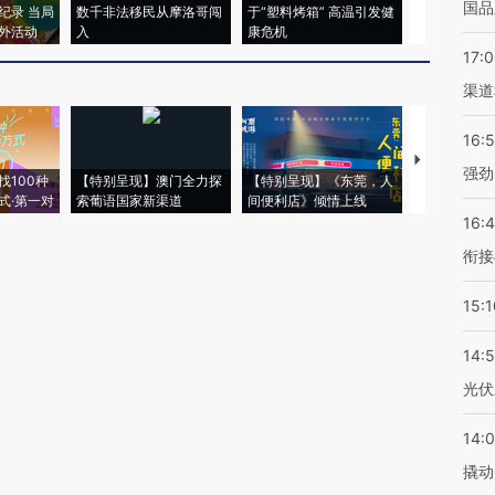
国品
纪录 当局
数千非法移民从摩洛哥闯
于“塑料烤箱” 高温引发健
术：是什么
外活动
入
康危机
心“花钱找虐
17:
渠道
16:
【推广】走
强劲
找100种
【特别呈现】澳门全力探
【特别呈现】《东莞，人
会，让数智科
式·第一对
索葡语国家新渠道
间便利店》倾情上线
业
16:
衔接
15:1
14:
光伏
14:
撬动