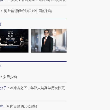
：
海外能源供给缺口对中国的影响
频
客
：
多看少动
分子
：
AI冲击之下，年轻人与高学历女性更
坤
：
耳闻目睹的几位律师