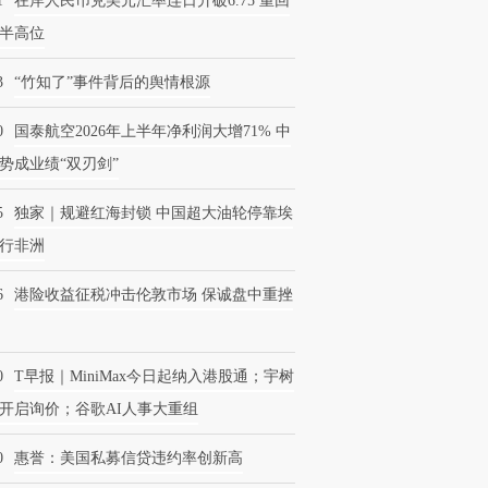
1
在岸人民币兑美元汇率连日升破6.75 重回
半高位
3
“竹知了”事件背后的舆情根源
0
国泰航空2026年上半年净利润大增71% 中
势成业绩“双刃剑”
5
独家｜规避红海封锁 中国超大油轮停靠埃
行非洲
6
港险收益征税冲击伦敦市场 保诚盘中重挫
0
T早报｜MiniMax今日起纳入港股通；宇树
开启询价；谷歌AI人事大重组
0
惠誉：美国私募信贷违约率创新高