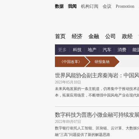
数据
我闻
机构订阅
会议
Promotion
首页
经济
金融
公司
政经
更多
科技
地产
汽车
消费
能
《中国改革》
研报集纳
世界风能协会副主席秦海岩：中国
2023年05月10日
未来风电发展的一条主航道，仍将集中于推动技术
本，拓展应用场景，不断增强中国风电产业在现代
数字科技为普惠小微金融可持续发
2022年09月07日
数字银行依托人工智能、区块链、云计算、大数据
融“三高”问题提供了新的解题思路