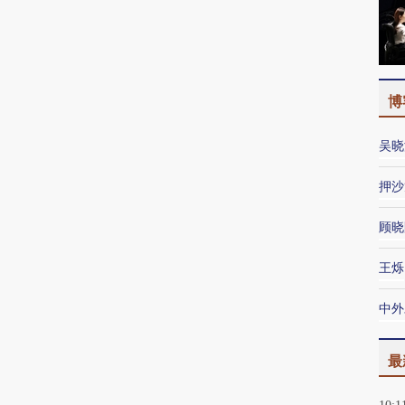
博
吴晓
押沙
顾晓
王烁
中外
最