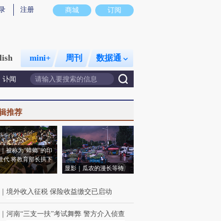
录
注册
商城
订阅
lish
mini+
周刊
数据通
讣闻
辑推荐
｜被称为“蟑螂”的印
世代 将教育部长拱下
显影｜瓜农的漫长等待
｜
境外收入征税 保险收益缴交已启动
｜
河南“三支一扶”考试舞弊 警方介入侦查