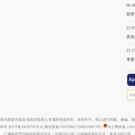
06:4
部带
22:0
美签
21:1
考量
权为财新传媒及/或相关权利人专属所有或持有。未经许可，禁止进行转载、摘编、
880号
京ICP备10026701号-8
|
网信算备110105862729401250013号
|
京公网安备 110105
广播电视节目制作经营许可证：京第01015号
|
出版物经营许可证：第直100013号