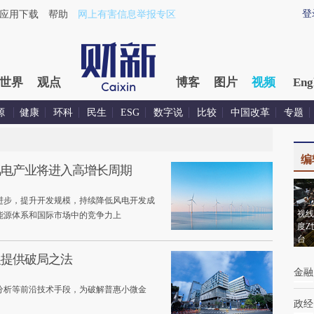
登
应用下载
帮助
网上有害信息举报专区
世界
观点
博客
图片
视频
Eng
源
健康
环科
民生
ESG
数字说
比较
中国改革
专题
编
风电产业将进入高增长周期
进步，提升开发规模，持续降低风电开发成
视线
能源体系和国际市场中的竞争力上
度Z
台
展提供破局之法
金融
分析等前沿技术手段，为破解普惠小微金
政经