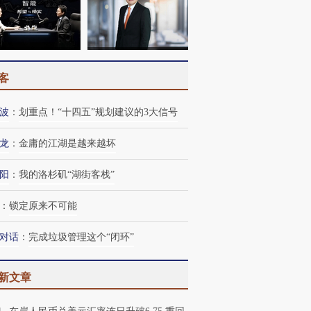
客
波
：
划重点！“十四五”规划建议的3大信号
龙
：
金庸的江湖是越来越坏
阳
：
我的洛杉矶“湖街客栈”
：
锁定原来不可能
对话
：
完成垃圾管理这个“闭环”
新文章