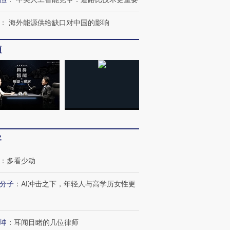
：
海外能源供给缺口对中国的影响
频
客
：
多看少动
分子
：
AI冲击之下，年轻人与高学历女性更
跨国走私7万
视线｜被称为“蟑螂”的印
视线｜“入侵”还是“人道危
坤
：
耳闻目睹的几位律师
检体内含3种
度Z世代 用街头抗争将教
机”？难民潮撕裂西班牙
秘鲁纳斯