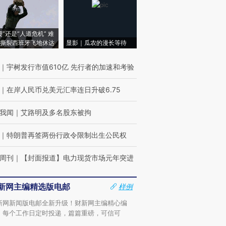
侵”还是“人道危机” 难
撕裂西班牙飞地休达
显影｜瓜农的漫长等待
｜
宇树发行市值610亿 先行者的加速和考验
｜
在岸人民币兑美元汇率连日升破6.75
我闻
｜
艾路明及多名股东被拘
｜
特朗普再签两份行政令限制出生公民权
周刊
｜
【封面报道】电力现货市场元年突进
新网主编精选版电邮
样例
新网新闻版电邮全新升级！财新网主编精心编
，每个工作日定时投递，篇篇重磅，可信可
。