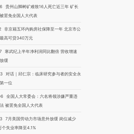
36
贵州山脚树矿难致16人死亡近三年 矿长
被罢免全国人大代表
2
非京籍五环内购房社保降至一年 北京市公
最高可贷340万元
7
寒武纪上半年净利润同比翻倍 营收增速
放缓
53
对话｜邱仁宗：临床研究参与者的安全永
第一位
06
全国人大常委会：六名将领涉嫌严重违
法 被罢免全国人大代表
43
7月美国劳动力市场意外放缓 岗位减少
3万个失业率降至4.1%