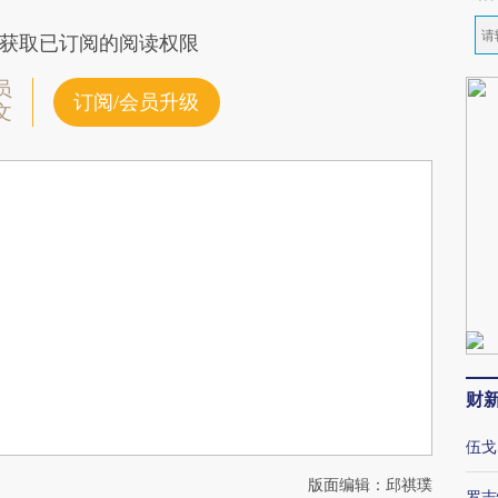
获取已订阅的阅读权限
员
订阅/会员升级
文
财
伍戈
版面编辑：邱祺璞
罗志