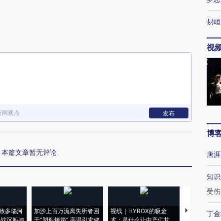
易峘
视
新网观点
发布
博
本篇文章暂无评论
唐涯
知识
受伤
致多瑙河
加沙上百万流离失所者困
视线｜HYROX的吸金
马航飞行员
丁金
二战沉船与
于“塑料烤箱” 高温引发健
术：是什么让中产们甘
粒摇头丸 尿