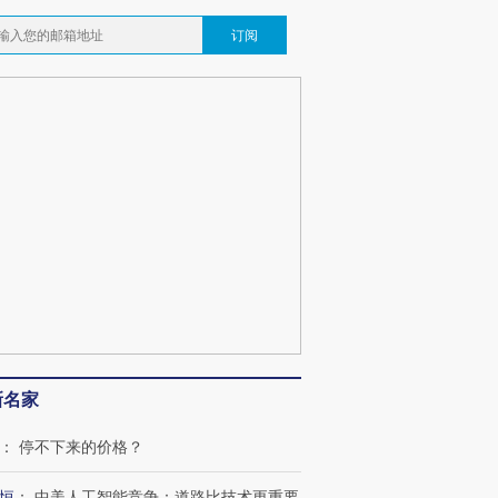
订阅
新名家
：
停不下来的价格？
恒
：
中美人工智能竞争：道路比技术更重要