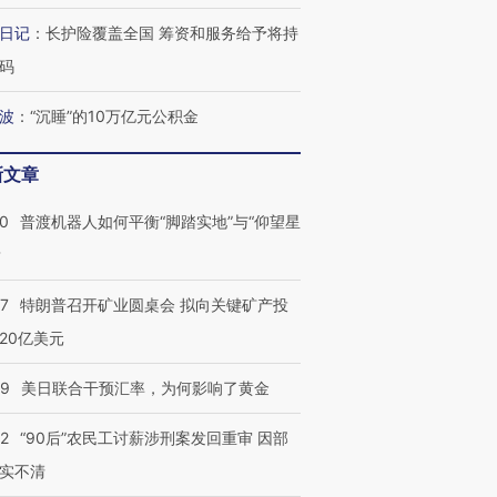
育部长拱下台
飞地休达
13人遇难
日记
：
长护险覆盖全国 筹资和服务给予将持
码
波
：
“沉睡”的10万亿元公积金
进第四届链博
【商旅对话】华住集团
技“链”接产
【特别呈现】寻找100种
CFO：不靠规模取胜，华
【特别呈
新文章
有意思的生活方式·第三对
住三大增长引擎是什么？
有意思的
00
普渡机器人如何平衡“脚踏实地”与“仰望星
？
57
特朗普召开矿业圆桌会 拟向关键矿产投
20亿美元
09
美日联合干预汇率，为何影响了黄金
32
“90后”农民工讨薪涉刑案发回重审 因部
实不清