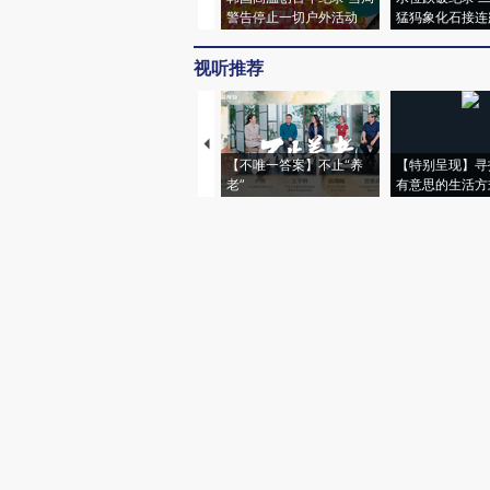
警告停止一切户外活动
猛犸象化石接连
视听推荐
【不唯一答案】不止“养
【特别呈现】寻
老”
有意思的生活方