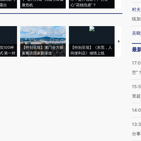
露出
康危机
心“花钱找虐”？
毒品
村夫
续加
吴晓
【推广】走
找100种
【特别呈现】澳门全力探
【特别呈现】《东莞，人
会，让数智科
最
式·第一对
索葡语国家新渠道
间便利店》倾情上线
业
17:
空”
15:
资超
14:
13:
分事