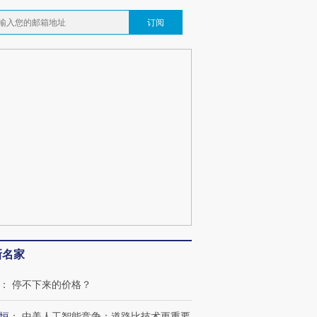
订阅
新名家
：
停不下来的价格？
恒
：
中美人工智能竞争：道路比技术更重要