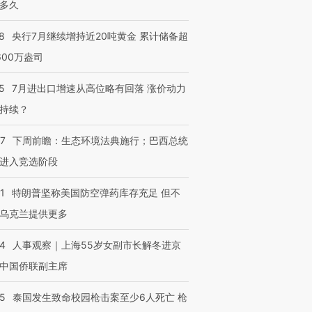
多久
8
央行7月继续增持近20吨黄金 累计储备超
600万盎司
5
7月进出口增速从高位略有回落 涨价动力
持续？
07
下周前瞻：生态环境法典施行；巴西总统
进入竞选阶段
1
特朗普坚称美国防空弹药库存充足 但不
乌克兰提供更多
24
人事观察｜上海55岁女副市长解冬进京
中国侨联副主席
45
泰国发生致命校园枪击案至少6人死亡 枪