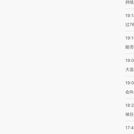
持续
19:1
过7
19:1
能否
19:
大选
19:0
会向
18:
候任
17: