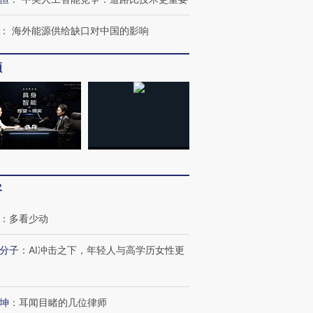
：
海外能源供给缺口对中国的影响
频
客
跨国走私7万
视线｜被称为“蟑螂”的印
视线｜“入侵”还是“人道危
：
多看少动
检体内含3种
度Z世代 用街头抗争将教
机”？难民潮撕裂西班牙
秘鲁纳斯
育部长拱下台
飞地休达
13人遇难
分子
：
AI冲击之下，年轻人与高学历女性更
坤
：
耳闻目睹的几位律师