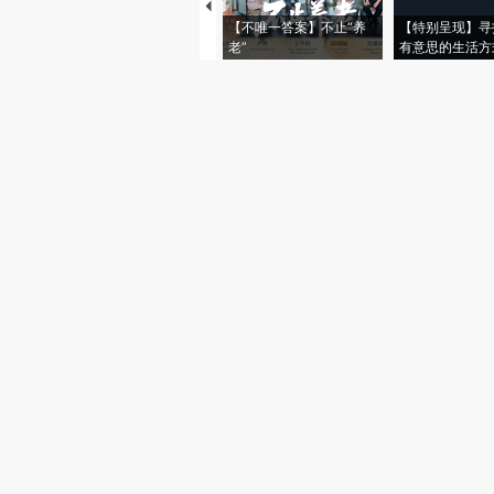
【不唯一答案】不止“养
【特别呈现】寻
老”
有意思的生活方