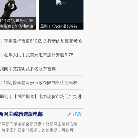
侵”还是“人道危机” 难
撕裂西班牙飞地休达
显影｜瓜农的漫长等待
｜
宇树发行市值610亿 先行者的加速和考验
｜
在岸人民币兑美元汇率连日升破6.75
我闻
｜
艾路明及多名股东被拘
｜
特朗普再签两份行政令限制出生公民权
周刊
｜
【封面报道】电力现货市场元年突进
新网主编精选版电邮
样例
新网新闻版电邮全新升级！财新网主编精心编
，每个工作日定时投递，篇篇重磅，可信可
。