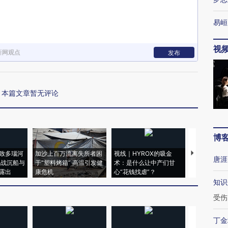
易峘
视
新网观点
发布
本篇文章暂无评论
博
致多瑙河
加沙上百万流离失所者困
视线｜HYROX的吸金
马航飞行员
唐涯
二战沉船与
于“塑料烤箱” 高温引发健
术：是什么让中产们甘
粒摇头丸 尿
露出
康危机
心“花钱找虐”？
毒品
知识
受伤
丁金