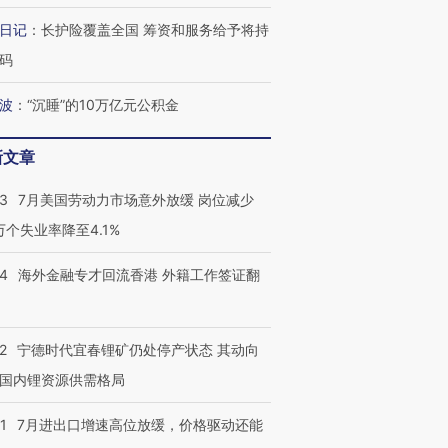
进第四届链博
【商旅对话】华住集团
技“链”接产
【特别呈现】寻找100种
CFO：不靠规模取胜，华
【特别呈
日记
：
长护险覆盖全国 筹资和服务给予将持
有意思的生活方式·第三对
住三大增长引擎是什么？
有意思的
码
波
：
“沉睡”的10万亿元公积金
新文章
43
7月美国劳动力市场意外放缓 岗位减少
3万个失业率降至4.1%
14
海外金融专才回流香港 外籍工作签证翻
2
宁德时代宜春锂矿仍处停产状态 其动向
国内锂资源供需格局
1
7月进出口增速高位放缓，价格驱动还能