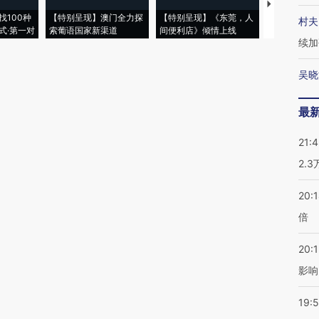
【推广】走
找100种
【特别呈现】澳门全力探
【特别呈现】《东莞，人
会，让数智科
村夫
式·第一对
索葡语国家新渠道
间便利店》倾情上线
业
续加
吴晓
最
21:
2.
20:
倍
20:1
影响
19:5