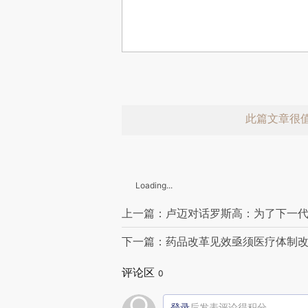
此篇文章很
Loading...
上一篇：卢迈对话罗斯高：为了下一
下一篇：药品改革见效亟须医疗体制
赞赏激励一
评论区
0
登录
后发表评论得积分