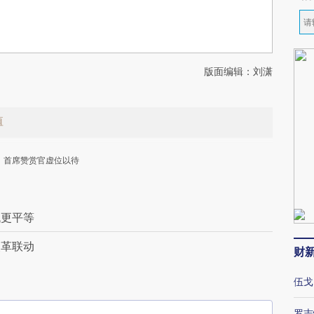
版面编辑：刘潇
值
首席赞赏官虚位以待
代更平等
改革联动
财
下
伍戈
罗志