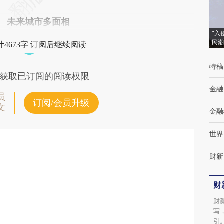
未来城市多面相
“入
民潮
4673字 订阅后继续阅读
特稿
获取已订阅的阅读权限
金融
员
订阅/会员升级
文
金融
世界
财新
财
财
写
引