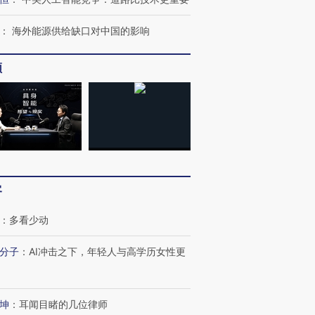
：
海外能源供给缺口对中国的影响
频
客
跨国走私7万
视线｜被称为“蟑螂”的印
视线｜“入侵”还是“人道危
：
多看少动
检体内含3种
度Z世代 用街头抗争将教
机”？难民潮撕裂西班牙
秘鲁纳斯
育部长拱下台
飞地休达
13人遇难
分子
：
AI冲击之下，年轻人与高学历女性更
坤
：
耳闻目睹的几位律师