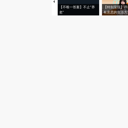
【不唯一答案】不止“养
【特别呈现】寻
老”
有意思的生活方