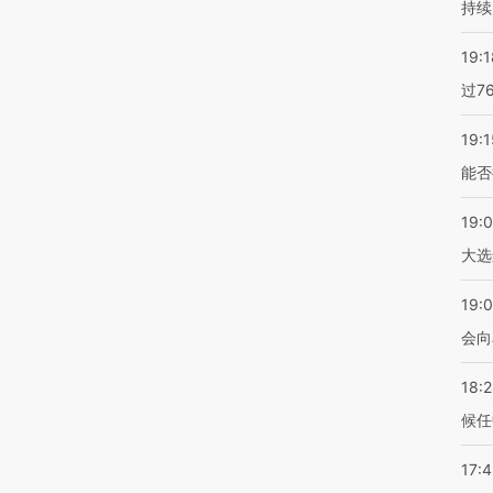
持续
19:1
过7
19:1
能否
19:
大选
19:0
会向
18:
候任
17: