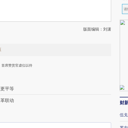
版面编辑：刘潇
值
首席赞赏官虚位以待
代更平等
改革联动
财
下
伍戈
罗志