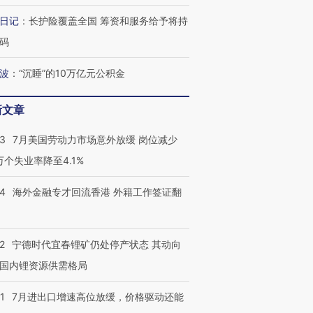
进第四届链博
【商旅对话】华住集团
技“链”接产
【特别呈现】寻找100种
CFO：不靠规模取胜，华
【特别呈
日记
：
长护险覆盖全国 筹资和服务给予将持
有意思的生活方式·第三对
住三大增长引擎是什么？
有意思的
码
波
：
“沉睡”的10万亿元公积金
新文章
43
7月美国劳动力市场意外放缓 岗位减少
3万个失业率降至4.1%
14
海外金融专才回流香港 外籍工作签证翻
2
宁德时代宜春锂矿仍处停产状态 其动向
国内锂资源供需格局
1
7月进出口增速高位放缓，价格驱动还能