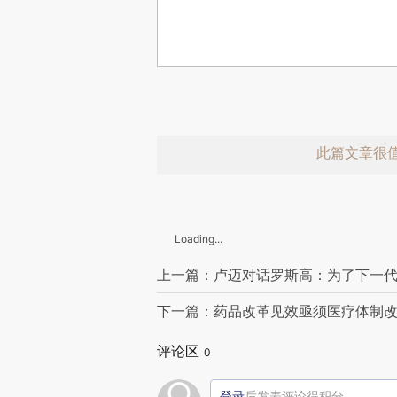
此篇文章很
Loading...
上一篇：卢迈对话罗斯高：为了下一
下一篇：药品改革见效亟须医疗体制
赞赏激励一
评论区
0
登录
后发表评论得积分