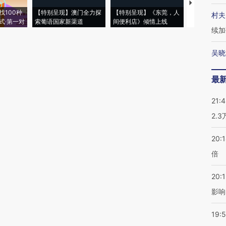
【推广】走
找100种
【特别呈现】澳门全力探
【特别呈现】《东莞，人
会，让数智科
村夫
式·第一对
索葡语国家新渠道
间便利店》倾情上线
业
续加
吴晓
最
21:
2.
20:
倍
20:1
影响
19:5