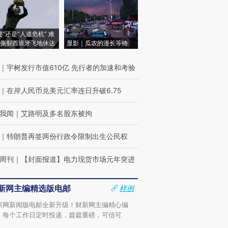
侵”还是“人道危机” 难
撕裂西班牙飞地休达
显影｜瓜农的漫长等待
｜
宇树发行市值610亿 先行者的加速和考验
｜
在岸人民币兑美元汇率连日升破6.75
我闻
｜
艾路明及多名股东被拘
｜
特朗普再签两份行政令限制出生公民权
周刊
｜
【封面报道】电力现货市场元年突进
新网主编精选版电邮
样例
新网新闻版电邮全新升级！财新网主编精心编
，每个工作日定时投递，篇篇重磅，可信可
。