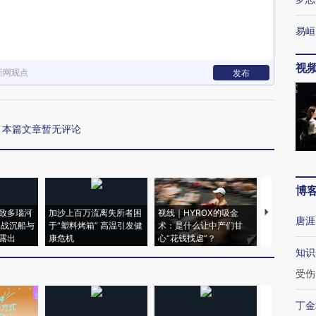
易峘
视
新网观点
发布
本篇文章暂无评论
博
致多瑙河
加沙上百万流离失所者困
视线｜HYROX的吸金
马航飞行员
唐涯
二战沉船与
于“塑料烤箱” 高温引发健
术：是什么让中产们甘
粒摇头丸 尿
露出
康危机
心“花钱找虐”？
毒品
知识
受伤
丁金