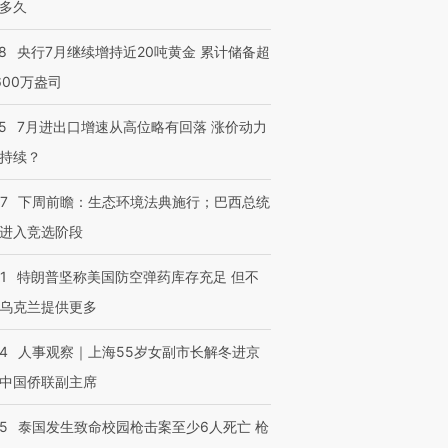
多久
8
央行7月继续增持近20吨黄金 累计储备超
600万盎司
5
7月进出口增速从高位略有回落 涨价动力
持续？
07
下周前瞻：生态环境法典施行；巴西总统
进入竞选阶段
1
特朗普坚称美国防空弹药库存充足 但不
乌克兰提供更多
24
人事观察｜上海55岁女副市长解冬进京
中国侨联副主席
45
泰国发生致命校园枪击案至少6人死亡 枪