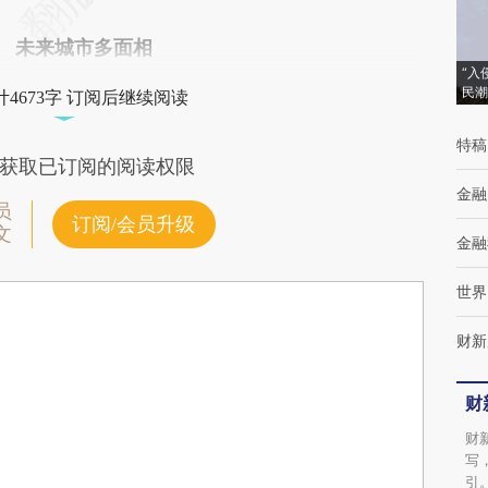
未来城市多面相
“入
民潮
4673字 订阅后继续阅读
特稿
获取已订阅的阅读权限
金融
员
订阅/会员升级
文
金融
世界
财新
财
财
写
引