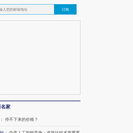
订阅
新名家
：
停不下来的价格？
恒
：
中美人工智能竞争：道路比技术更重要