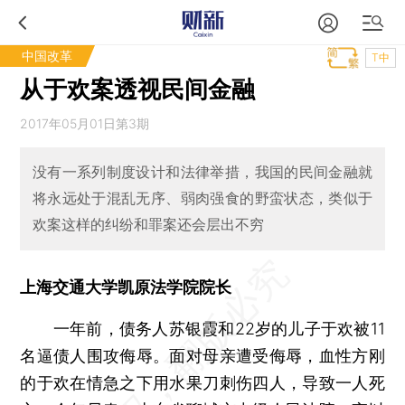
中国改革
T中
从于欢案透视民间金融
2017年05月01日第3期
没有一系列制度设计和法律举措，我国的民间金融就
将永远处于混乱无序、弱肉强食的野蛮状态，类似于
欢案这样的纠纷和罪案还会层出不穷
上海交通大学凯原法学院院长
一年前，债务人苏银霞和22岁的儿子于欢被11
名逼债人围攻侮辱。面对母亲遭受侮辱，血性方刚
的于欢在情急之下用水果刀刺伤四人，导致一人死