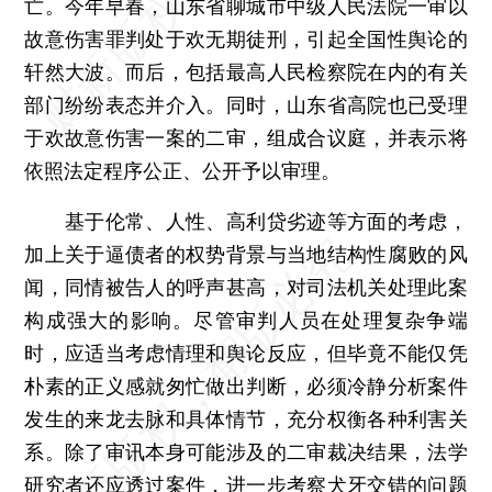
亡。今年早春，山东省聊城市中级人民法院一审以
故意伤害罪判处于欢无期徒刑，引起全国性舆论的
轩然大波。而后，包括最高人民检察院在内的有关
部门纷纷表态并介入。同时，山东省高院也已受理
于欢故意伤害一案的二审，组成合议庭，并表示将
依照法定程序公正、公开予以审理。
基于伦常、人性、高利贷劣迹等方面的考虑，
加上关于逼债者的权势背景与当地结构性腐败的风
闻，同情被告人的呼声甚高，对司法机关处理此案
构成强大的影响。尽管审判人员在处理复杂争端
时，应适当考虑情理和舆论反应，但毕竟不能仅凭
朴素的正义感就匆忙做出判断，必须冷静分析案件
发生的来龙去脉和具体情节，充分权衡各种利害关
系。除了审讯本身可能涉及的二审裁决结果，法学
研究者还应透过案件，进一步考察犬牙交错的问题