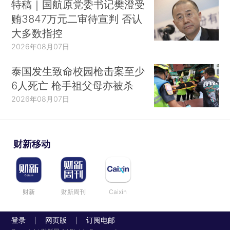
特稿｜国航原党委书记樊澄受
贿3847万元二审待宣判 否认
大多数指控
2026年08月07日
泰国发生致命校园枪击案至少
6人死亡 枪手祖父母亦被杀
2026年08月07日
财新移动
财新
财新周刊
Caixin
登录
网页版
订阅电邮
|
|