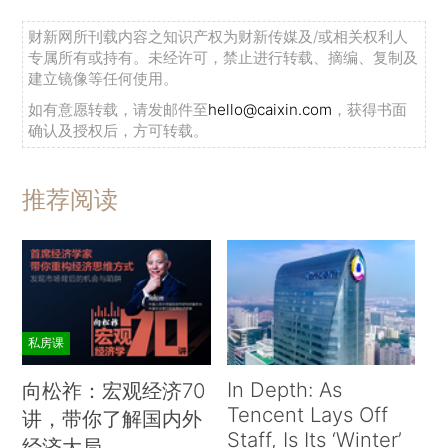
财新网所刊载内容之知识产权为财新传媒及/或相关权利人
专属所有或持有。未经许可，禁止进行转载、摘编、复制及
建立镜像等任何使用。
如有意愿转载，请发邮件至
hello@caixin.com
，获得书面
确认及授权后，方可转载。
推荐阅读
私房课
In Depth: As
向松祚：宏观经济70
Tencent Lays Off
讲，带你了解国内外
Staff, Is Its ‘Winter’
经济大局