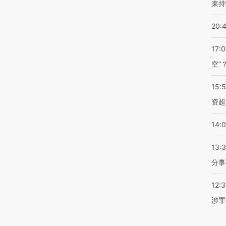
束持
20:
17:
空”
15:
资超
14:
13:
分事
12:
涉罪