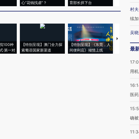
心“花钱找虐”？
育部长拱下台
飞地休达
村夫
续加
吴晓
【推广】走
找100种
【特别呈现】澳门全力探
【特别呈现】《东莞，人
会，让数智科
最
式·第一对
索葡语国家新渠道
间便利店》倾情上线
业
17:
用机
16:1
医药
15:5
确被
11:3