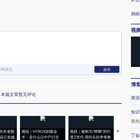
易峘
视
下
新网观点
发布
博
本篇文章暂无评论
唐涯
知识
受伤
失所者困
视线｜HYROX的吸金
视线｜被称为“蟑螂”的印
视线｜“入侵
丁金
高温引发健
术：是什么让中产们甘
度Z世代 用街头抗争将教
机”？难民潮