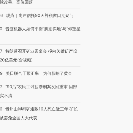
续改善、高位回落
46
观势｜离岸信托90天补税窗口期疑问
00
普渡机器人如何平衡“脚踏实地”与“仰望星
？
57
特朗普召开矿业圆桌会 拟向关键矿产投
20亿美元(含视频)
09
美日联合干预汇率，为何影响了黄金
32
“90后”农民工讨薪涉刑案发回重审 因部
实不清
36
贵州山脚树矿难致16人死亡近三年 矿长
被罢免全国人大代表