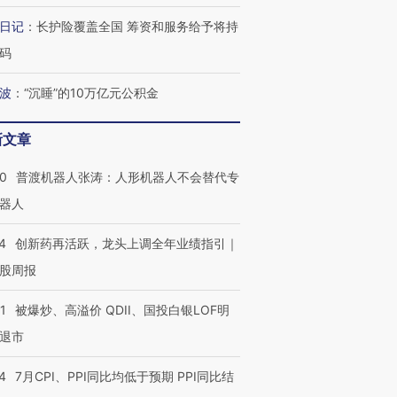
4000人
米
13人遇难
日记
：
长护险覆盖全国 筹资和服务给予将持
码
波
：
“沉睡”的10万亿元公积金
进第四届链博
【商旅对话】华住集团
技“链”接产
【特别呈现】寻找100种
CFO：不靠规模取胜，华
【特别呈
新文章
有意思的生活方式·第三对
住三大增长引擎是什么？
有意思的
00
普渡机器人张涛：人形机器人不会替代专
器人
4
创新药再活跃，龙头上调全年业绩指引｜
股周报
1
被爆炒、高溢价 QDII、国投白银LOF明
退市
4
7月CPI、PPI同比均低于预期 PPI同比结