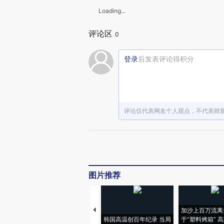
Loading...
评论区
0
登录
后发表评论得积分
赞赏激励一
评论仅代表网友个人观点，不代表财
图片推荐
加沙上百万流离
韩国高温创百年纪录 当局
于“塑料烤箱” 