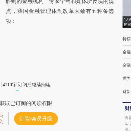
解到的金融机构、专家学者和媒体所反映的观
点，我国金融管理体制改革大致有五种备选
“入
项：
民潮
特稿
金融
金融
世界
4110字 订阅后继续阅读
财新
获取已订阅的阅读权限
财
员
财
订阅/会员升级
文
写
引