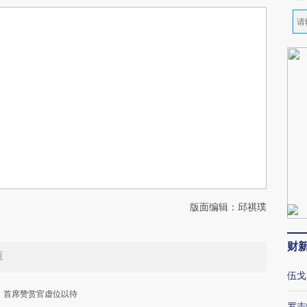
版面编辑：邱祺璞
财
值
伍戈
首席赞赏官虚位以待
罗志