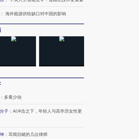
：
海外能源供给缺口对中国的影响
频
客
：
多看少动
分子
：
AI冲击之下，年轻人与高学历女性更
”还是“人道危
湖北宜昌局部短时降雨
哈尔滨遭遇短时极端强降
坤
：
耳闻目睹的几位律师
撕裂西班牙
128毫米 紧急转移近
雨 3小时累计雨量超80毫
秘鲁纳斯