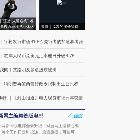
侵”还是“人道危机” 难
撕裂西班牙飞地休达
显影｜瓜农的漫长等待
｜
宇树发行市值610亿 先行者的加速和考验
｜
在岸人民币兑美元汇率连日升破6.75
我闻
｜
艾路明及多名股东被拘
｜
特朗普再签两份行政令限制出生公民权
周刊
｜
【封面报道】电力现货市场元年突进
新网主编精选版电邮
样例
新网新闻版电邮全新升级！财新网主编精心编
，每个工作日定时投递，篇篇重磅，可信可
。