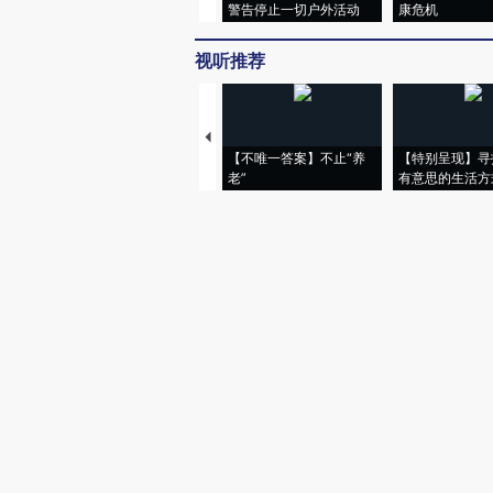
警告停止一切户外活动
康危机
视听推荐
【不唯一答案】不止“养
【特别呈现】寻
老”
有意思的生活方