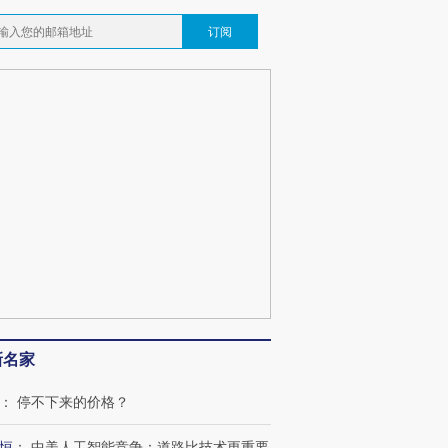
订阅
新名家
：
停不下来的价格？
恒
：
中美人工智能竞争：道路比技术更重要