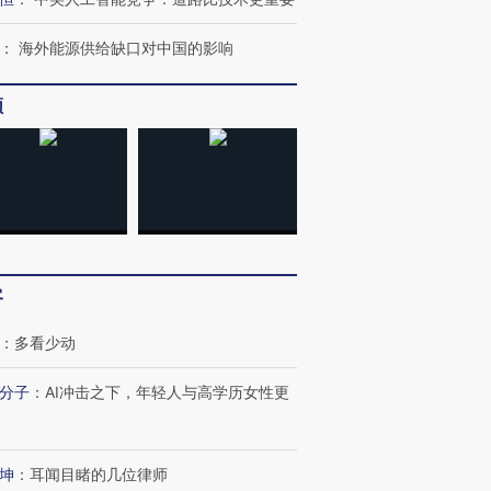
：
海外能源供给缺口对中国的影响
频
客
：
多看少动
分子
：
AI冲击之下，年轻人与高学历女性更
”还是“人道危
湖北宜昌局部短时降雨
哈尔滨遭遇短时极端强降
撕裂西班牙
128毫米 紧急转移近
雨 3小时累计雨量超80毫
秘鲁纳斯
4000人
米
13人遇难
坤
：
耳闻目睹的几位律师