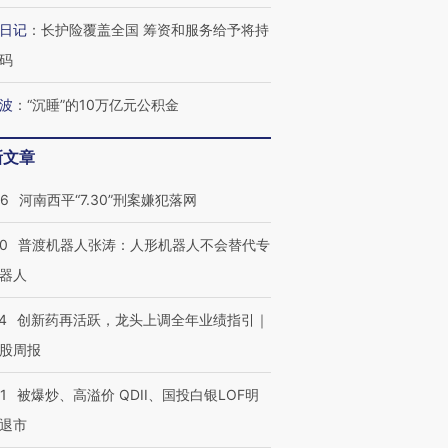
日记
：
长护险覆盖全国 筹资和服务给予将持
码
进第四届链博
【商旅对话】华住集团
波
：
“沉睡”的10万亿元公积金
技“链”接产
【特别呈现】寻找100种
CFO：不靠规模取胜，华
【特别呈
有意思的生活方式·第三对
住三大增长引擎是什么？
有意思的
新文章
26
河南西平“7.30”刑案嫌犯落网
00
普渡机器人张涛：人形机器人不会替代专
器人
4
创新药再活跃，龙头上调全年业绩指引｜
股周报
1
被爆炒、高溢价 QDII、国投白银LOF明
退市