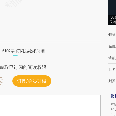
“入
民潮
特稿
金融
6102字 订阅后继续阅读
金融
获取已订阅的阅读权限
世界
员
订阅/会员升级
财新
文
财
财
写
引