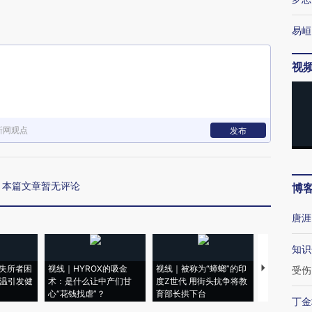
易峘
视
新网观点
发布
本篇文章暂无评论
博
唐涯
知识
失所者困
视线｜HYROX的吸金
视线｜被称为“蟑螂”的印
视线｜“入侵
受伤
高温引发健
术：是什么让中产们甘
度Z世代 用街头抗争将教
机”？难民潮
心“花钱找虐”？
育部长拱下台
飞地休达
丁金