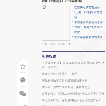
财新《中国改革》2016年第1期
巴黎协定的前前后后
“三去一补”的障碍与对
策
来自达沃斯的创新思索
农村“三块地”改革路径
隐忧
油价与雾霾的逻辑关系
出版日期 2016-01-01
相关报道
【改革半月谈】国资改革明确国资委职能 农村改
革出顶层设计
牵住深化农村改革的“牛鼻子”
深化农村改革方案松绑宅基地使用权
党国英：搞农村改革要进一步解放思想
盘前必读：《深化农村改革综合性实施方案》印发
中办国办印发《深化农村改革综合性实施方案》