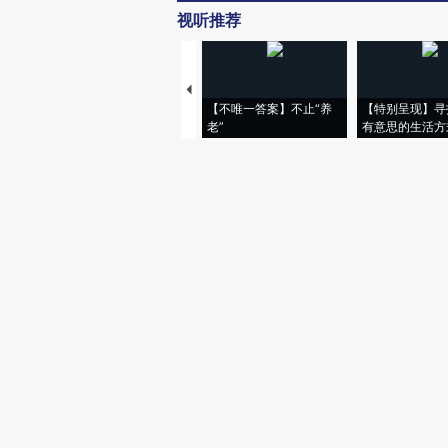
视听推荐
【不唯一答案】不止“养
【特别呈现】寻
老”
有意思的生活方