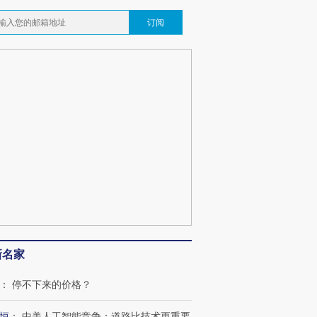
订阅
新名家
：
停不下来的价格？
恒
：
中美人工智能竞争：道路比技术更重要