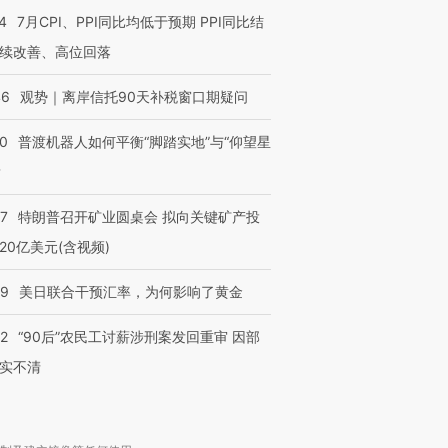
4
7月CPI、PPI同比均低于预期 PPI同比结
续改善、高位回落
46
观势｜离岸信托90天补税窗口期疑问
00
普渡机器人如何平衡“脚踏实地”与“仰望星
？
57
特朗普召开矿业圆桌会 拟向关键矿产投
20亿美元(含视频)
09
美日联合干预汇率，为何影响了黄金
32
“90后”农民工讨薪涉刑案发回重审 因部
实不清