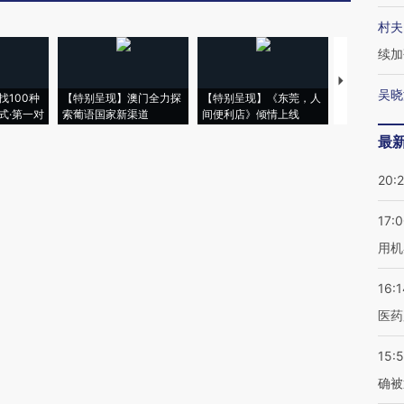
村夫
续加
【推广】走
吴晓
找100种
【特别呈现】澳门全力探
【特别呈现】《东莞，人
会，让数智科
式·第一对
索葡语国家新渠道
间便利店》倾情上线
业
最
20:
17:
用机
16:1
医药
15:5
确被