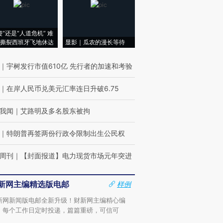
侵”还是“人道危机” 难
撕裂西班牙飞地休达
显影｜瓜农的漫长等待
｜
宇树发行市值610亿 先行者的加速和考验
｜
在岸人民币兑美元汇率连日升破6.75
我闻
｜
艾路明及多名股东被拘
｜
特朗普再签两份行政令限制出生公民权
周刊
｜
【封面报道】电力现货市场元年突进
新网主编精选版电邮
样例
新网新闻版电邮全新升级！财新网主编精心编
，每个工作日定时投递，篇篇重磅，可信可
。