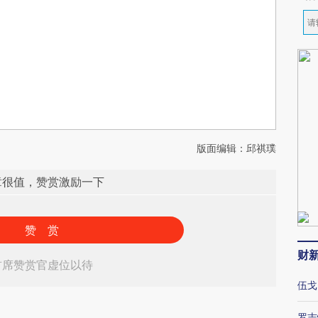
版面编辑：邱祺璞
章很值，赞赏激励一下
赞 赏
财
首席赞赏官虚位以待
伍戈
罗志